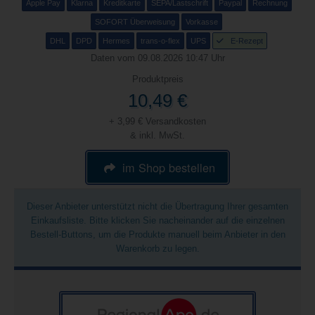
Apple Pay
Klarna
Kreditkarte
SEPA/Lastschrift
Paypal
Rechnung
SOFORT Überweisung
Vorkasse
DHL
DPD
Hermes
trans-o-flex
UPS
E-Rezept
Daten vom 09.08.2026 10:47 Uhr
Produktpreis
10,49 €
+ 3,99 € Versandkosten
& inkl. MwSt.
im Shop bestellen
Dieser Anbieter unterstützt nicht die Übertragung Ihrer gesamten
Einkaufsliste. Bitte klicken Sie nacheinander auf die einzelnen
Bestell-Buttons, um die Produkte manuell beim Anbieter in den
Warenkorb zu legen.