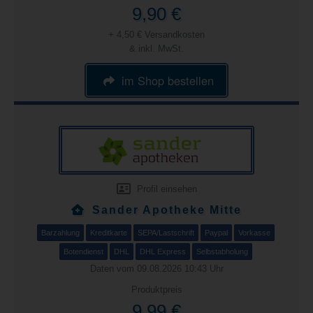
9,90 €
+ 4,50 € Versandkosten
& inkl. MwSt.
im Shop bestellen
Profil einsehen
Sander Apotheke Mitte
Barzahlung
Kreditkarte
SEPA/Lastschrift
Paypal
Vorkasse
Botendienst
DHL
DHL Express
Selbstabholung
Daten vom 09.08.2026 10:43 Uhr
Produktpreis
9,99 €