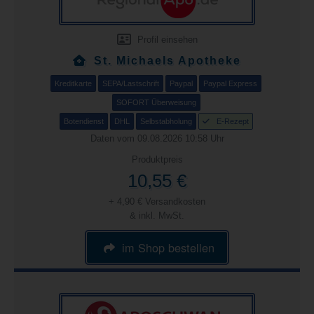
Profil einsehen
St. Michaels Apotheke
Kreditkarte
SEPA/Lastschrift
Paypal
Paypal Express
SOFORT Überweisung
Botendienst
DHL
Selbstabholung
E-Rezept
Daten vom 09.08.2026 10:58 Uhr
Produktpreis
10,55 €
+ 4,90 € Versandkosten
& inkl. MwSt.
im Shop bestellen