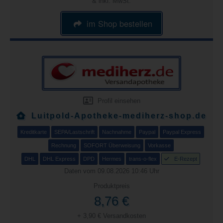
& inkl. MwSt.
im Shop bestellen
Profil einsehen
Luitpold-Apotheke-mediherz-shop.de
Kreditkarte
SEPA/Lastschrift
Nachnahme
Paypal
Paypal Express
Rechnung
SOFORT Überweisung
Vorkasse
DHL
DHL Express
DPD
Hermes
trans-o-flex
E-Rezept
Daten vom 09.08.2026 10:46 Uhr
Produktpreis
8,76 €
+ 3,90 € Versandkosten