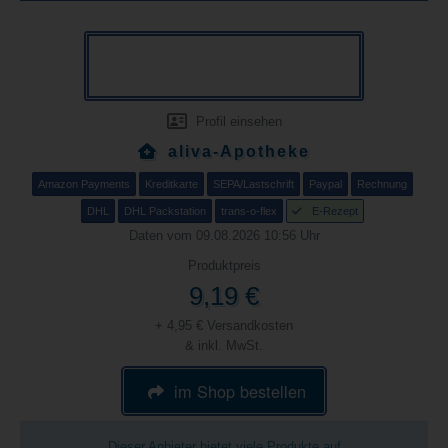
Profil einsehen
aliva-Apotheke
Amazon Payments
Kreditkarte
SEPA/Lastschrift
Paypal
Rechnung
DHL
DHL Packstation
trans-o-flex
E-Rezept
Daten vom 09.08.2026 10:56 Uhr
Produktpreis
9,19 €
+ 4,95 € Versandkosten
& inkl. MwSt.
im Shop bestellen
Dieser Anbieter bietet viele Produkte auf