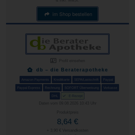
& inkl. MwSt.
im Shop bestellen
Profil einsehen
db – die Beraterapotheke
Amazon Payments
Kreditkarte
SEPA/Lastschrift
Paypal
Paypal Express
Rechnung
SOFORT Überweisung
Vorkasse
DHL
E-Rezept
Daten vom 09.08.2026 10:43 Uhr
Produktpreis
8,64 €
+ 3,90 € Versandkosten