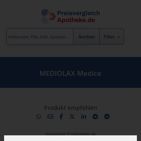
Filter
MEDIOLAX Medice
Produkt empfehlen
günstigster Produktpreis ab