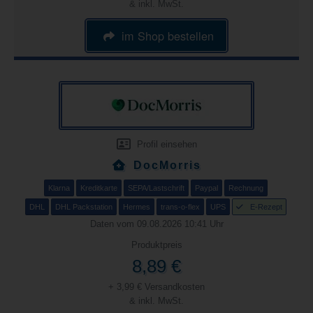
& inkl. MwSt.
im Shop bestellen
Profil einsehen
DocMorris
Klarna
Kreditkarte
SEPA/Lastschrift
Paypal
Rechnung
DHL
DHL Packstation
Hermes
trans-o-flex
UPS
E-Rezept
Daten vom 09.08.2026 10:41 Uhr
Produktpreis
8,89 €
+ 3,99 € Versandkosten
& inkl. MwSt.