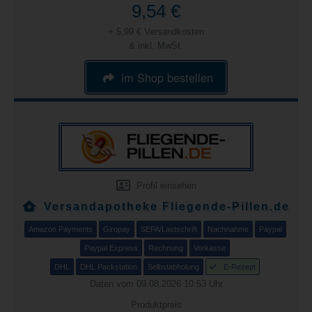
9,54 €
+ 5,99 € Versandkosten
& inkl. MwSt.
im Shop bestellen
Profil einsehen
Versandapotheke Fliegende-Pillen.de
Amazon Payments
Giropay
SEPA/Lastschrift
Nachnahme
Paypal
Paypal Express
Rechnung
Vorkasse
DHL
DHL Packstation
Selbstabholung
E-Rezept
Daten vom 09.08.2026 10:53 Uhr
Produktpreis