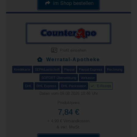
im Shop bestellen
Profil einsehen
Werratal-Apotheke
Kreditkarte
SEPA/Lastschrift
Paypal
Paypal Express
Rechnung
SOFORT Überweisung
Vorkasse
DHL
DHL Express
DHL Packstation
E-Rezept
Daten vom 09.08.2026 10:46 Uhr
Produktpreis
7,84 €
+ 4,99 € Versandkosten
& inkl. MwSt.