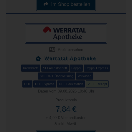
im Shop bestellen
Profil einsehen
Werratal-Apotheke
Kreditkarte
SEPA/Lastschrift
Paypal
Paypal Express
SOFORT Überweisung
Vorkasse
DHL
DHL Express
DHL Packstation
E-Rezept
Daten vom 09.08.2026 10:46 Uhr
Produktpreis
7,84 €
+ 4,99 € Versandkosten
& inkl. MwSt.