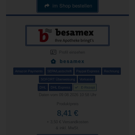
im Shop bestellen
Profil einsehen
besamex
Amazon Payments
SEPA/Lastschrift
Paypal Express
Rechnung
SOFORT Überweisung
Vorkasse
DHL
DHL Express
E-Rezept
Daten vom 09.08.2026 10:58 Uhr
Produktpreis
8,41 €
+ 3,50 € Versandkosten
& inkl. MwSt.