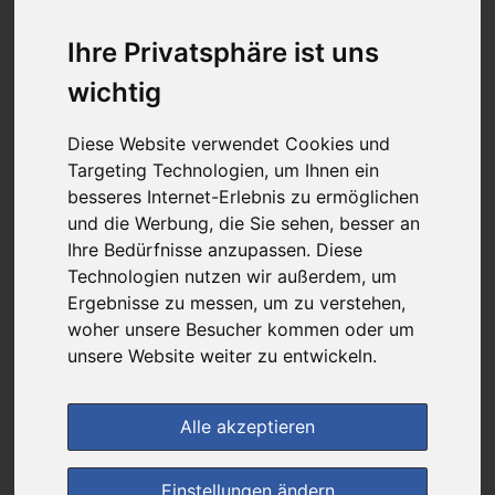
6,07 €
Ihre Privatsphäre ist uns
wichtig
bei
Apotheke am Clemenshospital
+ 6,50 € Versandkosten
Diese Website verwendet Cookies und
& inkl. MwSt.
Targeting Technologien, um Ihnen ein
besseres Internet-Erlebnis zu ermöglichen
1
Ersparnis:
61
%
oder
9,65 €
und die Werbung, die Sie sehen, besser an
Ihre Bedürfnisse anzupassen. Diese
Preis pro 1 ST / 0,12 €
Technologien nutzen wir außerdem, um
Daten vom 09.08.2026 10:58 Uhr
Ergebnisse zu messen, um zu verstehen,
woher unsere Besucher kommen oder um
(1)
Jetzt bewerten!
unsere Website weiter zu entwickeln.
im Shop bestellen
Alle akzeptieren
Einstellungen ändern