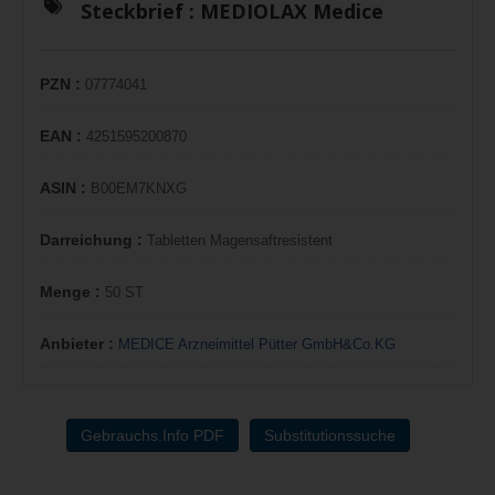
Steckbrief :
MEDIOLAX Medice
PZN :
07774041
EAN :
4251595200870
ASIN :
B00EM7KNXG
Darreichung :
Tabletten Magensaftresistent
Menge :
50 ST
Anbieter :
MEDICE Arzneimittel Pütter GmbH&Co.KG
Gebrauchs.Info PDF
Substitutionssuche