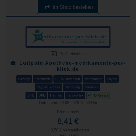
im Shop bestellen
Profil einsehen
Luitpold Apotheke-medikamente-per-
klick.de
Giropay
Kreditkarte
SEPA/Lastschrift
Nachnahme
Paypal
Paypal Express
Rechnung
Vorkasse
DHL
DPD
Hermes
trans-o-flex
E-Rezept
Daten vom 09.08.2026 10:53 Uhr
Produktpreis
8,41 €
+ 3,50 € Versandkosten