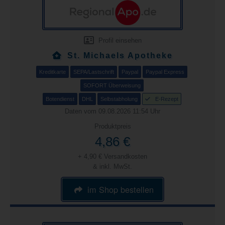
Profil einsehen
St. Michaels Apotheke
Kreditkarte
SEPA/Lastschrift
Paypal
Paypal Express
SOFORT Überweisung
Botendienst
DHL
Selbstabholung
E-Rezept
Daten vom 09.08.2026 11:54 Uhr
Produktpreis
4,86 €
+ 4,90 € Versandkosten
& inkl. MwSt.
im Shop bestellen