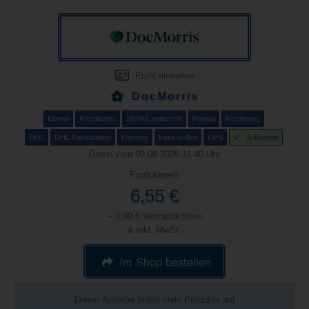
Profil einsehen
DocMorris
Klarna
Kreditkarte
SEPA/Lastschrift
Paypal
Rechnung
DHL
DHL Packstation
Hermes
trans-o-flex
UPS
E-Rezept
Daten vom 09.08.2026 11:40 Uhr
Produktpreis
6,55 €
+ 3,99 € Versandkosten
& inkl. MwSt.
im Shop bestellen
Dieser Anbieter bietet viele Produkte auf