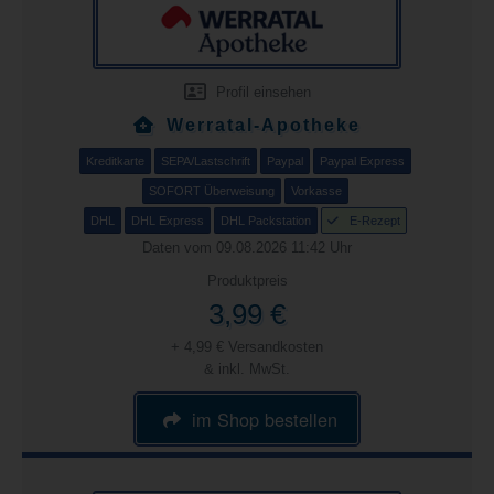
Profil einsehen
Werratal-Apotheke
Kreditkarte
SEPA/Lastschrift
Paypal
Paypal Express
SOFORT Überweisung
Vorkasse
DHL
DHL Express
DHL Packstation
E-Rezept
Daten vom 09.08.2026 11:42 Uhr
Produktpreis
3,99 €
+ 4,99 € Versandkosten
& inkl. MwSt.
im Shop bestellen