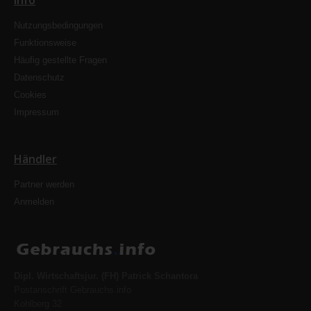
Info
Nutzungsbedingungen
Funktionsweise
Häufig gestellte Fragen
Datenschutz
Cookies
Impressum
Händler
Partner werden
Anmelden
Dipl. Wirtschaftsjur. (FH) Patrick Schantora
Postanschrift Gebrauchs.info
Kohlberg 32