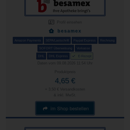
Profil einsehen
besamex
Amazon Payments
SEPA/Lastschrift
Paypal Express
Rechnung
SOFORT Überweisung
Vorkasse
DHL
DHL Express
E-Rezept
Daten vom 09.08.2026 11:54 Uhr
Produktpreis
4,65 €
+ 3,50 € Versandkosten
& inkl. MwSt.
im Shop bestellen