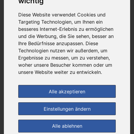
wichtig
3,76 €
Diese Website verwendet Cookies und
Targeting Technologien, um Ihnen ein
bei
besseres Internet-Erlebnis zu ermöglichen
DIE NEUE APOTHEKE
und die Werbung, die Sie sehen, besser an
kein Versand - nur Botenlieferung oder Selbstabholung
Ihre Bedürfnisse anzupassen. Diese
Technologien nutzen wir außerdem, um
4
Ersparnis:
43
%
oder
2,79 €
Ergebnisse zu messen, um zu verstehen,
Preis pro 1 ST / 0,38 €
woher unsere Besucher kommen oder um
Daten vom 09.08.2026 11:42 Uhr
unsere Website weiter zu entwickeln.
(0)
Jetzt bewerten!
Alle akzeptieren
im Shop bestellen
Einstellungen ändern
Alle ablehnen
zur Einkaufsliste