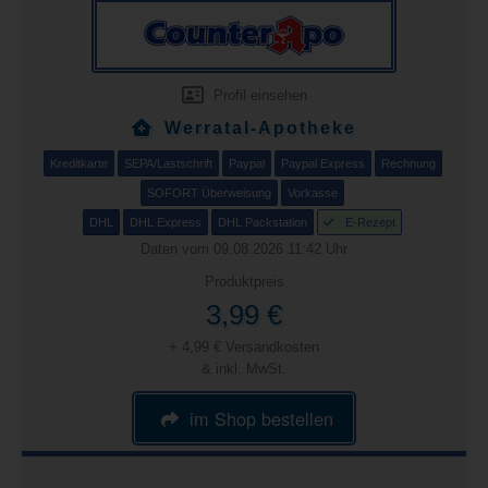
Profil einsehen
Werratal-Apotheke
Kreditkarte
SEPA/Lastschrift
Paypal
Paypal Express
Rechnung
SOFORT Überweisung
Vorkasse
DHL
DHL Express
DHL Packstation
E-Rezept
Daten vom 09.08.2026 11:42 Uhr
Produktpreis
3,99 €
+ 4,99 € Versandkosten
& inkl. MwSt.
im Shop bestellen