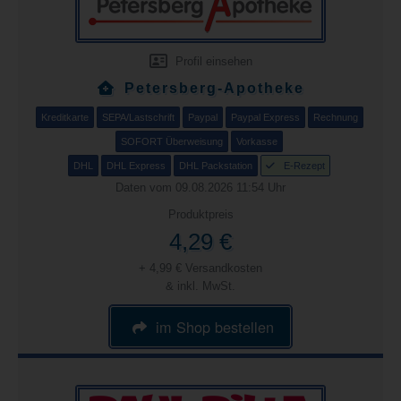
Profil einsehen
Petersberg-Apotheke
Kreditkarte
SEPA/Lastschrift
Paypal
Paypal Express
Rechnung
SOFORT Überweisung
Vorkasse
DHL
DHL Express
DHL Packstation
E-Rezept
Daten vom 09.08.2026 11:54 Uhr
Produktpreis
4,29 €
+ 4,99 € Versandkosten
& inkl. MwSt.
im Shop bestellen