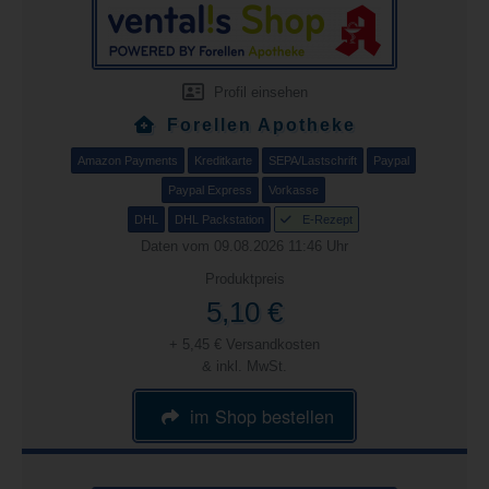
Profil einsehen
Forellen Apotheke
Amazon Payments
Kreditkarte
SEPA/Lastschrift
Paypal
Paypal Express
Vorkasse
DHL
DHL Packstation
E-Rezept
Daten vom 09.08.2026 11:46 Uhr
Produktpreis
5,10 €
+ 5,45 € Versandkosten
& inkl. MwSt.
im Shop bestellen