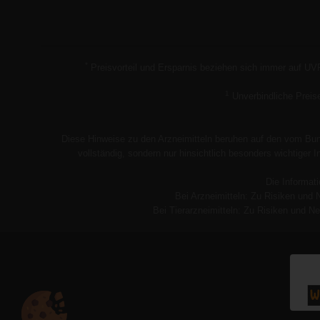
*
Preisvorteil und Ersparnis beziehen sich immer auf UV
1
Unverbindliche Preis
Diese Hinweise zu den Arzneimitteln beruhen auf den vom Bund
vollständig, sondern nur hinsichtlich besonders wichtiger
Die Informati
Bei Arzneimitteln: Zu Risiken und 
Bei Tierarzneimitteln: Zu Risiken und Ne