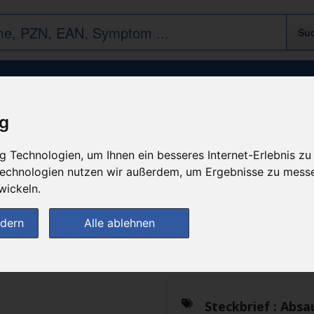
Absaugkatheter Typ 211 CH12
ig
 Technologien, um Ihnen ein besseres Internet-Erlebnis zu
n
 Technologien nutzen wir außerdem, um Ergebnisse zu mess
wickeln.
Das gewünschte Produkt 
ndern
Alle ablehnen
zur Startseite
Steckbrief :
Absa