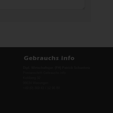
Dipl. Wirtschaftsjur. (FH) Patrick Schantora
Postanschrift Gebrauchs.info
Kohlberg 32
98634 Wasungen
+49 (0) 369 41 / 12 96 80