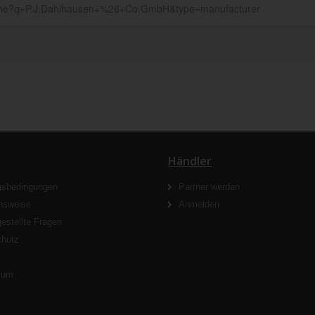
Händler
gsbedingungen
Partner werden
nsweise
Anmelden
gestellte Fragen
chutz
s
sum