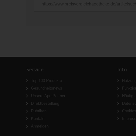
Service
Info
Top 100 Produkte
Nutzun
Gesundheitsnews
Funktio
Unsere Apo-Partner
Häufig 
Direktbestellung
Datens
Rubriken
Cookie
Kontakt
Impres
Anmelden