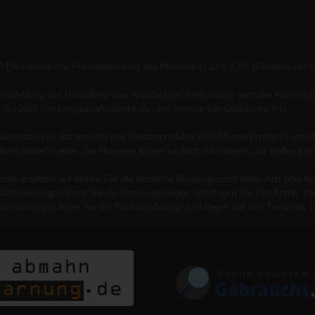
P [Unverbindliche Preisempfehlung des Herstellers] bzw. EAP [Gesetzlicher 
empfehlung des Herstellers oder Angabe bzw. Berechnung nach der Arzneimitt
(c) 2026 PreisvergleichApotheke.de - ein Service von Gebrauchs.Info.
esinstitut für Arzneimittel und Medizinprodukte (BfArM) anerkannten Fachinf
 Informationen wieder. Die Hinweise wollen sachlich informieren und stellen
onen ersetzen auf keinen Fall die fachliche Beratung durch einen Arzt oder Ap
Nebenwirkungen lesen Sie die Packungsbeilage und fragen Sie Ihre Ärztin, Ihre
benwirkungen lesen Sie die Packungsbeilage und fragen Sie Ihre Tierärztin, Ih