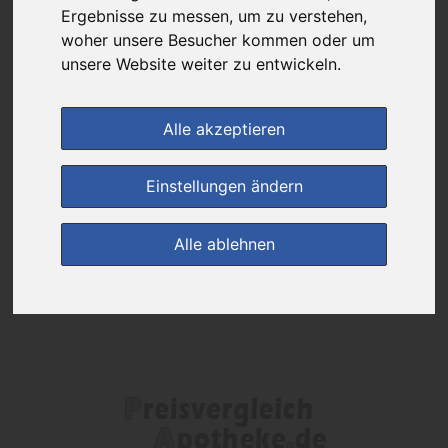
Das gewünschte Produkt ist derzeit bei keinem unserer Partner
Ergebnisse zu messen, um zu verstehen,
erhältlich.
woher unsere Besucher kommen oder um
unsere Website weiter zu entwickeln.
(0)
Jetzt bewerten!
Alle akzeptieren
zur Startseite
Einstellungen ändern
Preisalarm
Alle ablehnen