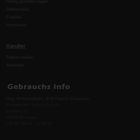
Häufig gestellte Fragen
Datenschutz
Cookies
Impressum
Händler
Partner werden
Anmelden
Dipl. Wirtschaftsjur. (FH) Patrick Schantora
Postanschrift Gebrauchs.info
Kohlberg 32
98634 Wasungen
+49 (0) 369 41 / 12 96 80