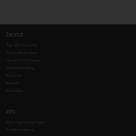
Service
Top 100 Produkte
Gesundheitsnews
Unsere Apo-Partner
Direktbestellung
Rubriken
Kontakt
Anmelden
Info
Nutzungsbedingungen
Funktionsweise