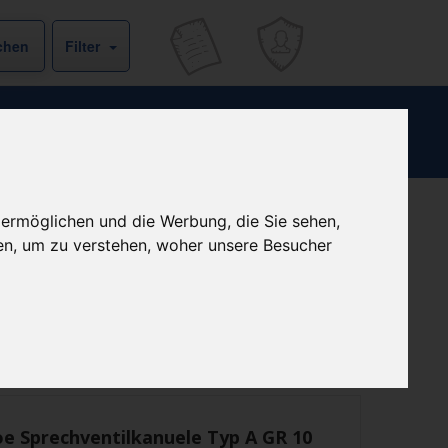
Filter
 ermöglichen und die Werbung, die Sie sehen,
Kein Preis bekannt
en, um zu verstehen, woher unsere Besucher
ist derzeit bei keinem unserer Partner erhältlich.
Preisalarm
e Sprechventilkanuele Typ A GR 10