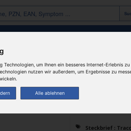
Tracoe Sprechventilkanuele Typ A GR 10
ig
 Technologien, um Ihnen ein besseres Internet-Erlebnis zu
n
 Technologien nutzen wir außerdem, um Ergebnisse zu mess
wickeln.
Das gewünschte Produkt 
ndern
Alle ablehnen
zur Startseite
Steckbrief :
Traco