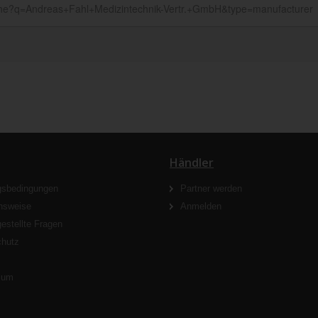
Händler
gsbedingungen
Partner werden
nsweise
Anmelden
gestellte Fragen
chutz
s
sum