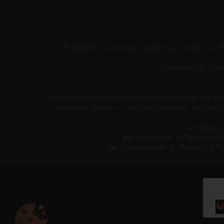
*
Preisvorteil und Ersparnis beziehen sich immer auf UV
1
Unverbindliche Preis
Diese Hinweise zu den Arzneimitteln beruhen auf den vom Bund
vollständig, sondern nur hinsichtlich besonders wichtiger
Die Informati
Bei Arzneimitteln: Zu Risiken und 
Bei Tierarzneimitteln: Zu Risiken und Ne