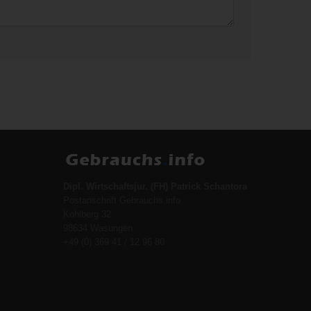
Dipl. Wirtschaftsjur. (FH) Patrick Schantora
Postanschrift Gebrauchs.info
Kohlberg 32
98634 Wasungen
+49 (0) 369 41 / 12 96 80