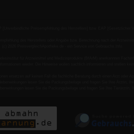
P [Unverbindliche Preisempfehlung des Herstellers] bzw. EAP [Gesetzlicher 
empfehlung des Herstellers oder Angabe bzw. Berechnung nach der Arzneimitt
(c) 2026 PreisvergleichApotheke.de - ein Service von Gebrauchs.Info.
esinstitut für Arzneimittel und Medizinprodukte (BfArM) anerkannten Fachinf
 Informationen wieder. Die Hinweise wollen sachlich informieren und stellen
onen ersetzen auf keinen Fall die fachliche Beratung durch einen Arzt oder Ap
Nebenwirkungen lesen Sie die Packungsbeilage und fragen Sie Ihre Ärztin, Ihre
benwirkungen lesen Sie die Packungsbeilage und fragen Sie Ihre Tierärztin, Ih