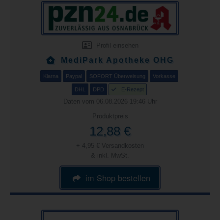
Profil einsehen
MediPark Apotheke OHG
Klarna
Paypal
SOFORT Überweisung
Vorkasse
DHL
DPD
E-Rezept
Daten vom 06.08.2026 19:46 Uhr
Produktpreis
12,88 €
+ 4,95 € Versandkosten
& inkl. MwSt.
im Shop bestellen