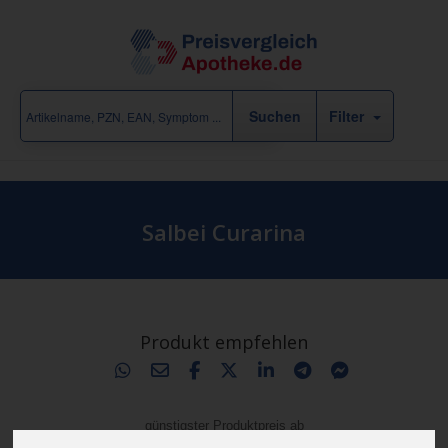
Filter
Salbei Curarina
Produkt empfehlen
günstigster Produktpreis ab