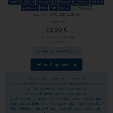
Apple Pay
Klarna
Kreditkarte
SEPA/Lastschrift
Paypal
Vorkasse
ApoExpress
DHL
DPD
Hermes
E-Rezept
Daten vom 06.08.2026 19:38 Uhr
Produktpreis
11,29 €
+ 3,79 € Versandkosten
& inkl. MwSt.
Mindestbestellwert 5,00 €
im Shop bestellen
Dieser Anbieter bietet viele Produkte auf
PreisvergleichApotheke.de zu noch günstigeren Preisen an, die
nur über die Auswahl und Verlinkung von
PreisvergleichApotheke.de heraus gelten.
Dieser Anbieter unterstützt nicht die Übertragung Ihrer gesamten
Einkaufsliste. Bitte klicken Sie nacheinander auf die einzelnen
Bestell-Buttons, um die Produkte manuell beim Anbieter in den