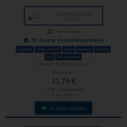
Profil einsehen
St.Georg Versandapotheke
Kreditkarte
SEPA/Lastschrift
Paypal
Rechnung
Vorkasse
DHL
DHL Packstation
Daten vom 06.08.2026 19:52 Uhr
Produktpreis
11,74 €
+ 5,99 € Versandkosten
& inkl. MwSt.
im Shop bestellen