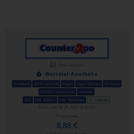
Profil einsehen
Werratal-Apotheke
Kreditkarte
SEPA/Lastschrift
Paypal
Paypal Express
Rechnung
SOFORT Überweisung
Vorkasse
DHL
DHL Express
DHL Packstation
E-Rezept
Daten vom 06.08.2026 19:49 Uhr
Produktpreis
8,88 €