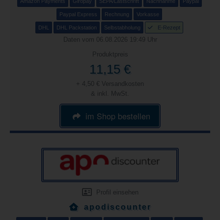
Amazon Payments
Giropay
SEPA/Lastschrift
Nachnahme
Paypal
Paypal Express
Rechnung
Vorkasse
DHL
DHL Packstation
Selbstabholung
E-Rezept
Daten vom 06.08.2026 19:49 Uhr
Produktpreis
11,15 €
+ 4,50 € Versandkosten
& inkl. MwSt.
im Shop bestellen
Profil einsehen
apodiscounter