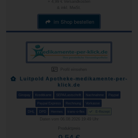
+ 4,99 € Versandkosten
& inkl. MwSt.
im Shop bestellen
Profil einsehen
Luitpold Apotheke-medikamente-per-
klick.de
Giropay
Kreditkarte
SEPA/Lastschrift
Nachnahme
Paypal
Paypal Express
Rechnung
Vorkasse
DHL
DPD
Hermes
trans-o-flex
E-Rezept
Daten vom 06.08.2026 19:49 Uhr
Produktpreis
9,54 €