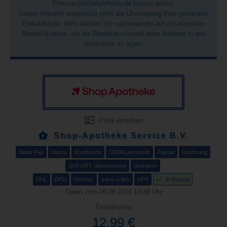
PreisvergleichApotheke.de heraus gelten.
Dieser Anbieter unterstützt nicht die Übertragung Ihrer gesamten
Einkaufsliste. Bitte klicken Sie nacheinander auf die einzelnen
Bestell-Buttons, um die Produkte manuell beim Anbieter in den
Warenkorb zu legen.
Profil einsehen
Shop-Apotheke Service B.V.
Apple Pay
Klarna
Kreditkarte
SEPA/Lastschrift
Paypal
Rechnung
SOFORT Überweisung
Vorkasse
DHL
DPD
Hermes
trans-o-flex
UPS
E-Rezept
Daten vom 06.08.2026 19:39 Uhr
Produktpreis
12,99 €