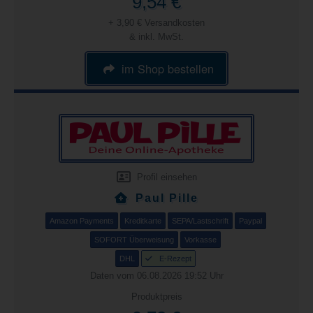
9,54 €
+ 3,90 € Versandkosten
& inkl. MwSt.
im Shop bestellen
Profil einsehen
Paul Pille
Amazon Payments
Kreditkarte
SEPA/Lastschrift
Paypal
SOFORT Überweisung
Vorkasse
DHL
E-Rezept
Daten vom 06.08.2026 19:52 Uhr
Produktpreis