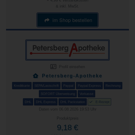
+ 4,99 € Versandkosten
& inkl. MwSt.
im Shop bestellen
Profil einsehen
Petersberg-Apotheke
Kreditkarte
SEPA/Lastschrift
Paypal
Paypal Express
Rechnung
SOFORT Überweisung
Vorkasse
DHL
DHL Express
DHL Packstation
E-Rezept
Daten vom 06.08.2026 19:53 Uhr
Produktpreis
9,18 €