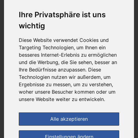
8,88 €
Ihre Privatsphäre ist uns
wichtig
bei
Werratal-Apotheke
+ 4,99 € Versandkosten
Diese Website verwendet Cookies und
& inkl. MwSt.
Targeting Technologien, um Ihnen ein
besseres Internet-Erlebnis zu ermöglichen
1
Ersparnis:
48
%
oder
8,36 €
und die Werbung, die Sie sehen, besser an
Ihre Bedürfnisse anzupassen. Diese
Preis pro 1 ML / 0,18 €
Technologien nutzen wir außerdem, um
Daten vom 06.08.2026 19:49 Uhr
Ergebnisse zu messen, um zu verstehen,
woher unsere Besucher kommen oder um
(0)
Jetzt bewerten!
unsere Website weiter zu entwickeln.
im Shop bestellen
Alle akzeptieren
Einstellungen ändern