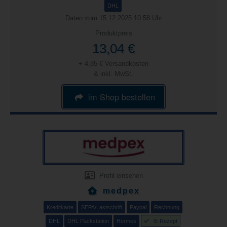
DHL
Daten vom 15.12.2025 10:58 Uhr
Produktpreis
13,04 €
+ 4,85 € Versandkosten
& inkl. MwSt.
im Shop bestellen
Profil einsehen
medpex
Kreditkarte
SEPA/Lastschrift
Paypal
Rechnung
DHL
DHL Packstation
Hermes
E-Rezept