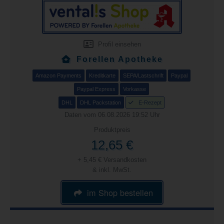
Profil einsehen
Forellen Apotheke
Amazon Payments
Kreditkarte
SEPA/Lastschrift
Paypal
Paypal Express
Vorkasse
DHL
DHL Packstation
E-Rezept
Daten vom 06.08.2026 19:52 Uhr
Produktpreis
12,65 €
+ 5,45 € Versandkosten
& inkl. MwSt.
im Shop bestellen