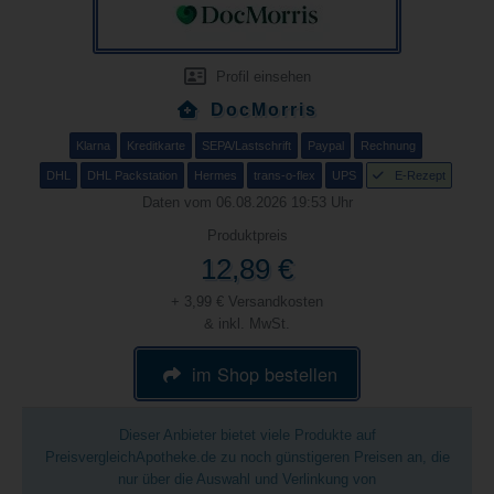
Profil einsehen
DocMorris
Klarna
Kreditkarte
SEPA/Lastschrift
Paypal
Rechnung
DHL
DHL Packstation
Hermes
trans-o-flex
UPS
E-Rezept
Daten vom 06.08.2026 19:53 Uhr
Produktpreis
12,89 €
+ 3,99 € Versandkosten
& inkl. MwSt.
im Shop bestellen
Dieser Anbieter bietet viele Produkte auf
PreisvergleichApotheke.de zu noch günstigeren Preisen an, die
nur über die Auswahl und Verlinkung von