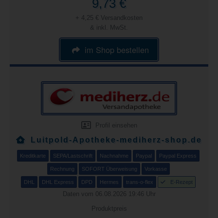
9,73 €
+ 4,25 € Versandkosten
& inkl. MwSt.
im Shop bestellen
Profil einsehen
Luitpold-Apotheke-mediherz-shop.de
Kreditkarte
SEPA/Lastschrift
Nachnahme
Paypal
Paypal Express
Rechnung
SOFORT Überweisung
Vorkasse
DHL
DHL Express
DPD
Hermes
trans-o-flex
E-Rezept
Daten vom 06.08.2026 19:46 Uhr
Produktpreis