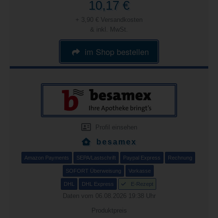
10,17 €
+ 3,90 € Versandkosten
& inkl. MwSt.
im Shop bestellen
Profil einsehen
besamex
Amazon Payments
SEPA/Lastschrift
Paypal Express
Rechnung
SOFORT Überweisung
Vorkasse
DHL
DHL Express
E-Rezept
Daten vom 06.08.2026 19:38 Uhr
Produktpreis