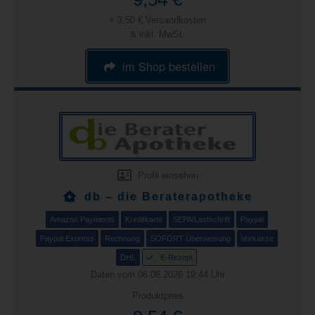
+ 3,50 € Versandkosten
& inkl. MwSt.
im Shop bestellen
Profil einsehen
db – die Beraterapotheke
Amazon Payments
Kreditkarte
SEPA/Lastschrift
Paypal
Paypal Express
Rechnung
SOFORT Überweisung
Vorkasse
DHL
E-Rezept
Daten vom 06.08.2026 19:44 Uhr
Produktpreis