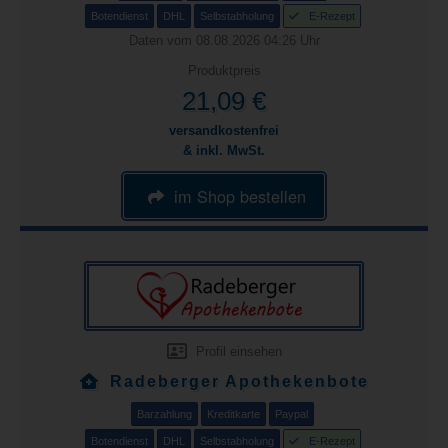
Botendienst
DHL
Selbstabholung
E-Rezept
Daten vom 08.08.2026 04:26 Uhr
Produktpreis
21,09 €
versandkostenfrei
& inkl. MwSt.
im Shop bestellen
Profil einsehen
Radeberger Apothekenbote
Barzahlung
Kreditkarte
Paypal
Botendienst
DHL
Selbstabholung
E-Rezept