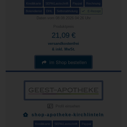
Kreditkarte
SEPA/Lastschrift
Paypal
Rechnung
Botendienst
DHL
Selbstabholung
E-Rezept
Daten vom 08.08.2026 04:26 Uhr
Produktpreis
21,09 €
versandkostenfrei
& inkl. MwSt.
im Shop bestellen
Profil einsehen
shop-apotheke-kirchlinteln
Kreditkarte
SEPA/Lastschrift
Paypal