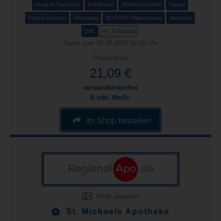
Amazon Payments
Kreditkarte
SEPA/Lastschrift
Paypal
Paypal Express
Rechnung
SOFORT Überweisung
Vorkasse
DHL
E-Rezept
Daten vom 08.08.2026 04:28 Uhr
Produktpreis
21,09 €
versandkostenfrei
& inkl. MwSt.
im Shop bestellen
Profil einsehen
St. Michaels Apotheke