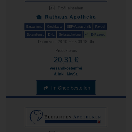
Profil einsehen
Rathaus Apotheke
Barzahlung
Kreditkarte
SEPA/Lastschrift
Paypal
Botendienst
DHL
Selbstabholung
E-Rezept
Daten vom 28.10.2025 09:18 Uhr
Produktpreis
20,31 €
versandkostenfrei
& inkl. MwSt.
im Shop bestellen