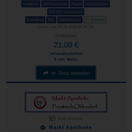
Kreditkarte
SEPA/Lastschrift
Paypal
Paypal Express
SOFORT Überweisung
Botendienst
DHL
Selbstabholung
E-Rezept
Daten vom 08.08.2026 04:28 Uhr
Produktpreis
21,09 €
versandkostenfrei
& inkl. MwSt.
im Shop bestellen
Profil einsehen
Markt Apotheke