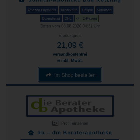
Amazon Payments
Kreditkarte
Paypal
Vorkasse
Botendienst
DHL
E-Rezept
Daten vom 08.08.2026 04:31 Uhr
Produktpreis
21,09 €
versandkostenfrei
& inkl. MwSt.
im Shop bestellen
Profil einsehen
db – die Beraterapotheke