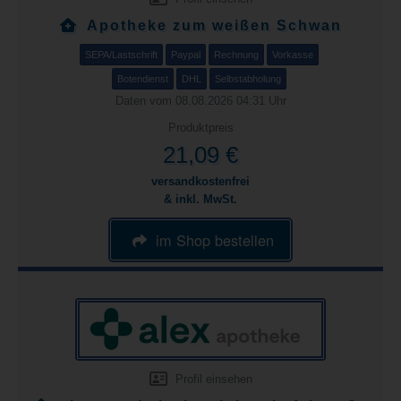
Apotheke zum weißen Schwan
SEPA/Lastschrift
Paypal
Rechnung
Vorkasse
Botendienst
DHL
Selbstabholung
Daten vom 08.08.2026 04:31 Uhr
Produktpreis
21,09 €
versandkostenfrei
& inkl. MwSt.
im Shop bestellen
Profil einsehen