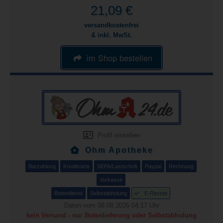
21,09 €
versandkostenfrei
& inkl. MwSt.
im Shop bestellen
Profil einsehen
Ohm Apotheke
Barzahlung
Kreditkarte
SEPA/Lastschrift
Paypal
Rechnung
Vorkasse
Botendienst
Selbstabholung
E-Rezept
Daten vom 08.08.2026 04:17 Uhr
kein Versand - nur Botenlieferung oder Selbstabholung