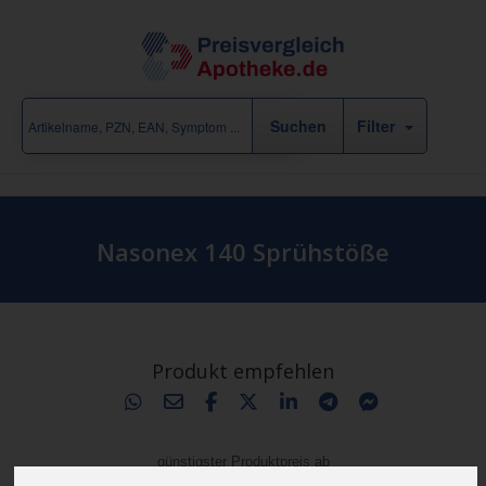
Filter
Nasonex 140 Sprühstöße
Produkt empfehlen
günstigster Produktpreis ab