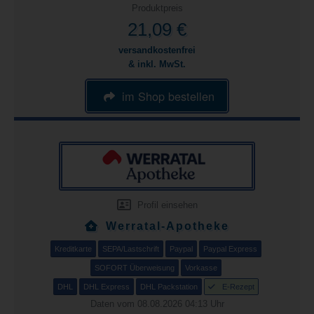
Produktpreis
21,09 €
versandkostenfrei
& inkl. MwSt.
im Shop bestellen
Profil einsehen
Werratal-Apotheke
Kreditkarte
SEPA/Lastschrift
Paypal
Paypal Express
SOFORT Überweisung
Vorkasse
DHL
DHL Express
DHL Packstation
E-Rezept
Daten vom 08.08.2026 04:13 Uhr