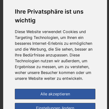
20,31 €
Ihre Privatsphäre ist uns
wichtig
bei
Rathaus Apotheke
versandkostenfrei
Diese Website verwendet Cookies und
& inkl. MwSt.
Targeting Technologien, um Ihnen ein
besseres Internet-Erlebnis zu ermöglichen
Preis pro 1 G / 1,13 €
und die Werbung, die Sie sehen, besser an
Daten vom 28.10.2025 09:18 Uhr
Ihre Bedürfnisse anzupassen. Diese
Technologien nutzen wir außerdem, um
Ergebnisse zu messen, um zu verstehen,
im Shop bestellen
woher unsere Besucher kommen oder um
unsere Website weiter zu entwickeln.
zur Einkaufsliste
Alle akzeptieren
Einstellungen ändern