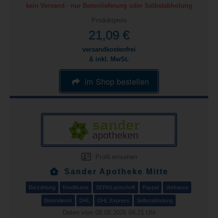
kein Versand - nur Botenlieferung oder Selbstabholung
Produktpreis
21,09 €
versandkostenfrei
& inkl. MwSt.
im Shop bestellen
Profil einsehen
Sander Apotheke Mitte
Barzahlung
Kreditkarte
SEPA/Lastschrift
Paypal
Vorkasse
Botendienst
DHL
DHL Express
Selbstabholung
Daten vom 08.08.2026 04:21 Uhr