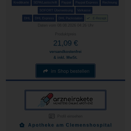
Kreditkarte
SEPA/Lastschrift
Paypal
Paypal Express
Rechnung
SOFORT Überweisung
Vorkasse
DHL
DHL Express
DHL Packstation
E-Rezept
Daten vom 08.08.2026 04:26 Uhr
Produktpreis
21,09 €
versandkostenfrei
& inkl. MwSt.
im Shop bestellen
Profil einsehen
Apotheke am Clemenshospital