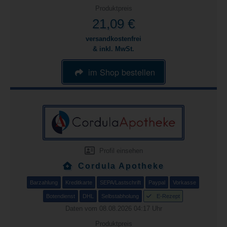
Produktpreis
21,09 €
versandkostenfrei
& inkl. MwSt.
im Shop bestellen
Profil einsehen
Cordula Apotheke
Barzahlung
Kreditkarte
SEPA/Lastschrift
Paypal
Vorkasse
Botendienst
DHL
Selbstabholung
E-Rezept
Daten vom 08.08.2026 04:17 Uhr
Produktpreis