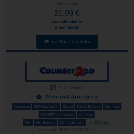
Produktpreis
21,09 €
versandkostenfrei
& inkl. MwSt.
im Shop bestellen
Profil einsehen
Werratal-Apotheke
Kreditkarte
SEPA/Lastschrift
Paypal
Paypal Express
Rechnung
SOFORT Überweisung
Vorkasse
DHL
DHL Express
DHL Packstation
E-Rezept
Daten vom 08.08.2026 04:17 Uhr