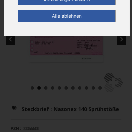
Alle ablehnen
Steckbrief :
Nasonex 140 Sprühstöße
PZN :
00055509