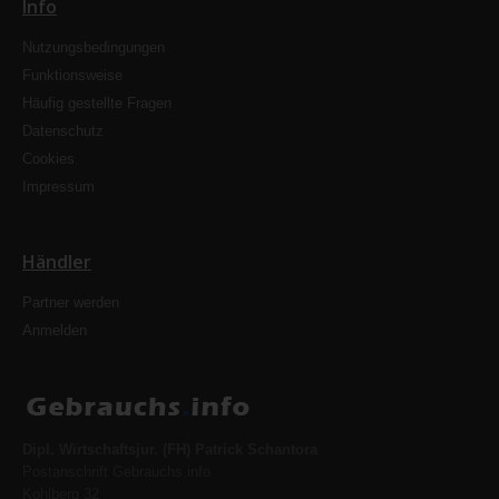
Info
Nutzungsbedingungen
Funktionsweise
Häufig gestellte Fragen
Datenschutz
Cookies
Impressum
Händler
Partner werden
Anmelden
Dipl. Wirtschaftsjur. (FH) Patrick Schantora
Postanschrift Gebrauchs.info
Kohlberg 32