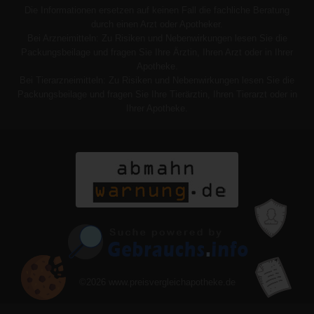
Die Informationen ersetzen auf keinen Fall die fachliche Beratung
durch einen Arzt oder Apotheker.
Bei Arzneimitteln: Zu Risiken und Nebenwirkungen lesen Sie die
Packungsbeilage und fragen Sie Ihre Ärztin, Ihren Arzt oder in Ihrer
Apotheke.
Bei Tierarzneimitteln: Zu Risiken und Nebenwirkungen lesen Sie die
Packungsbeilage und fragen Sie Ihre Tierärztin, Ihren Tierarzt oder in
Ihrer Apotheke.
©2026
www.preisvergleichapotheke.de