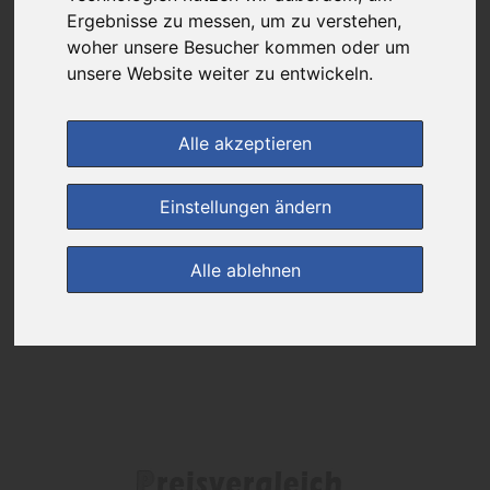
Ergebnisse zu messen, um zu verstehen,
Das gewünschte Produkt ist derzeit bei keinem unserer Partner
woher unsere Besucher kommen oder um
erhältlich.
unsere Website weiter zu entwickeln.
Alle akzeptieren
(0)
Jetzt bewerten!
Einstellungen ändern
zur Startseite
Alle ablehnen
Preisalarm