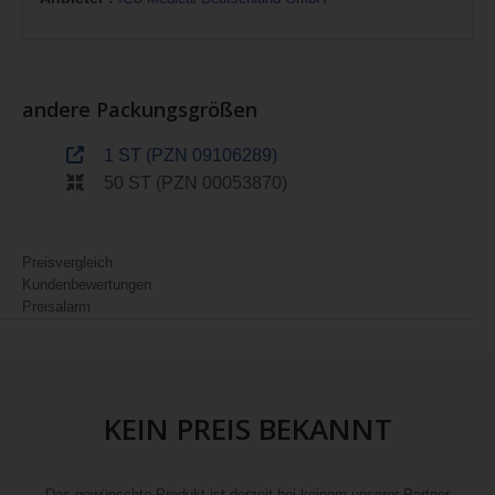
andere Packungsgrößen
1 ST (PZN 09106289)
50 ST (PZN 00053870)
Preisvergleich
Kundenbewertungen
Preisalarm
KEIN PREIS BEKANNT
Das gewünschte Produkt ist derzeit bei keinem unserer Partner