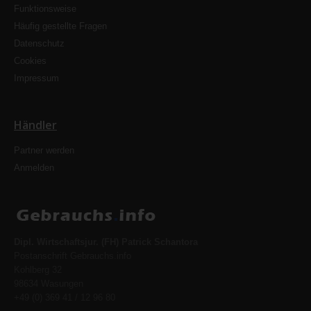
Funktionsweise
Häufig gestellte Fragen
Datenschutz
Cookies
Impressum
Händler
Partner werden
Anmelden
Dipl. Wirtschaftsjur. (FH) Patrick Schantora
Postanschrift Gebrauchs.info
Kohlberg 32
98634 Wasungen
+49 (0) 369 41 / 12 96 80