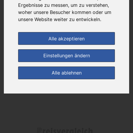
Ergebnisse zu messen, um zu verstehen,
Das gewünschte Produkt ist derzeit bei keinem unserer Partner
woher unsere Besucher kommen oder um
erhältlich.
unsere Website weiter zu entwickeln.
Alle akzeptieren
(0)
Jetzt bewerten!
Einstellungen ändern
zur Startseite
Alle ablehnen
Preisalarm