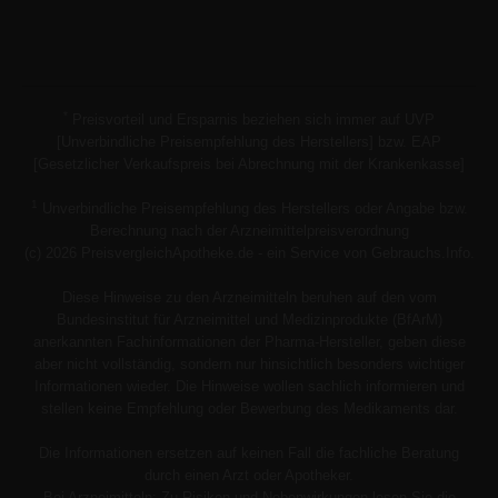
*
Preisvorteil und Ersparnis beziehen sich immer auf UVP
[Unverbindliche Preisempfehlung des Herstellers] bzw. EAP
[Gesetzlicher Verkaufspreis bei Abrechnung mit der Krankenkasse]
1
Unverbindliche Preisempfehlung des Herstellers oder Angabe bzw.
Berechnung nach der Arzneimittelpreisverordnung
(c) 2026 PreisvergleichApotheke.de - ein Service von Gebrauchs.Info.
Diese Hinweise zu den Arzneimitteln beruhen auf den vom
Bundesinstitut für Arzneimittel und Medizinprodukte (BfArM)
anerkannten Fachinformationen der Pharma-Hersteller, geben diese
aber nicht vollständig, sondern nur hinsichtlich besonders wichtiger
Informationen wieder. Die Hinweise wollen sachlich informieren und
stellen keine Empfehlung oder Bewerbung des Medikaments dar.
Die Informationen ersetzen auf keinen Fall die fachliche Beratung
durch einen Arzt oder Apotheker.
Bei Arzneimitteln: Zu Risiken und Nebenwirkungen lesen Sie die