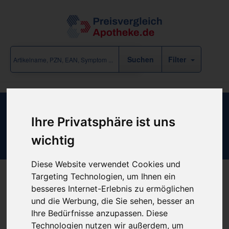
Filter
Inway Suprapubischer Verweilkat SEC
Ihre Privatsphäre ist uns
40cm 10ml CH16
wichtig
Diese Website verwendet Cookies und
Targeting Technologien, um Ihnen ein
besseres Internet-Erlebnis zu ermöglichen
Produkt empfehlen
und die Werbung, die Sie sehen, besser an
Ihre Bedürfnisse anzupassen. Diese
Technologien nutzen wir außerdem, um
Kein Preis bekannt