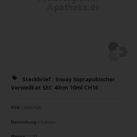
Steckbrief :
Inway Suprapubischer
Verweilkat SEC 40cm 10ml CH16
PZN :
00052528
Darreichung :
Katheter
Menge :
1 ST