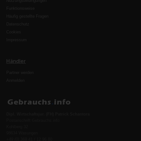
Nutzungsbedingungen
Funktionsweise
Häufig gestellte Fragen
Datenschutz
Cookies
Impressum
Händler
Partner werden
Anmelden
Dipl. Wirtschaftsjur. (FH) Patrick Schantora
Postanschrift Gebrauchs.info
Kohlberg 32
98634 Wasungen
+49 (0) 369 41 / 12 96 80