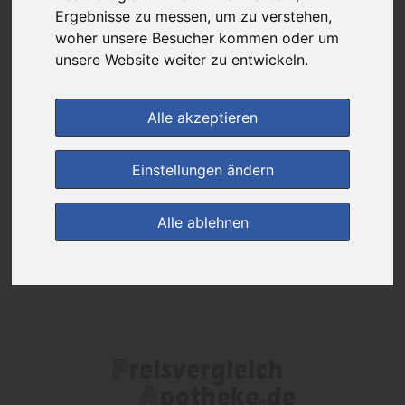
Das gewünschte Produkt ist derzeit bei keinem unserer Partner
Ergebnisse zu messen, um zu verstehen,
erhältlich.
woher unsere Besucher kommen oder um
unsere Website weiter zu entwickeln.
(0)
Jetzt bewerten!
Alle akzeptieren
zur Startseite
Einstellungen ändern
Preisalarm
Alle ablehnen