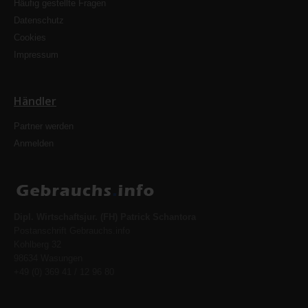
Häufig gestellte Fragen
Datenschutz
Cookies
Impressum
Händler
Partner werden
Anmelden
Dipl. Wirtschaftsjur. (FH) Patrick Schantora
Postanschrift Gebrauchs.info
Kohlberg 32
98634 Wasungen
+49 (0) 369 41 / 12 96 80