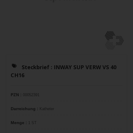
Steckbrief :
INWAY SUP VERW VS 40
CH16
PZN :
00052391
Darreichung :
Katheter
Menge :
1 ST