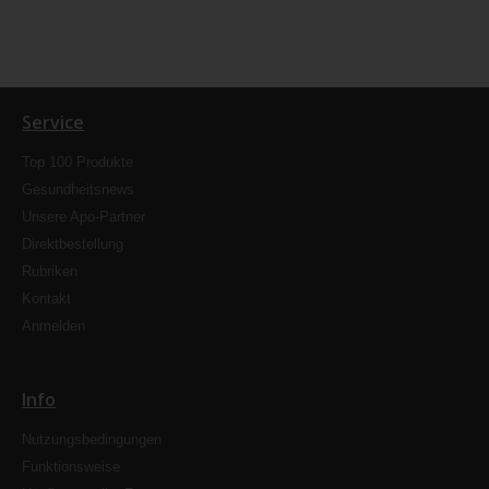
Service
Top 100 Produkte
Gesundheitsnews
Unsere Apo-Partner
Direktbestellung
Rubriken
Kontakt
Anmelden
Info
Nutzungsbedingungen
Funktionsweise