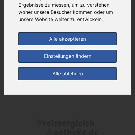
Das gewünschte Produkt ist derzeit bei keinem unserer Partner
Ergebnisse zu messen, um zu verstehen,
erhältlich.
woher unsere Besucher kommen oder um
unsere Website weiter zu entwickeln.
(0)
Jetzt bewerten!
Alle akzeptieren
zur Startseite
Einstellungen ändern
Preisalarm
Alle ablehnen