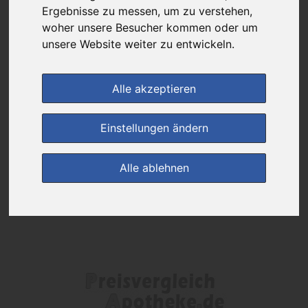
Das gewünschte Produkt ist derzeit bei keinem unserer Partner
Ergebnisse zu messen, um zu verstehen,
erhältlich.
woher unsere Besucher kommen oder um
unsere Website weiter zu entwickeln.
(0)
Jetzt bewerten!
Alle akzeptieren
zur Startseite
Einstellungen ändern
Preisalarm
Alle ablehnen