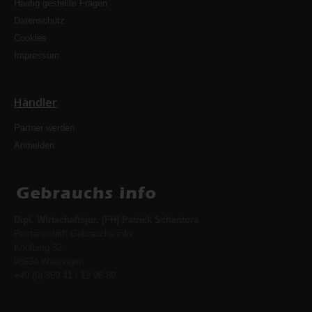
Häufig gestellte Fragen
Datenschutz
Cookies
Impressum
Händler
Partner werden
Anmelden
Dipl. Wirtschaftsjur. (FH) Patrick Schantora
Postanschrift Gebrauchs.info
Kohlberg 32
98634 Wasungen
+49 (0) 369 41 / 12 96 80