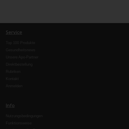
Service
Top 100 Produkte
Gesundheitsnews
Unsere Apo-Partner
Direktbestellung
Rubriken
Kontakt
Anmelden
Info
Nutzungsbedingungen
Funktionsweise