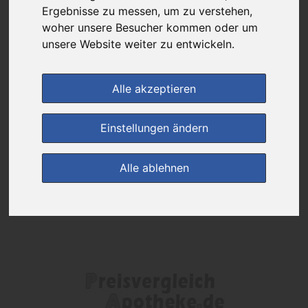
Das gewünschte Produkt ist derzeit bei keinem unserer Partner
Ergebnisse zu messen, um zu verstehen,
erhältlich.
woher unsere Besucher kommen oder um
unsere Website weiter zu entwickeln.
(0)
Jetzt bewerten!
Alle akzeptieren
zur Startseite
Einstellungen ändern
Preisalarm
Alle ablehnen