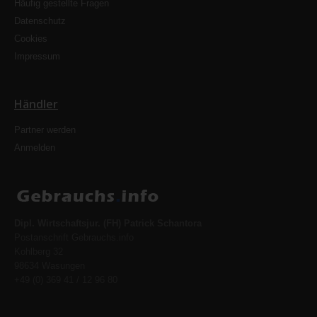
Häufig gestellte Fragen
Datenschutz
Cookies
Impressum
Händler
Partner werden
Anmelden
Dipl. Wirtschaftsjur. (FH) Patrick Schantora
Postanschrift Gebrauchs.info
Kohlberg 32
98634 Wasungen
+49 (0) 369 41 / 12 96 80