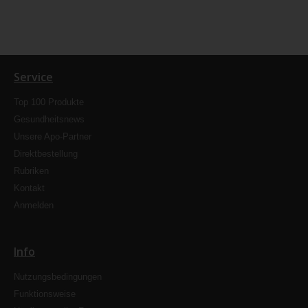
Service
Top 100 Produkte
Gesundheitsnews
Unsere Apo-Partner
Direktbestellung
Rubriken
Kontakt
Anmelden
Info
Nutzungsbedingungen
Funktionsweise