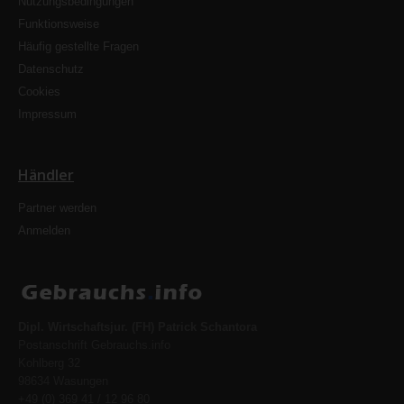
Nutzungsbedingungen
Funktionsweise
Häufig gestellte Fragen
Datenschutz
Cookies
Impressum
Händler
Partner werden
Anmelden
Dipl. Wirtschaftsjur. (FH) Patrick Schantora
Postanschrift Gebrauchs.info
Kohlberg 32
98634 Wasungen
+49 (0) 369 41 / 12 96 80