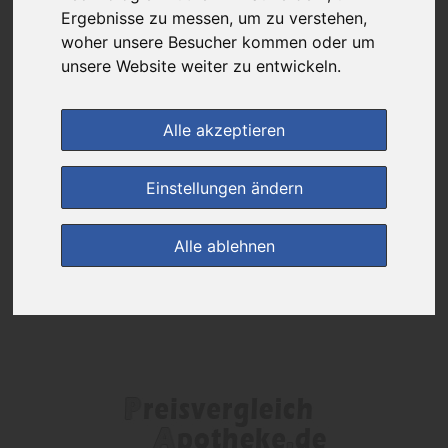
Das gewünschte Produkt ist derzeit bei keinem unserer Partner
Ergebnisse zu messen, um zu verstehen,
erhältlich.
woher unsere Besucher kommen oder um
unsere Website weiter zu entwickeln.
(0)
Jetzt bewerten!
Alle akzeptieren
zur Startseite
Einstellungen ändern
Preisalarm
Alle ablehnen