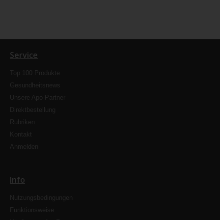
Service
Top 100 Produkte
Gesundheitsnews
Unsere Apo-Partner
Direktbestellung
Rubriken
Kontakt
Anmelden
Info
Nutzungsbedingungen
Funktionsweise