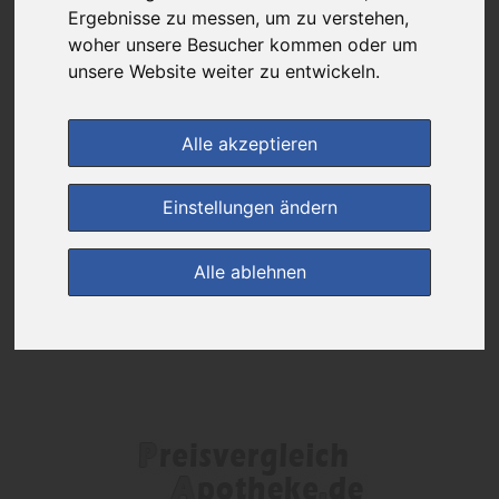
Das gewünschte Produkt ist derzeit bei keinem unserer Partner
Ergebnisse zu messen, um zu verstehen,
erhältlich.
woher unsere Besucher kommen oder um
unsere Website weiter zu entwickeln.
(0)
Jetzt bewerten!
Alle akzeptieren
zur Startseite
Einstellungen ändern
Preisalarm
Alle ablehnen