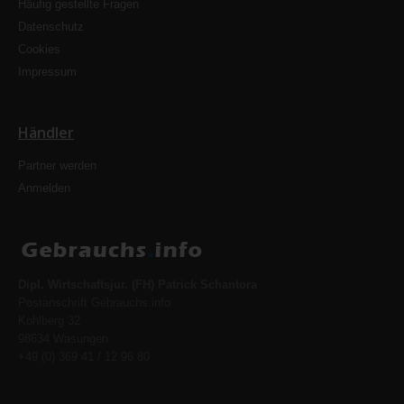
Häufig gestellte Fragen
Datenschutz
Cookies
Impressum
Händler
Partner werden
Anmelden
Dipl. Wirtschaftsjur. (FH) Patrick Schantora
Postanschrift Gebrauchs.info
Kohlberg 32
98634 Wasungen
+49 (0) 369 41 / 12 96 80