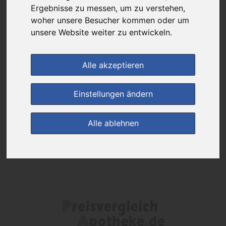
Das gewünschte Produkt ist derzeit bei keinem unserer Partner
Ergebnisse zu messen, um zu verstehen,
erhältlich.
woher unsere Besucher kommen oder um
unsere Website weiter zu entwickeln.
(0)
Jetzt bewerten!
Alle akzeptieren
zur Startseite
Einstellungen ändern
Preisalarm
Alle ablehnen