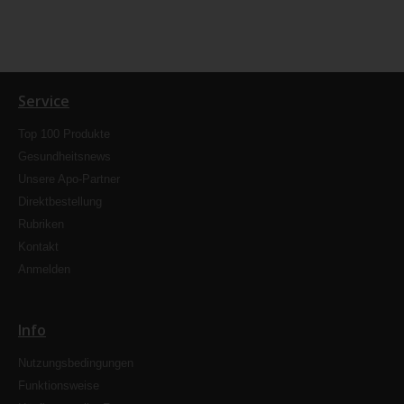
Service
Top 100 Produkte
Gesundheitsnews
Unsere Apo-Partner
Direktbestellung
Rubriken
Kontakt
Anmelden
Info
Nutzungsbedingungen
Funktionsweise