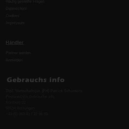
Häufig gestellte Fragen
Datenschutz
Cookies
Impressum
Händler
Partner werden
Anmelden
Dipl. Wirtschaftsjur. (FH) Patrick Schantora
Postanschrift Gebrauchs.info
Kohlberg 32
98634 Wasungen
+49 (0) 369 41 / 12 96 80