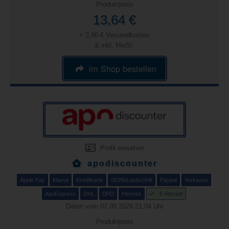
Produktpreis
13,64 €
+ 3,90 € Versandkosten
& inkl. MwSt.
im Shop bestellen
Profil einsehen
apodiscounter
Apple Pay
Klarna
Kreditkarte
SEPA/Lastschrift
Paypal
Vorkasse
ApoExpress
DHL
DPD
Hermes
E-Rezept
Daten vom 07.08.2026 21:04 Uhr
Produktpreis