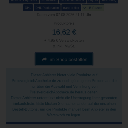
Amazon Payments
Kreditkarte
SEPA/Lastschrift
Paypal
Rechnung
DHL
DHL Packstation
trans-o-flex
E-Rezept
Daten vom 07.08.2026 21:11 Uhr
Produktpreis
16,62 €
+ 4,95 € Versandkosten
& inkl. MwSt.
im Shop bestellen
Dieser Anbieter bietet viele Produkte auf
PreisvergleichApotheke.de zu noch günstigeren Preisen an, die
nur über die Auswahl und Verlinkung von
PreisvergleichApotheke.de heraus gelten.
Dieser Anbieter unterstützt nicht die Übertragung Ihrer gesamten
Einkaufsliste. Bitte klicken Sie nacheinander auf die einzelnen
Bestell-Buttons, um die Produkte manuell beim Anbieter in den
Warenkorb zu legen.