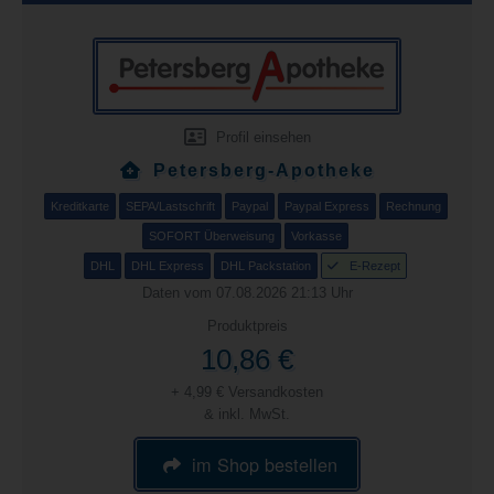
Profil einsehen
Petersberg-Apotheke
Kreditkarte
SEPA/Lastschrift
Paypal
Paypal Express
Rechnung
SOFORT Überweisung
Vorkasse
DHL
DHL Express
DHL Packstation
E-Rezept
Daten vom 07.08.2026 21:13 Uhr
Produktpreis
10,86 €
+ 4,99 € Versandkosten
& inkl. MwSt.
im Shop bestellen