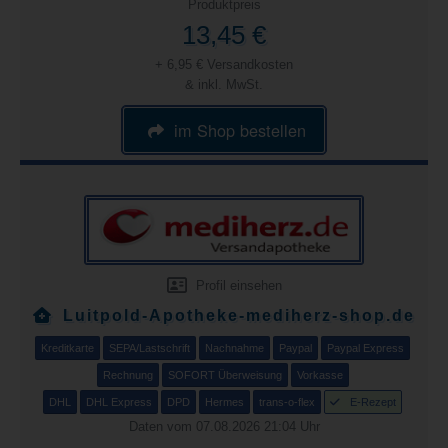
Produktpreis
13,45 €
+ 6,95 € Versandkosten
& inkl. MwSt.
im Shop bestellen
Profil einsehen
Luitpold-Apotheke-mediherz-shop.de
Kreditkarte
SEPA/Lastschrift
Nachnahme
Paypal
Paypal Express
Rechnung
SOFORT Überweisung
Vorkasse
DHL
DHL Express
DPD
Hermes
trans-o-flex
E-Rezept
Daten vom 07.08.2026 21:04 Uhr