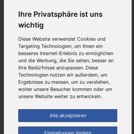
10,10 €
Ihre Privatsphäre ist uns
wichtig
bei
DIE NEUE APOTHEKE
kein Versand - nur Botenlieferung oder Selbstabholung
Diese Website verwendet Cookies und
Targeting Technologien, um Ihnen ein
1
Ersparnis:
50
%
oder
9,90 €
besseres Internet-Erlebnis zu ermöglichen
und die Werbung, die Sie sehen, besser an
Preis pro 1 ML / 0,20 €
Ihre Bedürfnisse anzupassen. Diese
Daten vom 07.08.2026 21:04 Uhr
Technologien nutzen wir außerdem, um
Ergebnisse zu messen, um zu verstehen,
woher unsere Besucher kommen oder um
(0)
Jetzt bewerten!
unsere Website weiter zu entwickeln.
im Shop bestellen
Alle akzeptieren
zur Einkaufsliste
Einstellungen ändern