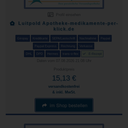
Profil einsehen
Luitpold Apotheke-medikamente-per-
klick.de
Giropay
Kreditkarte
SEPA/Lastschrift
Nachnahme
Paypal
Paypal Express
Rechnung
Vorkasse
DHL
DPD
Hermes
trans-o-flex
E-Rezept
Daten vom 07.08.2026 21:08 Uhr
Produktpreis
15,13 €
versandkostenfrei
& inkl. MwSt.
im Shop bestellen