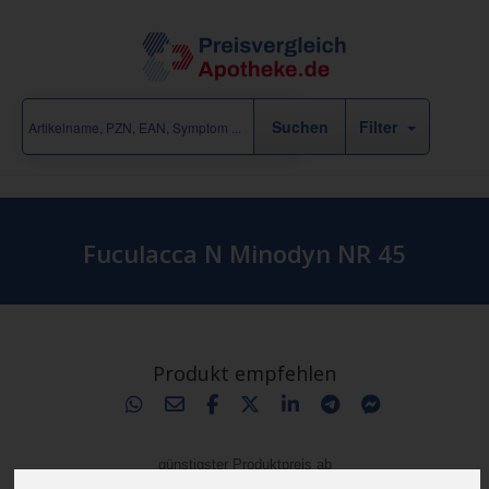
Filter
Fuculacca N Minodyn NR 45
Produkt empfehlen
günstigster Produktpreis ab