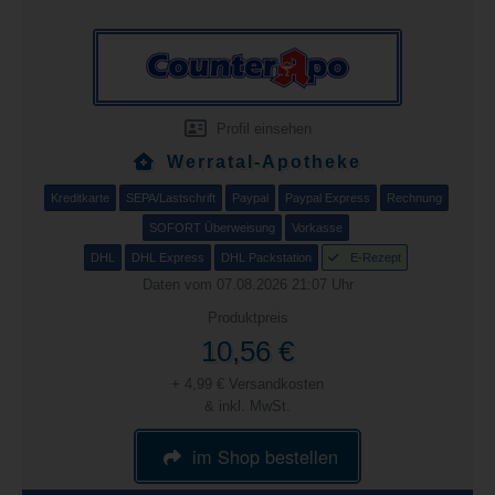
Profil einsehen
Werratal-Apotheke
Kreditkarte
SEPA/Lastschrift
Paypal
Paypal Express
Rechnung
SOFORT Überweisung
Vorkasse
DHL
DHL Express
DHL Packstation
E-Rezept
Daten vom 07.08.2026 21:07 Uhr
Produktpreis
10,56 €
+ 4,99 € Versandkosten
& inkl. MwSt.
im Shop bestellen