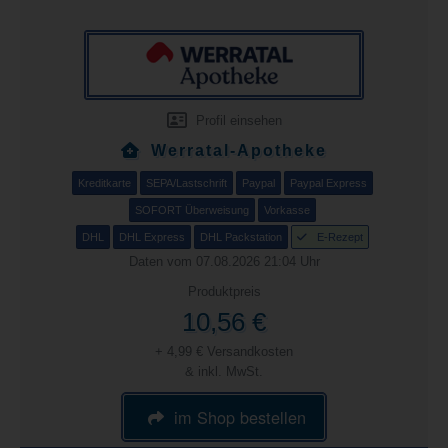
Profil einsehen
Werratal-Apotheke
Kreditkarte
SEPA/Lastschrift
Paypal
Paypal Express
SOFORT Überweisung
Vorkasse
DHL
DHL Express
DHL Packstation
E-Rezept
Daten vom 07.08.2026 21:04 Uhr
Produktpreis
10,56 €
+ 4,99 € Versandkosten
& inkl. MwSt.
im Shop bestellen