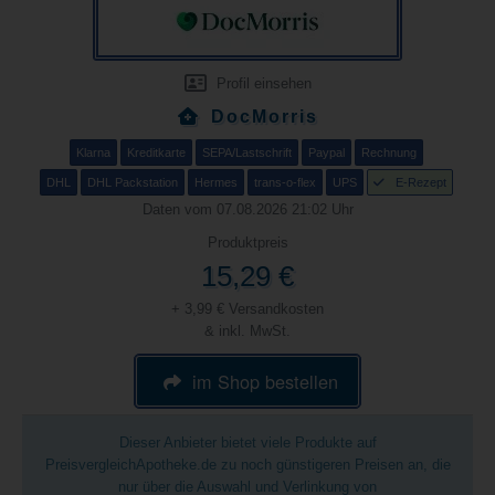
Profil einsehen
DocMorris
Klarna
Kreditkarte
SEPA/Lastschrift
Paypal
Rechnung
DHL
DHL Packstation
Hermes
trans-o-flex
UPS
E-Rezept
Daten vom 07.08.2026 21:02 Uhr
Produktpreis
15,29 €
+ 3,99 € Versandkosten
& inkl. MwSt.
im Shop bestellen
Dieser Anbieter bietet viele Produkte auf
PreisvergleichApotheke.de zu noch günstigeren Preisen an, die
nur über die Auswahl und Verlinkung von