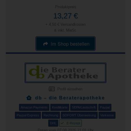
Produktpreis
13,27 €
+ 4,50 € Versandkosten
& inkl. MwSt.
im Shop bestellen
Profil einsehen
db – die Beraterapotheke
Amazon Payments
Kreditkarte
SEPA/Lastschrift
Paypal
Paypal Express
Rechnung
SOFORT Überweisung
Vorkasse
DHL
E-Rezept
Daten vom 07.08.2026 21:01 Uhr