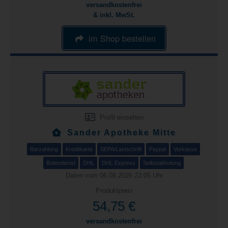
versandkostenfrei
& inkl. MwSt.
im Shop bestellen
Profil einsehen
Sander Apotheke Mitte
Barzahlung
Kreditkarte
SEPA/Lastschrift
Paypal
Vorkasse
Botendienst
DHL
DHL Express
Selbstabholung
Daten vom 06.08.2026 23:05 Uhr
Produktpreis
54,75 €
versandkostenfrei