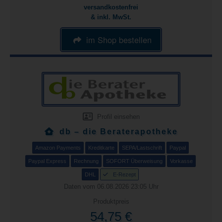
versandkostenfrei
& inkl. MwSt.
im Shop bestellen
Profil einsehen
db – die Beraterapotheke
Amazon Payments
Kreditkarte
SEPA/Lastschrift
Paypal
Paypal Express
Rechnung
SOFORT Überweisung
Vorkasse
DHL
E-Rezept
Daten vom 06.08.2026 23:05 Uhr
Produktpreis
54,75 €