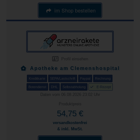
im Shop bestellen
Profil einsehen
Apotheke am Clemenshospital
Kreditkarte
SEPA/Lastschrift
Paypal
Rechnung
Botendienst
DHL
Selbstabholung
E-Rezept
Daten vom 06.08.2026 23:02 Uhr
Produktpreis
54,75 €
versandkostenfrei
& inkl. MwSt.