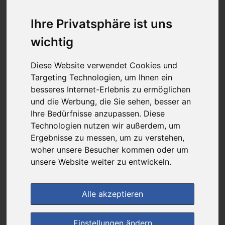
günstigster Produktpreis ab
53,98 €
Ihre Privatsphäre ist uns
wichtig
bei
Diese Website verwendet Cookies und
Rathaus Apotheke
Targeting Technologien, um Ihnen ein
versandkostenfrei
besseres Internet-Erlebnis zu ermöglichen
& inkl. MwSt.
und die Werbung, die Sie sehen, besser an
Preis pro 1 ML / 1,35 €
Ihre Bedürfnisse anzupassen. Diese
Daten vom 28.10.2025 09:18 Uhr
Technologien nutzen wir außerdem, um
Ergebnisse zu messen, um zu verstehen,
woher unsere Besucher kommen oder um
im Shop bestellen
unsere Website weiter zu entwickeln.
Alle akzeptieren
zur Einkaufsliste
Einstellungen ändern