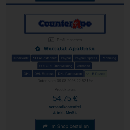
Profil einsehen
Werratal-Apotheke
Kreditkarte
SEPA/Lastschrift
Paypal
Paypal Express
Rechnung
SOFORT Überweisung
Vorkasse
DHL
DHL Express
DHL Packstation
E-Rezept
Daten vom 06.08.2026 22:52 Uhr
Produktpreis
54,75 €
versandkostenfrei
& inkl. MwSt.
im Shop bestellen