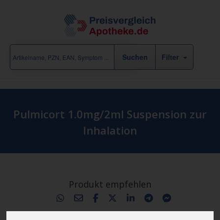
Filter
Pulmicort 1.0mg/2ml Suspension zur
Inhalation
Produkt empfehlen