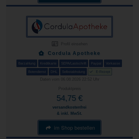
Profil einsehen
Cordula Apotheke
Barzahlung
Kreditkarte
SEPA/Lastschrift
Paypal
Vorkasse
Botendienst
DHL
Selbstabholung
E-Rezept
Daten vom 06.08.2026 22:52 Uhr
Produktpreis
54,75 €
versandkostenfrei
& inkl. MwSt.
im Shop bestellen