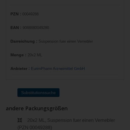
PZN :
00049288
EAN :
9088880049280
Darreichung :
Suspension fuer einen Vernebler
Menge :
20x2 ML
Anbieter :
EurimPharm Arzneimittel GmbH
Substitutionssuche
andere Packungsgrößen
20x2 ML, Suspension fuer einen Vernebler
(PZN 00049288)