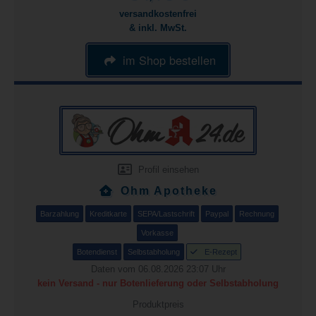
versandkostenfrei
& inkl. MwSt.
im Shop bestellen
Profil einsehen
Ohm Apotheke
Barzahlung
Kreditkarte
SEPA/Lastschrift
Paypal
Rechnung
Vorkasse
Botendienst
Selbstabholung
E-Rezept
Daten vom 06.08.2026 23:07 Uhr
kein Versand - nur Botenlieferung oder Selbstabholung
Produktpreis