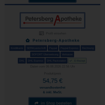
Profil einsehen
Petersberg-Apotheke
Kreditkarte
SEPA/Lastschrift
Paypal
Paypal Express
Rechnung
SOFORT Überweisung
Vorkasse
DHL
DHL Express
DHL Packstation
E-Rezept
Daten vom 06.08.2026 22:56 Uhr
Produktpreis
54,75 €
versandkostenfrei
& inkl. MwSt.
im Shop bestellen