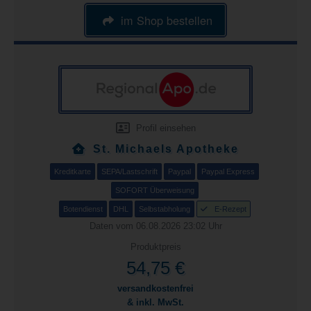
im Shop bestellen
Profil einsehen
St. Michaels Apotheke
Kreditkarte
SEPA/Lastschrift
Paypal
Paypal Express
SOFORT Überweisung
Botendienst
DHL
Selbstabholung
E-Rezept
Daten vom 06.08.2026 23:02 Uhr
Produktpreis
54,75 €
versandkostenfrei
& inkl. MwSt.