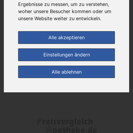
Das gewünschte Produkt ist derzeit bei keinem unserer Partner
Ergebnisse zu messen, um zu verstehen,
erhältlich.
woher unsere Besucher kommen oder um
unsere Website weiter zu entwickeln.
(0)
Jetzt bewerten!
Alle akzeptieren
zur Startseite
Einstellungen ändern
Preisalarm
Alle ablehnen