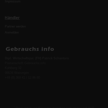
Impressum
Händler
Partner werden
Anmelden
Dipl. Wirtschaftsjur. (FH) Patrick Schantora
Postanschrift Gebrauchs.info
Kohlberg 32
98634 Wasungen
+49 (0) 369 41 / 12 96 80
*