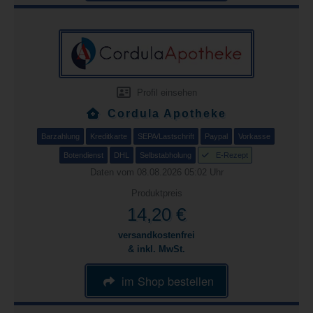
Profil einsehen
Cordula Apotheke
Barzahlung
Kreditkarte
SEPA/Lastschrift
Paypal
Vorkasse
Botendienst
DHL
Selbstabholung
E-Rezept
Daten vom 08.08.2026 05:02 Uhr
Produktpreis
14,20 €
versandkostenfrei
& inkl. MwSt.
im Shop bestellen