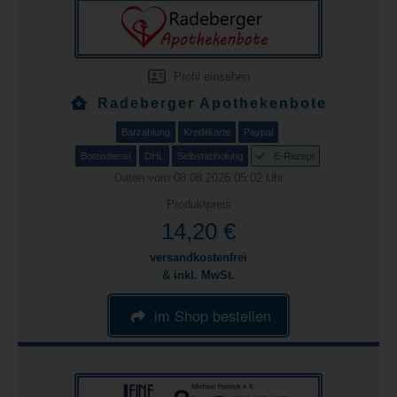
Profil einsehen
Radeberger Apothekenbote
Barzahlung
Kreditkarte
Paypal
Botendienst
DHL
Selbstabholung
E-Rezept
Daten vom 08.08.2026 05:02 Uhr
Produktpreis
14,20 €
versandkostenfrei
& inkl. MwSt.
im Shop bestellen