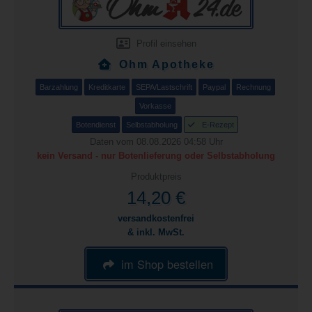
Profil einsehen
Ohm Apotheke
Barzahlung
Kreditkarte
SEPA/Lastschrift
Paypal
Rechnung
Vorkasse
Botendienst
Selbstabholung
E-Rezept
Daten vom 08.08.2026 04:58 Uhr
kein Versand - nur Botenlieferung oder Selbstabholung
Produktpreis
14,20 €
versandkostenfrei
& inkl. MwSt.
im Shop bestellen