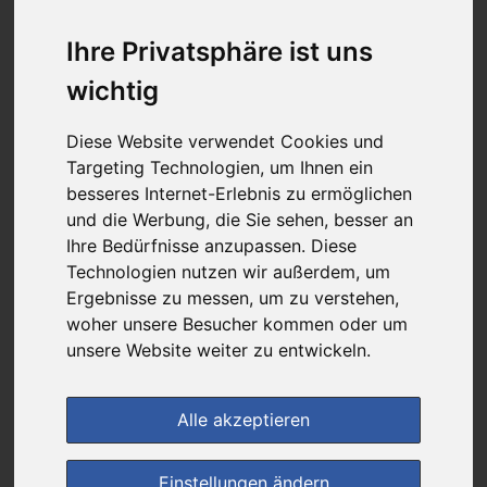
13,42 €
Ihre Privatsphäre ist uns
wichtig
bei
Rathaus Apotheke
versandkostenfrei
Diese Website verwendet Cookies und
& inkl. MwSt.
Targeting Technologien, um Ihnen ein
besseres Internet-Erlebnis zu ermöglichen
Preis pro 1 ST / 0,27 €
und die Werbung, die Sie sehen, besser an
Daten vom 28.10.2025 09:18 Uhr
Ihre Bedürfnisse anzupassen. Diese
Technologien nutzen wir außerdem, um
Ergebnisse zu messen, um zu verstehen,
im Shop bestellen
woher unsere Besucher kommen oder um
unsere Website weiter zu entwickeln.
zur Einkaufsliste
Alle akzeptieren
Einstellungen ändern