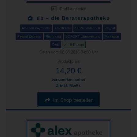
Profil einsehen
db – die Beraterapotheke
Amazon Payments
Kreditkarte
SEPA/Lastschrift
Paypal
Paypal Express
Rechnung
SOFORT Überweisung
Vorkasse
DHL
E-Rezept
Daten vom 08.08.2026 04:50 Uhr
Produktpreis
14,20 €
versandkostenfrei
& inkl. MwSt.
im Shop bestellen