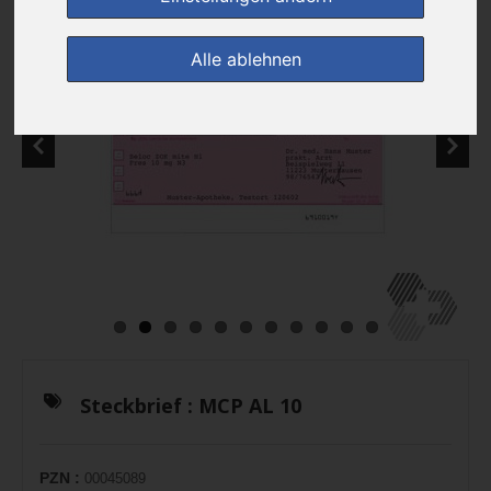
Alle ablehnen
Steckbrief :
MCP AL 10
PZN :
00045089