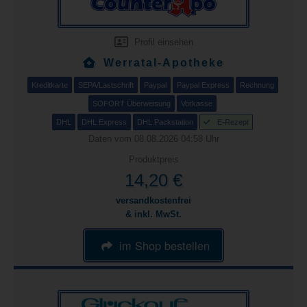
Profil einsehen
Werratal-Apotheke
Kreditkarte
SEPA/Lastschrift
Paypal
Paypal Express
Rechnung
SOFORT Überweisung
Vorkasse
DHL
DHL Express
DHL Packstation
E-Rezept
Daten vom 08.08.2026 04:58 Uhr
Produktpreis
14,20 €
versandkostenfrei
& inkl. MwSt.
im Shop bestellen