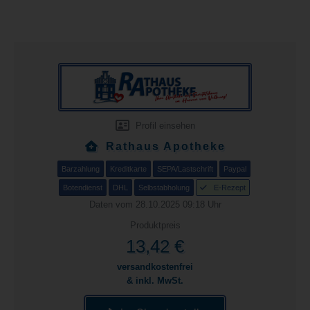
Profil einsehen
Rathaus Apotheke
Barzahlung
Kreditkarte
SEPA/Lastschrift
Paypal
Botendienst
DHL
Selbstabholung
E-Rezept
Daten vom 28.10.2025 09:18 Uhr
Produktpreis
13,42 €
versandkostenfrei
& inkl. MwSt.