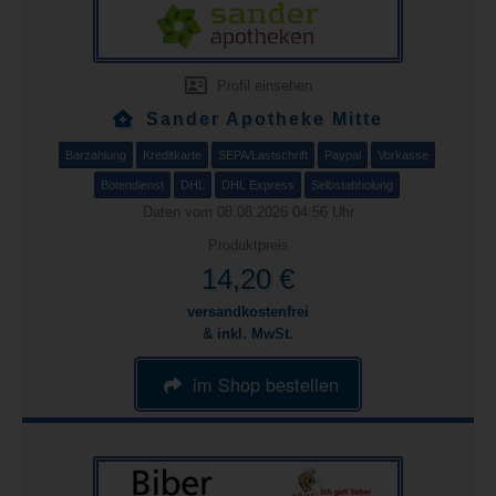
Profil einsehen
Sander Apotheke Mitte
Barzahlung
Kreditkarte
SEPA/Lastschrift
Paypal
Vorkasse
Botendienst
DHL
DHL Express
Selbstabholung
Daten vom 08.08.2026 04:56 Uhr
Produktpreis
14,20 €
versandkostenfrei
& inkl. MwSt.
im Shop bestellen