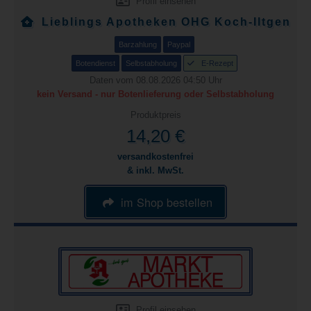
Profil einsehen
Lieblings Apotheken OHG Koch-Iltgen
Barzahlung
Paypal
Botendienst
Selbstabholung
E-Rezept
Daten vom 08.08.2026 04:50 Uhr
kein Versand - nur Botenlieferung oder Selbstabholung
Produktpreis
14,20 €
versandkostenfrei
& inkl. MwSt.
im Shop bestellen
Profil einsehen