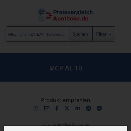
Filter
MCP AL 10
Produkt empfehlen
günstigster Produktpreis ab