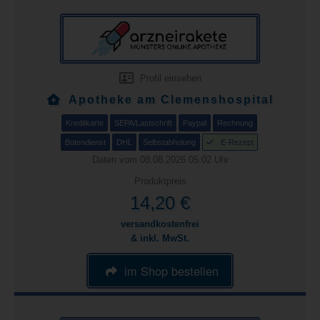
Profil einsehen
Apotheke am Clemenshospital
Kreditkarte
SEPA/Lastschrift
Paypal
Rechnung
Botendienst
DHL
Selbstabholung
E-Rezept
Daten vom 08.08.2026 05:02 Uhr
Produktpreis
14,20 €
versandkostenfrei
& inkl. MwSt.
im Shop bestellen