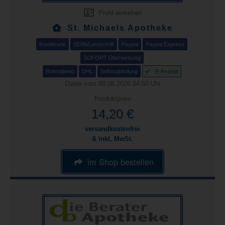
Profil einsehen
St. Michaels Apotheke
Kreditkarte
SEPA/Lastschrift
Paypal
Paypal Express
SOFORT Überweisung
Botendienst
DHL
Selbstabholung
E-Rezept
Daten vom 08.08.2026 04:50 Uhr
Produktpreis
14,20 €
versandkostenfrei
& inkl. MwSt.
im Shop bestellen