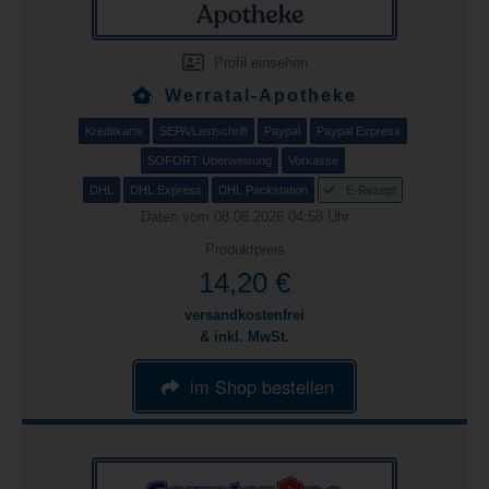
Profil einsehen
Werratal-Apotheke
Kreditkarte
SEPA/Lastschrift
Paypal
Paypal Express
SOFORT Überweisung
Vorkasse
DHL
DHL Express
DHL Packstation
E-Rezept
Daten vom 08.08.2026 04:58 Uhr
Produktpreis
14,20 €
versandkostenfrei
& inkl. MwSt.
im Shop bestellen