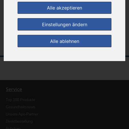
Die von Ihnen gesuchte Seite/Datei ist entweder nicht mehr vorhanden
Alle akzeptieren
oder Sie haben sich möglicherweise beim Eingeben der URL vertippt.
Einstellungen ändern
zur Startseite
Kontakt
Alle ablehnen
Service
Top 100 Produkte
Gesundheitsnews
Unsere Apo-Partner
Direktbestellung
Rubriken