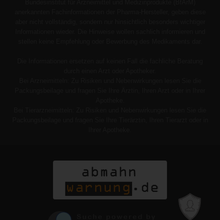
Bundesinstitut für Arzneimittel und Medizinprodukte (BfArM)
anerkannten Fachinformationen der Pharma-Hersteller, geben diese
aber nicht vollständig, sondern nur hinsichtlich besonders wichtiger
Informationen wieder. Die Hinweise wollen sachlich informieren und
stellen keine Empfehlung oder Bewerbung des Medikaments dar.
Die Informationen ersetzen auf keinen Fall die fachliche Beratung
durch einen Arzt oder Apotheker.
Bei Arzneimitteln: Zu Risiken und Nebenwirkungen lesen Sie die
Packungsbeilage und fragen Sie Ihre Ärztin, Ihren Arzt oder in Ihrer
Apotheke.
Bei Tierarzneimitteln: Zu Risiken und Nebenwirkungen lesen Sie die
Packungsbeilage und fragen Sie Ihre Tierärztin, Ihren Tierarzt oder in
Ihrer Apotheke.