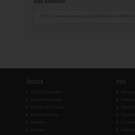
zum Anbieter
Service
Info
Top 100 Produkte
Nutzun
Gesundheitsnews
Funktio
Unsere Apo-Partner
Häufig 
Direktbestellung
Datens
Rubriken
Cookie
Kontakt
Impres