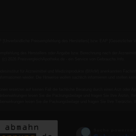
P [Unverbindliche Preisempfehlung des Herstellers] bzw. EAP [Gesetzlicher 
empfehlung des Herstellers oder Angabe bzw. Berechnung nach der Arzneimitt
(c) 2026 PreisvergleichApotheke.de - ein Service von Gebrauchs.Info.
esinstitut für Arzneimittel und Medizinprodukte (BfArM) anerkannten Fachinf
 Informationen wieder. Die Hinweise wollen sachlich informieren und stellen
onen ersetzen auf keinen Fall die fachliche Beratung durch einen Arzt oder Ap
Nebenwirkungen lesen Sie die Packungsbeilage und fragen Sie Ihre Ärztin, Ihre
benwirkungen lesen Sie die Packungsbeilage und fragen Sie Ihre Tierärztin, Ih