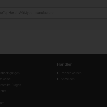
Händler
gsbedingungen
Partner werden
nsweise
Anmelden
gestellte Fragen
chutz
s
sum