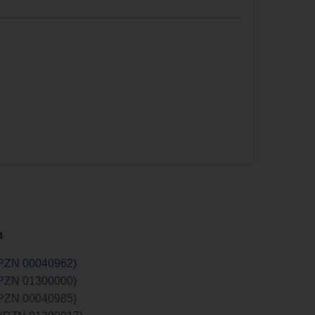
n
(PZN 00040962)
(PZN 01300000)
(PZN 00040985)