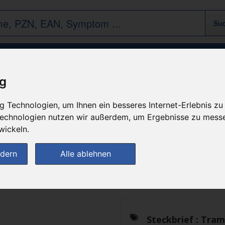
Tramadolor long 100
ig
 Technologien, um Ihnen ein besseres Internet-Erlebnis zu
 Technologien nutzen wir außerdem, um Ergebnisse zu mess
n
wickeln.
Das gewünschte Produkt 
ndern
Alle ablehnen
zur Startseite
Steckbrief :
Tram