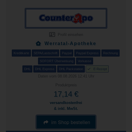
Profil einsehen
Werratal-Apotheke
Kreditkarte
SEPA/Lastschrift
Paypal
Paypal Express
Rechnung
SOFORT Überweisung
Vorkasse
DHL
DHL Express
DHL Packstation
E-Rezept
Daten vom 08.08.2026 12:41 Uhr
Produktpreis
17,14 €
versandkostenfrei
& inkl. MwSt.
im Shop bestellen