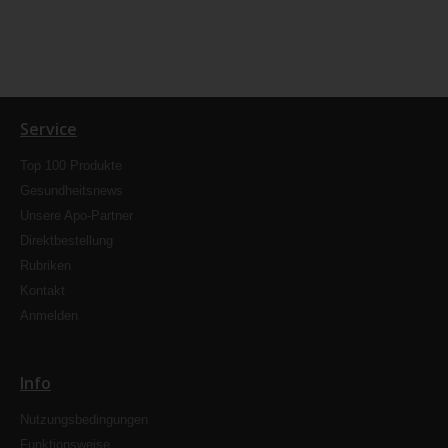
Service
Top 100 Produkte
Gesundheitsnews
Unsere Apo-Partner
Direktbestellung
Rubriken
Kontakt
Anmelden
Info
Nutzungsbedingungen
Funktionsweise