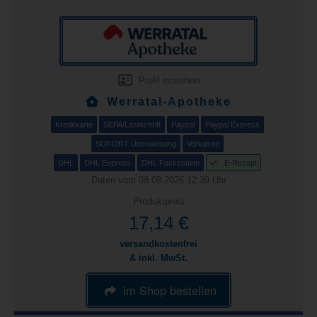
Profil einsehen
Werratal-Apotheke
Kreditkarte
SEPA/Lastschrift
Paypal
Paypal Express
SOFORT Überweisung
Vorkasse
DHL
DHL Express
DHL Packstation
E-Rezept
Daten vom 08.08.2026 12:39 Uhr
Produktpreis
17,14 €
versandkostenfrei
& inkl. MwSt.
im Shop bestellen