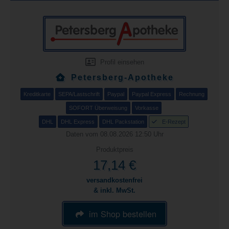
Profil einsehen
Petersberg-Apotheke
Kreditkarte
SEPA/Lastschrift
Paypal
Paypal Express
Rechnung
SOFORT Überweisung
Vorkasse
DHL
DHL Express
DHL Packstation
E-Rezept
Daten vom 08.08.2026 12:50 Uhr
Produktpreis
17,14 €
versandkostenfrei
& inkl. MwSt.
im Shop bestellen