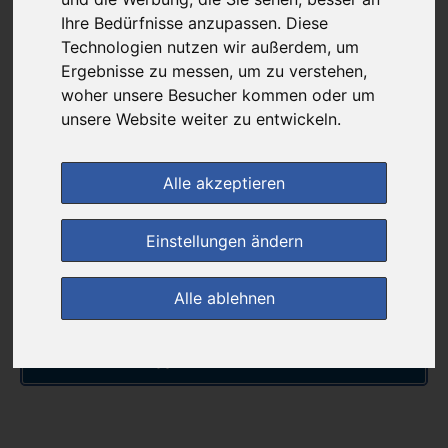
16,36 €
Ihre Bedürfnisse anzupassen. Diese
Technologien nutzen wir außerdem, um
Ergebnisse zu messen, um zu verstehen,
bei
woher unsere Besucher kommen oder um
Rathaus Apotheke
unsere Website weiter zu entwickeln.
versandkostenfrei
& inkl. MwSt.
Alle akzeptieren
Preis pro 1 ST / 0,33 €
Daten vom 28.10.2025 09:18 Uhr
Einstellungen ändern
im Shop bestellen
Alle ablehnen
zur Einkaufsliste