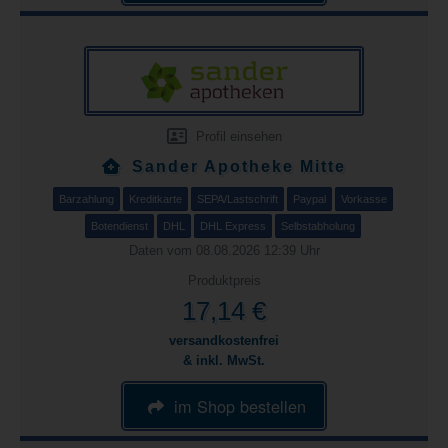
Profil einsehen
Sander Apotheke Mitte
Barzahlung
Kreditkarte
SEPA/Lastschrift
Paypal
Vorkasse
Botendienst
DHL
DHL Express
Selbstabholung
Daten vom 08.08.2026 12:39 Uhr
Produktpreis
17,14 €
versandkostenfrei
& inkl. MwSt.
im Shop bestellen