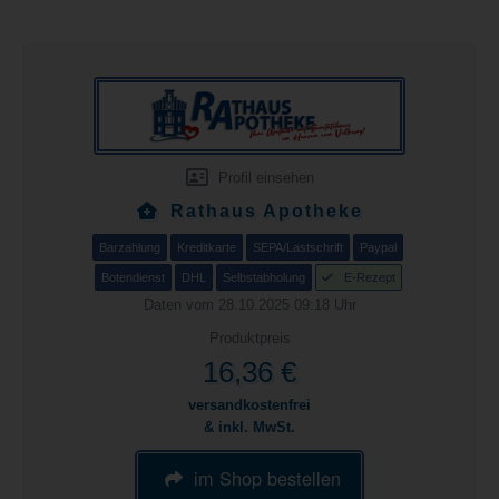
Profil einsehen
Rathaus Apotheke
Barzahlung
Kreditkarte
SEPA/Lastschrift
Paypal
Botendienst
DHL
Selbstabholung
E-Rezept
Daten vom 28.10.2025 09:18 Uhr
Produktpreis
16,36 €
versandkostenfrei
& inkl. MwSt.
im Shop bestellen