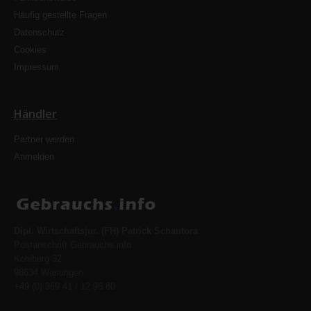
Häufig gestellte Fragen
Datenschutz
Cookies
Impressum
Händler
Partner werden
Anmelden
Dipl. Wirtschaftsjur. (FH) Patrick Schantora
Postanschrift Gebrauchs.info
Kohlberg 32
98634 Wasungen
+49 (0) 369 41 / 12 96 80