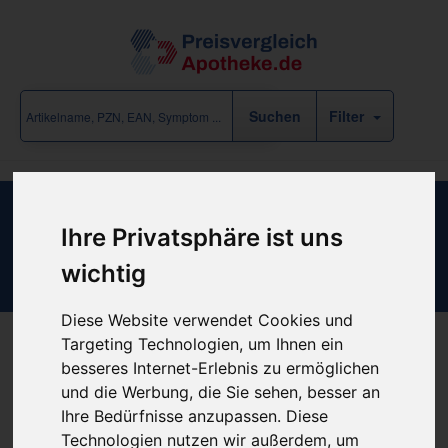
Filter
BARD PEG Basis-Set - Guidewire-
Ihre Privatsphäre ist uns
Version 20 F
wichtig
Diese Website verwendet Cookies und
Targeting Technologien, um Ihnen ein
besseres Internet-Erlebnis zu ermöglichen
Produkt empfehlen
und die Werbung, die Sie sehen, besser an
Ihre Bedürfnisse anzupassen. Diese
Technologien nutzen wir außerdem, um
Kein Preis bekannt