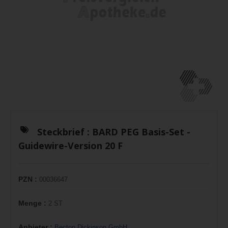
Steckbrief :
BARD PEG Basis-Set -
Guidewire-Version 20 F
PZN :
00036647
Menge :
2 ST
Anbieter :
Becton Dickinson GmbH