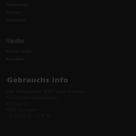
Datenschutz
Cookies
Impressum
Händler
Partner werden
Anmelden
Dipl. Wirtschaftsjur. (FH) Patrick Schantora
Postanschrift Gebrauchs.info
Kohlberg 32
98634 Wasungen
+49 (0) 369 41 / 12 96 80