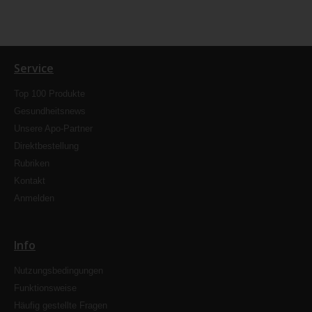
Service
Top 100 Produkte
Gesundheitsnews
Unsere Apo-Partner
Direktbestellung
Rubriken
Kontakt
Anmelden
Info
Nutzungsbedingungen
Funktionsweise
Häufig gestellte Fragen