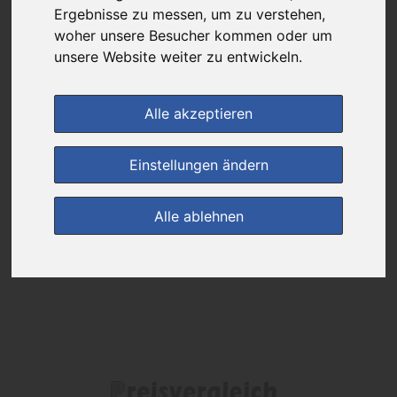
Ergebnisse zu messen, um zu verstehen,
woher unsere Besucher kommen oder um
Das gewünschte Produkt ist derzeit bei keinem unserer Partner
erhältlich.
unsere Website weiter zu entwickeln.
Alle akzeptieren
(0)
Jetzt bewerten!
Einstellungen ändern
zur Startseite
Alle ablehnen
Preisalarm