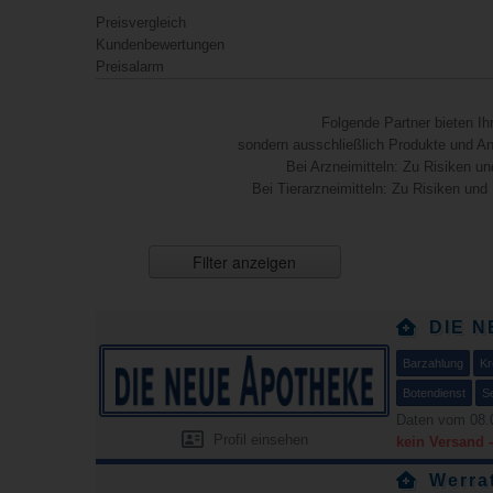
Preisvergleich
Kundenbewertungen
Preisalarm
Folgende Partner bieten I
sondern ausschließlich Produkte und Anb
Bei Arzneimitteln: Zu Risiken un
Bei Tierarzneimitteln: Zu Risiken und
Filter anzeigen
DIE 
Barzahlung
Kr
Botendienst
S
Daten vom 08.
Profil einsehen
kein Versand 
Werra