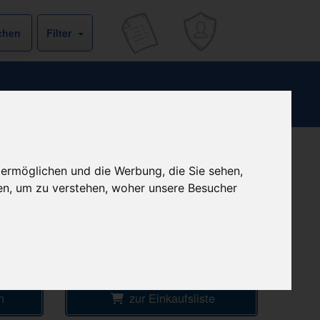
Filter
 ermöglichen und die Werbung, die Sie sehen,
b
kein Versand - nur Botenlieferung oder
Selbstabholung
€
en, um zu verstehen, woher unsere Besucher
4
Ersparnis:
10
%
oder
3,51 €
Preis pro 1 ST / 0,41 €
EKE
Daten vom 08.08.2026 18:11 Uhr
n
zur Einkaufsliste