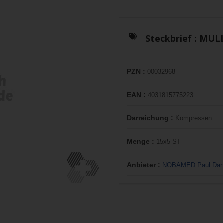
Steckbrief :
MULL
PZN :
00032968
EAN :
4031815775223
Darreichung :
Kompressen
Menge :
15x5 ST
Anbieter :
NOBAMED Paul Dan