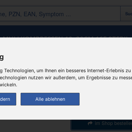
MULLKOMPRESSEN 10x20CM 16F STERIL
ig
 Technologien, um Ihnen ein besseres Internet-Erlebnis zu
n
günstigster Produktpreis a
31,09 
 Technologien nutzen wir außerdem, um Ergebnisse zu mess
wickeln.
bei
ndern
Alle ablehnen
DIE NEUE APOTH
im Shop bestelle