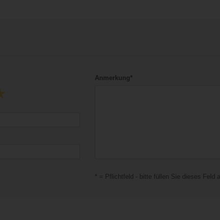
Anmerkung*
* = Pflichtfeld - bitte füllen Sie dieses Feld 