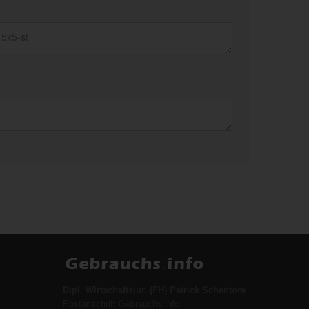
Dipl. Wirtschaftsjur. (FH) Patrick Schantora
Postanschrift Gebrauchs.info