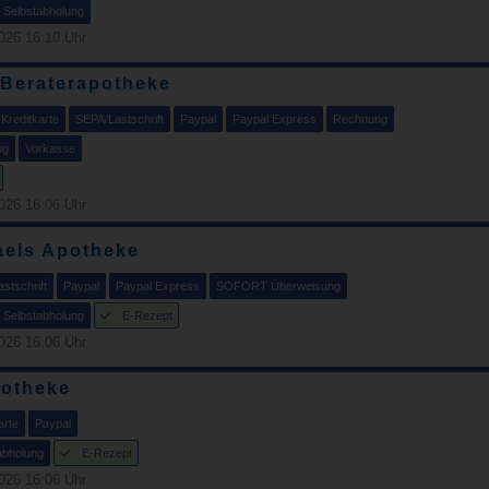
Selbstabholung
026 16:10 Uhr
 Beraterapotheke
Kreditkarte
SEPA/Lastschrift
Paypal
Paypal Express
Rechnung
ng
Vorkasse
026 16:06 Uhr
aels Apotheke
stschrift
Paypal
Paypal Express
SOFORT Überweisung
Selbstabholung
E-Rezept
026 16:06 Uhr
potheke
arte
Paypal
abholung
E-Rezept
026 16:06 Uhr