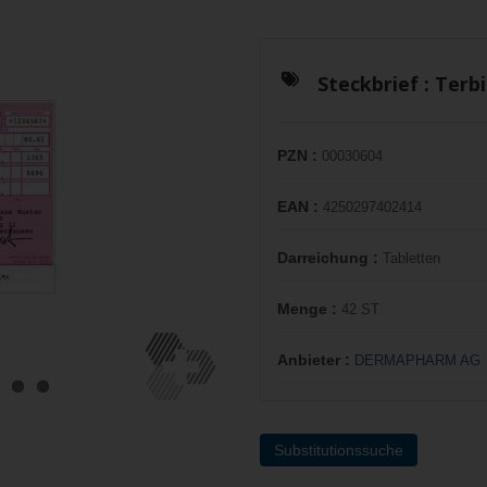
Steckbrief :
Terb
PZN :
00030604
EAN :
4250297402414
Darreichung :
Tabletten
Menge :
42 ST
Anbieter :
DERMAPHARM AG
Substitutionssuche