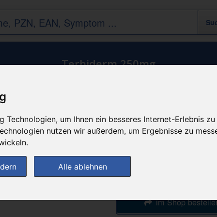
Terbiderm 250mg
ig
n
günstigster Produktpreis a
 Technologien, um Ihnen ein besseres Internet-Erlebnis zu
23,61 
 Technologien nutzen wir außerdem, um Ergebnisse zu mess
wickeln.
bei
ndern
Alle ablehnen
Werratal-Apothe
im Shop bestelle