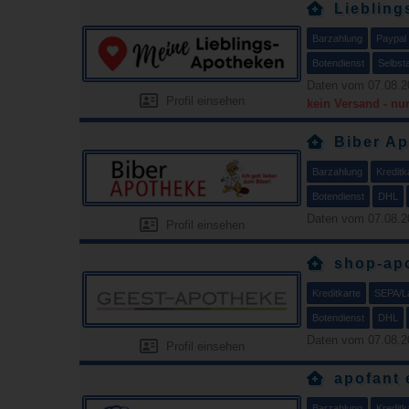
Lieblin
Barzahlung
Paypal
Botendienst
Selbst
Daten vom 07.08.2
Profil einsehen
kein Versand - nu
Biber A
Barzahlung
Kreditk
Botendienst
DHL
Daten vom 07.08.2
Profil einsehen
shop-apo
Kreditkarte
SEPA/La
Botendienst
DHL
Daten vom 07.08.2
Profil einsehen
apofant 
Barzahlung
Kreditk