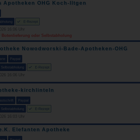
gs Apotheken OHG Koch-Iltgen
abholung
E-Rezept
026 16:06 Uhr
r Botenlieferung oder Selbstabholung
potheke Nowodworski-Bade-Apotheken-OHG
arte
Paypal
Selbstabholung
E-Rezept
026 16:06 Uhr
theke-kirchlinteln
stschrift
Paypal
Selbstabholung
E-Rezept
026 16:03 Uhr
e.K. Elefanten Apotheke
arte
Paypal