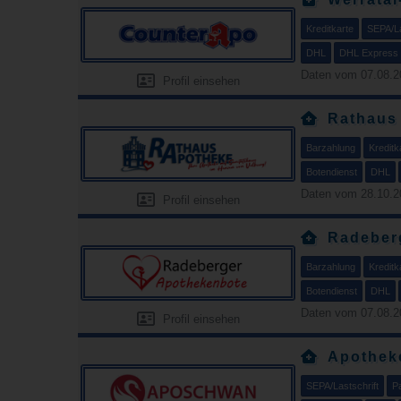
Kreditkarte
SEPA/La
DHL
DHL Express
Daten vom 07.08.2
Profil einsehen
Rathaus
Barzahlung
Kreditk
Botendienst
DHL
Daten vom 28.10.2
Profil einsehen
Radeber
Barzahlung
Kreditk
Botendienst
DHL
Daten vom 07.08.2
Profil einsehen
Apothek
SEPA/Lastschrift
P