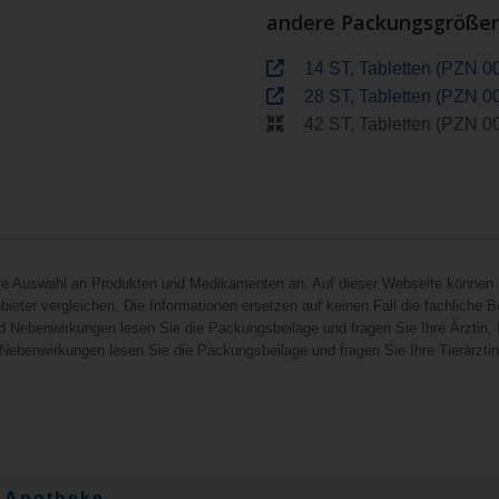
andere Packungsgröße
14 ST, Tabletten (PZN 0
28 ST, Tabletten (PZN 0
42 ST, Tabletten (PZN 0
hre Auswahl an Produkten und Medikamenten an. Auf dieser Webseite können 
ieter vergleichen. Die Informationen ersetzen auf keinen Fall die fachliche B
d Nebenwirkungen lesen Sie die Packungsbeilage und fragen Sie Ihre Ärztin, I
 Nebenwirkungen lesen Sie die Packungsbeilage und fragen Sie Ihre Tierärztin, 
l-Apotheke