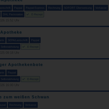
stschrift
Paypal
Paypal Express
Rechnung
SOFORT Überweisung
Vorkasse
DHL Packstation
E-Rezept
026 15:52 Uhr
 Apotheke
arte
SEPA/Lastschrift
Paypal
Selbstabholung
E-Rezept
025 09:18 Uhr
ger Apothekenbote
arte
Paypal
Selbstabholung
E-Rezept
026 16:00 Uhr
e zum weißen Schwan
aypal
Rechnung
Vorkasse