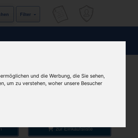
Filter
b
versandkostenfrei
 ermöglichen und die Werbung, die Sie sehen,
& inkl. MwSt.
€
en, um zu verstehen, woher unsere Besucher
Preis pro 1 ST / 0,56 €
Daten vom 07.08.2026 15:52 Uhr
ke
n
zur Einkaufsliste