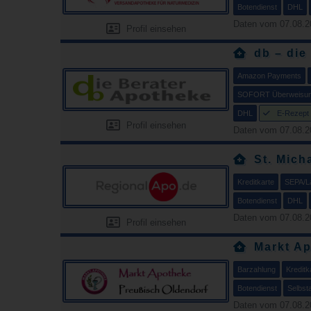
Botendienst
DHL
Daten vom 07.08.2
Profil einsehen
db – die
Amazon Payments
SOFORT Überweisu
DHL
E-Rezept
Profil einsehen
Daten vom 07.08.2
St. Mich
Kreditkarte
SEPA/La
Botendienst
DHL
Daten vom 07.08.2
Profil einsehen
Markt A
Barzahlung
Kreditk
Botendienst
Selbst
Daten vom 07.08.2