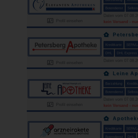
Botendienst
Selbst
Daten vom 07.08.2
Profil einsehen
kein Versand - nu
Petersb
Kreditkarte
SEPA/La
DHL
DHL Express
Daten vom 07.08.2
Profil einsehen
Leine A
Barzahlung
Kreditk
Botendienst
Selbst
Daten vom 07.08.2
Profil einsehen
kein Versand - nu
Apothek
Kreditkarte
SEPA/La
Botendienst
DHL