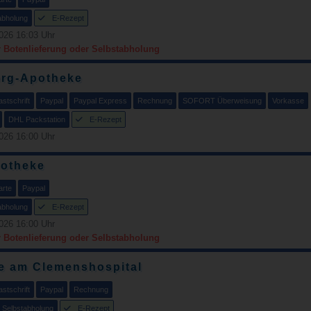
abholung
E-Rezept
026 16:03 Uhr
r Botenlieferung oder Selbstabholung
erg-Apotheke
stschrift
Paypal
Paypal Express
Rechnung
SOFORT Überweisung
Vorkasse
DHL Packstation
E-Rezept
026 16:00 Uhr
potheke
arte
Paypal
abholung
E-Rezept
026 16:00 Uhr
r Botenlieferung oder Selbstabholung
e am Clemenshospital
stschrift
Paypal
Rechnung
Selbstabholung
E-Rezept