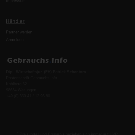
Impressum
Händler
Partner werden
Anmelden
Dipl. Wirtschaftsjur. (FH) Patrick Schantora
Postanschrift Gebrauchs.info
Kohlberg 32
98634 Wasungen
+49 (0) 369 41 / 12 96 80
*
Preisvorteil und Ersparnis beziehen sich immer auf UVP