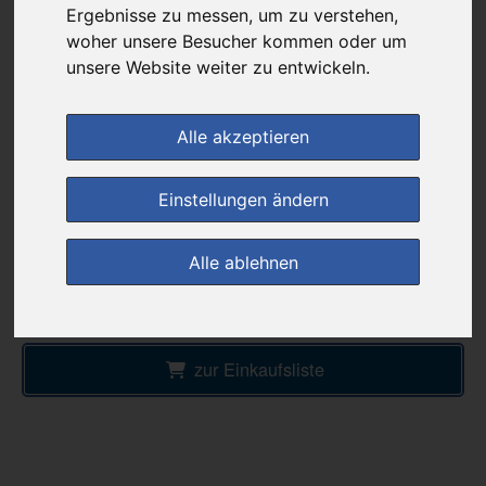
551,62 €
Ergebnisse zu messen, um zu verstehen,
woher unsere Besucher kommen oder um
unsere Website weiter zu entwickeln.
bei
DIE NEUE APOTHEKE
Alle akzeptieren
kein Versand - nur Botenlieferung oder Selbstabholung
Preis pro 1 ML / 55,16 €
Einstellungen ändern
Daten vom 07.08.2026 07:16 Uhr
Alle ablehnen
im Shop bestellen
zur Einkaufsliste