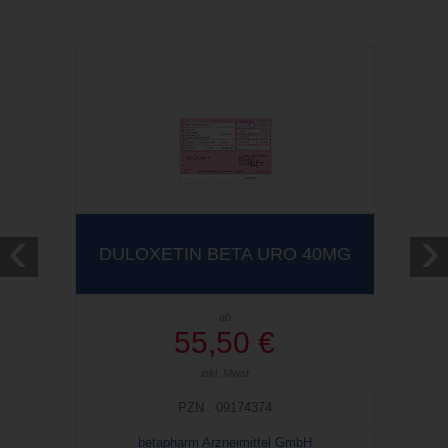
‹
›
DULOXETIN BETA URO 40MG
ab
55,50 €
inkl. Mwst
PZN : 09174374
betapharm Arzneimittel GmbH