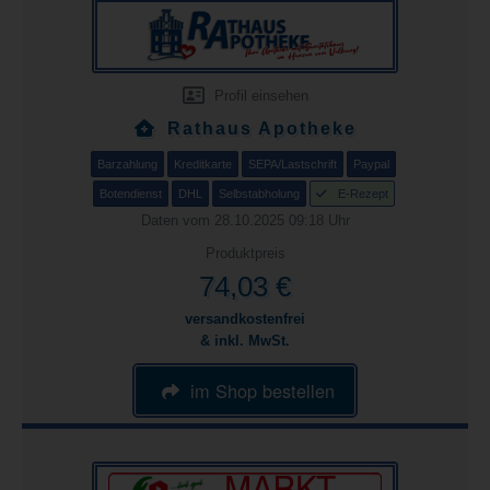
Profil einsehen
Rathaus Apotheke
Barzahlung
Kreditkarte
SEPA/Lastschrift
Paypal
Botendienst
DHL
Selbstabholung
E-Rezept
Daten vom 28.10.2025 09:18 Uhr
Produktpreis
74,03 €
versandkostenfrei
& inkl. MwSt.
im Shop bestellen