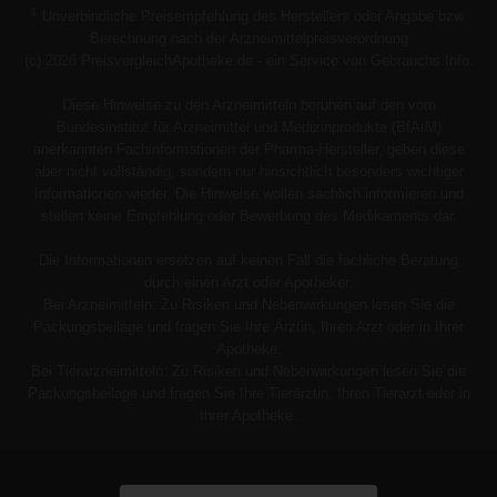
1
Unverbindliche Preisempfehlung des Herstellers oder Angabe bzw.
Berechnung nach der Arzneimittelpreisverordnung
(c) 2026 PreisvergleichApotheke.de - ein Service von Gebrauchs.Info.
Diese Hinweise zu den Arzneimitteln beruhen auf den vom
Bundesinstitut für Arzneimittel und Medizinprodukte (BfArM)
anerkannten Fachinformationen der Pharma-Hersteller, geben diese
aber nicht vollständig, sondern nur hinsichtlich besonders wichtiger
Informationen wieder. Die Hinweise wollen sachlich informieren und
stellen keine Empfehlung oder Bewerbung des Medikaments dar.
Die Informationen ersetzen auf keinen Fall die fachliche Beratung
durch einen Arzt oder Apotheker.
Bei Arzneimitteln: Zu Risiken und Nebenwirkungen lesen Sie die
Packungsbeilage und fragen Sie Ihre Ärztin, Ihren Arzt oder in Ihrer
Apotheke.
Bei Tierarzneimitteln: Zu Risiken und Nebenwirkungen lesen Sie die
Packungsbeilage und fragen Sie Ihre Tierärztin, Ihren Tierarzt oder in
Ihrer Apotheke.