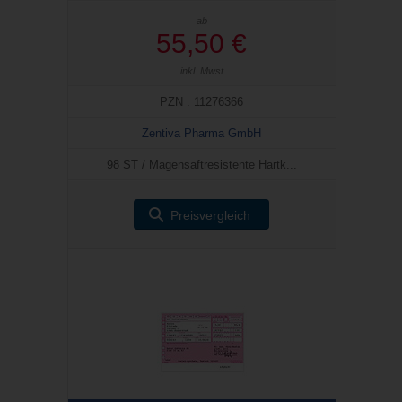
ab
55,50 €
inkl. Mwst
PZN : 11276366
Zentiva Pharma GmbH
98 ST / Magensaftresistente Hartk...
Preisvergleich