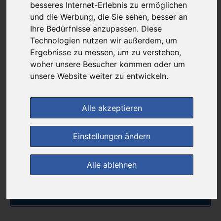
besseres Internet-Erlebnis zu ermöglichen
günstigster Produktpreis ab
und die Werbung, die Sie sehen, besser an
74,03 €
Ihre Bedürfnisse anzupassen. Diese
Technologien nutzen wir außerdem, um
Ergebnisse zu messen, um zu verstehen,
bei
woher unsere Besucher kommen oder um
Rathaus Apotheke
unsere Website weiter zu entwickeln.
versandkostenfrei
& inkl. MwSt.
Alle akzeptieren
Preis pro 1 ST / 0,76 €
Daten vom 28.10.2025 09:18 Uhr
Einstellungen ändern
im Shop bestellen
Alle ablehnen
zur Einkaufsliste