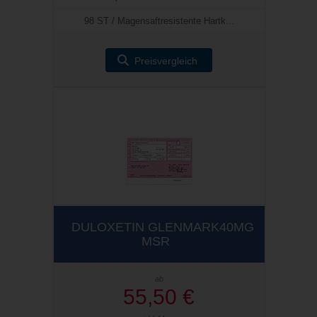
98 ST / Magensaftresistente Hartk...
Preisvergleich
DULOXETIN GLENMARK40MG
MSR
ab
55,50 €