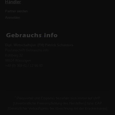
Händler
Partner werden
Anmelden
Dipl. Wirtschaftsjur. (FH) Patrick Schantora
Postanschrift Gebrauchs.info
Kohlberg 32
98634 Wasungen
+49 (0) 369 41 / 12 96 80
*
Preisvorteil und Ersparnis beziehen sich immer auf UVP
[Unverbindliche Preisempfehlung des Herstellers] bzw. EAP
[Gesetzlicher Verkaufspreis bei Abrechnung mit der Krankenkasse]