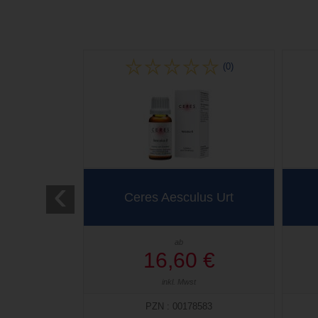
(0)
‹
Ceres Aesculus Urt
ab
16,60 €
inkl. Mwst
PZN : 00178583