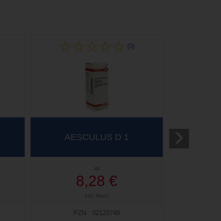
(0)
›
AESCULUS D 1
ab
8,28 €
inkl. Mwst
PZN : 02120748