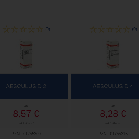
(0)
(0)
AESCULUS D 2
AESCULUS D 4
ab
ab
8,57 €
8,28 €
inkl. Mwst
inkl. Mwst
PZN : 01755309
PZN : 01755315