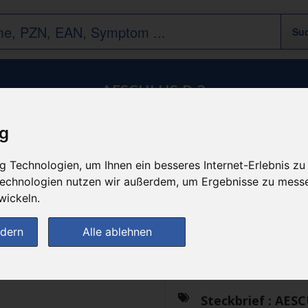
AESCULUS D 3
ig
n
 Technologien, um Ihnen ein besseres Internet-Erlebnis zu
 Technologien nutzen wir außerdem, um Ergebnisse zu mess
Das gewünschte Produkt 
wickeln.
ndern
Alle ablehnen
Generika
Steckbrief :
AESC