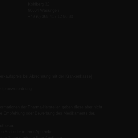
Kohlberg 32
98634 Wasungen
+49 (0) 369 41 / 12 96 80
Verkaufspreis bei Abrechnung mit der Krankenkasse]
elpreisverordnung
ormationen der Pharma-Hersteller, geben diese aber nicht
 keine Empfehlung oder Bewerbung des Medikaments dar.
otheker.
n Arzt oder in Ihrer Apotheke.
ren Tierarzt oder in Ihrer Apotheke.