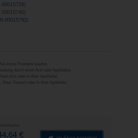
N 00015728)
N 00015740)
ZN 00015792)
Sie keine Produkte kaufen,
eratung durch einen Arzt oder Apotheker.
hren Arzt oder in Ihrer Apotheke.
Ihren Tierarzt oder in Ihrer Apotheke.
roduktpreis
44,64 €
im Shop bestellen