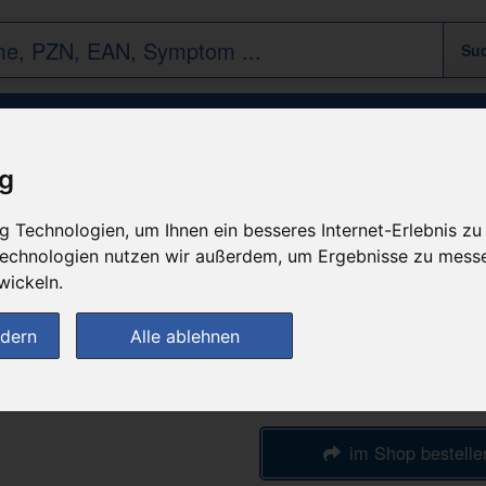
Ziprasidon - 1 A Pharma 60mg Hartkapsel
ig
 Technologien, um Ihnen ein besseres Internet-Erlebnis zu
 Technologien nutzen wir außerdem, um Ergebnisse zu mess
n
günstigster Produktpreis a
wickeln.
144,64
ndern
Alle ablehnen
bei
Markt-Apothek
im Shop bestelle