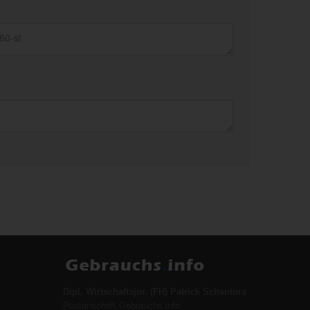
Dipl. Wirtschaftsjur. (FH) Patrick Schantora
Postanschrift Gebrauchs.info