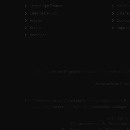
Unsere Apo-Partner
Häufig 
Direktbestellung
Datens
Rubriken
Cookie
Kontakt
Impres
Anmelden
*
Preisvorteil und Ersparnis beziehen sich immer auf UV
1
Unverbindliche Preis
Diese Hinweise zu den Arzneimitteln beruhen auf den vom Bund
vollständig, sondern nur hinsichtlich besonders wichtiger
Die Informati
Bei Arzneimitteln: Zu Risiken und 
Bei Tierarzneimitteln: Zu Risiken und Ne