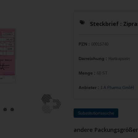
Steckbrief :
Zipra
PZN :
00015740
Darreichung :
Hartkapseln
Menge :
60 ST
Anbieter :
1 A Pharma GmbH
Substitutionssuche
andere Packungsgröße