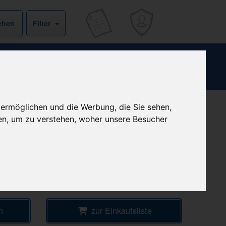
Filter
n
 ermöglichen und die Werbung, die Sie sehen,
en, um zu verstehen, woher unsere Besucher
b
kein Versand - nur Botenlieferung oder
Selbstabholung
 €
Preis pro 1 ST / 2,41 €
Daten vom 06.08.2026 23:23 Uhr
e
n
zur Einkaufsliste