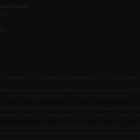
gestellte Fragen
chutz
s
sum
P [Unverbindliche Preisempfehlung des Herstellers] bzw. EAP [Gesetzlicher 
empfehlung des Herstellers oder Angabe bzw. Berechnung nach der Arzneimitt
(c) 2026 PreisvergleichApotheke.de - ein Service von Gebrauchs.Info.
esinstitut für Arzneimittel und Medizinprodukte (BfArM) anerkannten Fachinf
 Informationen wieder. Die Hinweise wollen sachlich informieren und stellen
onen ersetzen auf keinen Fall die fachliche Beratung durch einen Arzt oder Ap
Nebenwirkungen lesen Sie die Packungsbeilage und fragen Sie Ihre Ärztin, Ihre
benwirkungen lesen Sie die Packungsbeilage und fragen Sie Ihre Tierärztin, Ih