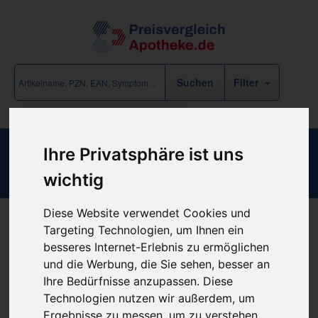
Filter
Ihre Privatsphäre ist uns
PENDYSIN 1.2 MEGA
wichtig
Diese Website verwendet Cookies und
Targeting Technologien, um Ihnen ein
Produkt empfehlen
besseres Internet-Erlebnis zu ermöglichen
und die Werbung, die Sie sehen, besser an
Ihre Bedürfnisse anzupassen. Diese
Kein Preis bekannt
Technologien nutzen wir außerdem, um
Ergebnisse zu messen, um zu verstehen,