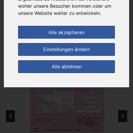
Das gewünschte Produkt ist derzeit bei keinem unserer Partner
woher unsere Besucher kommen oder um
erhältlich.
unsere Website weiter zu entwickeln.
Alle akzeptieren
zur Startseite
Einstellungen ändern
Preisalarm
Alle ablehnen