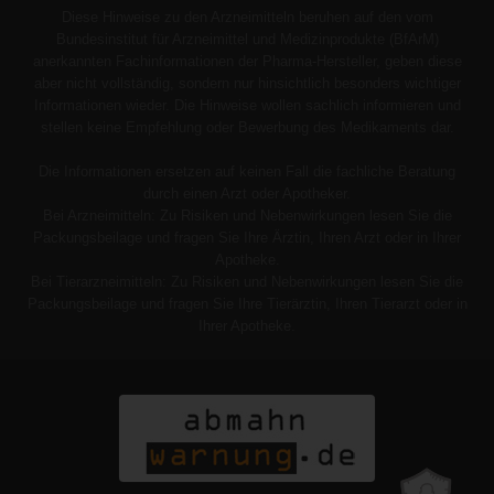
Diese Hinweise zu den Arzneimitteln beruhen auf den vom
Bundesinstitut für Arzneimittel und Medizinprodukte (BfArM)
anerkannten Fachinformationen der Pharma-Hersteller, geben diese
aber nicht vollständig, sondern nur hinsichtlich besonders wichtiger
Informationen wieder. Die Hinweise wollen sachlich informieren und
stellen keine Empfehlung oder Bewerbung des Medikaments dar.
Die Informationen ersetzen auf keinen Fall die fachliche Beratung
durch einen Arzt oder Apotheker.
Bei Arzneimitteln: Zu Risiken und Nebenwirkungen lesen Sie die
Packungsbeilage und fragen Sie Ihre Ärztin, Ihren Arzt oder in Ihrer
Apotheke.
Bei Tierarzneimitteln: Zu Risiken und Nebenwirkungen lesen Sie die
Packungsbeilage und fragen Sie Ihre Tierärztin, Ihren Tierarzt oder in
Ihrer Apotheke.