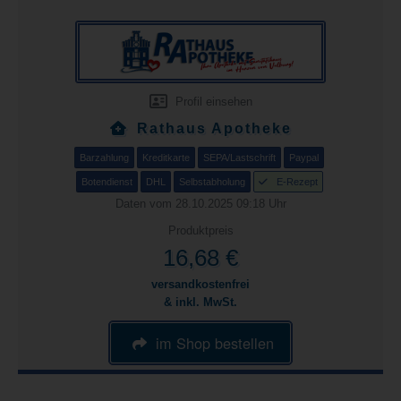
Profil einsehen
Rathaus Apotheke
Barzahlung
Kreditkarte
SEPA/Lastschrift
Paypal
Botendienst
DHL
Selbstabholung
E-Rezept
Daten vom 28.10.2025 09:18 Uhr
Produktpreis
16,68 €
versandkostenfrei
& inkl. MwSt.
im Shop bestellen