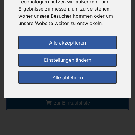
16,17 €
Technologien nutzen wir außerdem, um
Ergebnisse zu messen, um zu verstehen,
woher unsere Besucher kommen oder um
unsere Website weiter zu entwickeln.
bei
DIE NEUE APOTHEKE
kein Versand - nur Botenlieferung oder Selbstabholung
Alle akzeptieren
Preis pro 1 ST / 0,32 €
Daten vom 10.08.2026 08:20 Uhr
Einstellungen ändern
Alle ablehnen
im Shop bestellen
zur Einkaufsliste