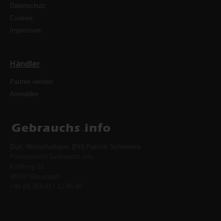
Datenschutz
Cookies
Impressum
Händler
Partner werden
Anmelden
Dipl. Wirtschaftsjur. (FH) Patrick Schantora
Postanschrift Gebrauchs.info
Kohlberg 32
98634 Wasungen
+49 (0) 369 41 / 12 96 80