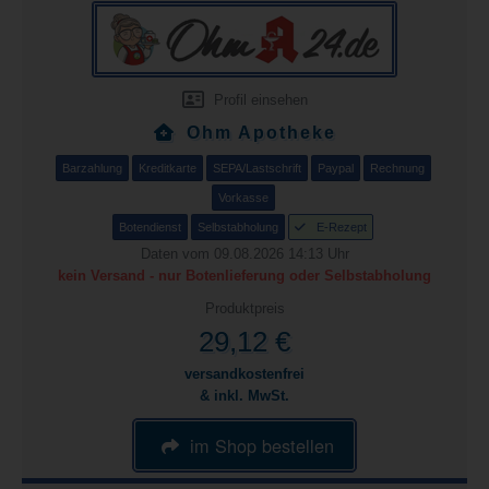
Profil einsehen
Ohm Apotheke
Barzahlung
Kreditkarte
SEPA/Lastschrift
Paypal
Rechnung
Vorkasse
Botendienst
Selbstabholung
E-Rezept
Daten vom 09.08.2026 14:13 Uhr
kein Versand - nur Botenlieferung oder Selbstabholung
Produktpreis
29,12 €
versandkostenfrei
& inkl. MwSt.
im Shop bestellen