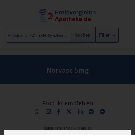
Filter
Norvasc 5mg
Produkt empfehlen
günstigster Produktpreis ab