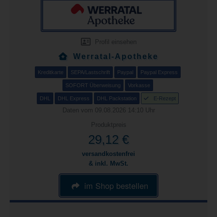
Profil einsehen
Werratal-Apotheke
Kreditkarte
SEPA/Lastschrift
Paypal
Paypal Express
SOFORT Überweisung
Vorkasse
DHL
DHL Express
DHL Packstation
E-Rezept
Daten vom 09.08.2026 14:10 Uhr
Produktpreis
29,12 €
versandkostenfrei
& inkl. MwSt.
im Shop bestellen