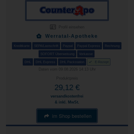
Profil einsehen
Werratal-Apotheke
Kreditkarte
SEPA/Lastschrift
Paypal
Paypal Express
Rechnung
SOFORT Überweisung
Vorkasse
DHL
DHL Express
DHL Packstation
E-Rezept
Daten vom 09.08.2026 14:13 Uhr
Produktpreis
29,12 €
versandkostenfrei
& inkl. MwSt.
im Shop bestellen