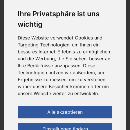
28,35 €
Ihre Privatsphäre ist uns
wichtig
bei
Rathaus Apotheke
versandkostenfrei
Diese Website verwendet Cookies und
& inkl. MwSt.
Targeting Technologien, um Ihnen ein
besseres Internet-Erlebnis zu ermöglichen
Preis pro 1 ST / 0,94 €
und die Werbung, die Sie sehen, besser an
Daten vom 28.10.2025 09:18 Uhr
Ihre Bedürfnisse anzupassen. Diese
Technologien nutzen wir außerdem, um
Ergebnisse zu messen, um zu verstehen,
im Shop bestellen
woher unsere Besucher kommen oder um
unsere Website weiter zu entwickeln.
zur Einkaufsliste
Alle akzeptieren
Einstellungen ändern