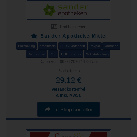
Profil einsehen
Sander Apotheke Mitte
Barzahlung
Kreditkarte
SEPA/Lastschrift
Paypal
Vorkasse
Botendienst
DHL
DHL Express
Selbstabholung
Daten vom 09.08.2026 14:06 Uhr
Produktpreis
29,12 €
versandkostenfrei
& inkl. MwSt.
im Shop bestellen