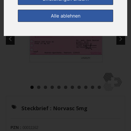
Alle ablehnen
Steckbrief :
Norvasc 5mg
PZN :
00011162