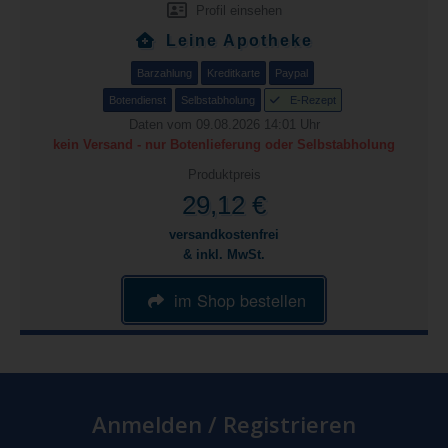
Profil einsehen
Leine Apotheke
Barzahlung
Kreditkarte
Paypal
Botendienst
Selbstabholung
E-Rezept
Daten vom 09.08.2026 14:01 Uhr
kein Versand - nur Botenlieferung oder Selbstabholung
Produktpreis
29,12 €
versandkostenfrei
& inkl. MwSt.
im Shop bestellen
Anmelden / Registrieren