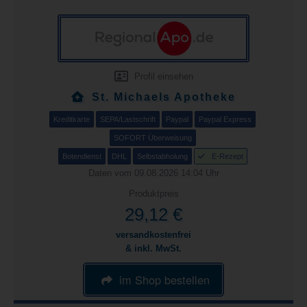
Profil einsehen
St. Michaels Apotheke
Kreditkarte
SEPA/Lastschrift
Paypal
Paypal Express
SOFORT Überweisung
Botendienst
DHL
Selbstabholung
E-Rezept
Daten vom 09.08.2026 14:04 Uhr
Produktpreis
29,12 €
versandkostenfrei
& inkl. MwSt.
im Shop bestellen