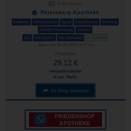
Profil einsehen
Petersberg-Apotheke
Kreditkarte
SEPA/Lastschrift
Paypal
Paypal Express
Rechnung
SOFORT Überweisung
Vorkasse
DHL
DHL Express
DHL Packstation
E-Rezept
Daten vom 09.08.2026 14:01 Uhr
Produktpreis
29,12 €
versandkostenfrei
& inkl. MwSt.
im Shop bestellen