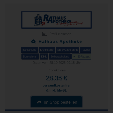
Profil einsehen
Rathaus Apotheke
Barzahlung
Kreditkarte
SEPA/Lastschrift
Paypal
Botendienst
DHL
Selbstabholung
E-Rezept
Daten vom 28.10.2025 09:18 Uhr
Produktpreis
28,35 €
versandkostenfrei
& inkl. MwSt.
im Shop bestellen