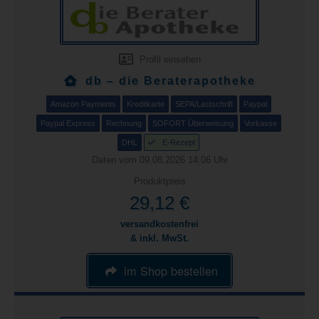
Profil einsehen
db – die Beraterapotheke
Amazon Payments
Kreditkarte
SEPA/Lastschrift
Paypal
Paypal Express
Rechnung
SOFORT Überweisung
Vorkasse
DHL
E-Rezept
Daten vom 09.08.2026 14:06 Uhr
Produktpreis
29,12 €
versandkostenfrei
& inkl. MwSt.
im Shop bestellen