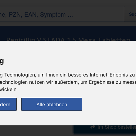
Penicillin V STADA 1.5 Mega Tabletten
ig
n
günstigster Produktpreis a
 Technologien, um Ihnen ein besseres Internet-Erlebnis zu
13,33 
 Technologien nutzen wir außerdem, um Ergebnisse zu mess
wickeln.
bei
ndern
Alle ablehnen
Rathaus Apothe
im Shop bestelle