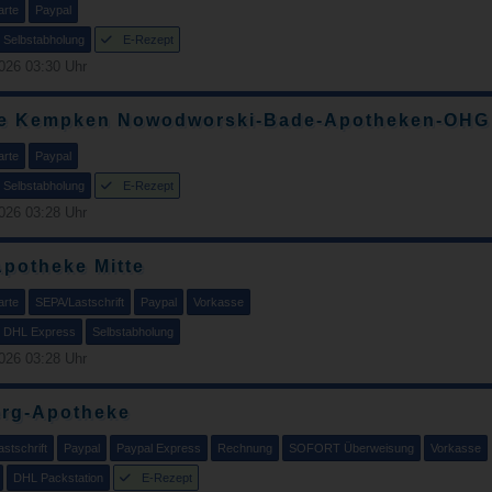
arte
Paypal
Selbstabholung
E-Rezept
026 03:30 Uhr
e Kempken Nowodworski-Bade-Apotheken-OHG
arte
Paypal
Selbstabholung
E-Rezept
026 03:28 Uhr
potheke Mitte
arte
SEPA/Lastschrift
Paypal
Vorkasse
DHL Express
Selbstabholung
026 03:28 Uhr
erg-Apotheke
stschrift
Paypal
Paypal Express
Rechnung
SOFORT Überweisung
Vorkasse
DHL Packstation
E-Rezept