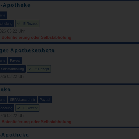
f-Apotheke
arte
abholung
E-Rezept
026 03:22 Uhr
r Botenlieferung oder Selbstabholung
ger Apothekenbote
arte
Paypal
Selbstabholung
E-Rezept
026 03:22 Uhr
heke
arte
SEPA/Lastschrift
Paypal
abholung
E-Rezept
026 03:22 Uhr
r Botenlieferung oder Selbstabholung
l-Apotheke