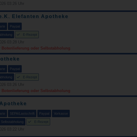
026 03:26 Uhr
e.K. Elefanten Apotheke
arte
Paypal
abholung
E-Rezept
026 03:28 Uhr
r Botenlieferung oder Selbstabholung
potheke
arte
Paypal
abholung
E-Rezept
026 03:26 Uhr
r Botenlieferung oder Selbstabholung
 Apotheke
arte
SEPA/Lastschrift
Paypal
Vorkasse
Selbstabholung
E-Rezept
026 03:22 Uhr