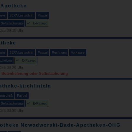
 Apotheke
arte
SEPA/Lastschrift
Paypal
Selbstabholung
E-Rezept
025 09:18 Uhr
theke
arte
SEPA/Lastschrift
Paypal
Rechnung
Vorkasse
abholung
E-Rezept
026 03:20 Uhr
r Botenlieferung oder Selbstabholung
theke-kirchlinteln
stschrift
Paypal
Selbstabholung
E-Rezept
026 03:30 Uhr
potheke Nowodworski-Bade-Apotheken-OHG