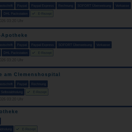
stschrift
Paypal
Paypal Express
Rechnung
SOFORT Überweisung
Vorkasse
DHL Packstation
E-Rezept
026 03:20 Uhr
l-Apotheke
stschrift
Paypal
Paypal Express
SOFORT Überweisung
Vorkasse
DHL Packstation
E-Rezept
026 03:20 Uhr
e am Clemenshospital
stschrift
Paypal
Rechnung
Selbstabholung
E-Rezept
026 03:20 Uhr
otheke
abholung
E-Rezept