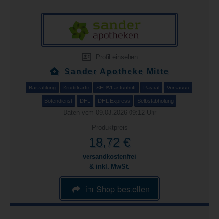
Profil einsehen
Sander Apotheke Mitte
Barzahlung
Kreditkarte
SEPA/Lastschrift
Paypal
Vorkasse
Botendienst
DHL
DHL Express
Selbstabholung
Daten vom 09.08.2026 09:12 Uhr
Produktpreis
18,72 €
versandkostenfrei
& inkl. MwSt.
im Shop bestellen