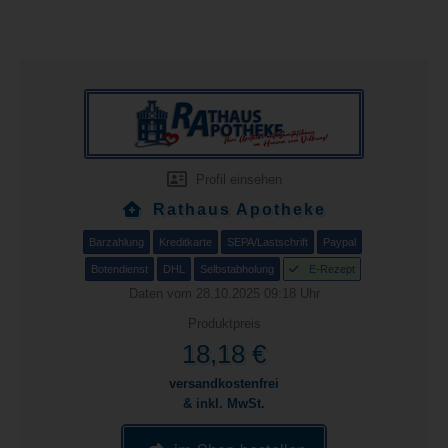
Profil einsehen
Rathaus Apotheke
Barzahlung
Kreditkarte
SEPA/Lastschrift
Paypal
Botendienst
DHL
Selbstabholung
E-Rezept
Daten vom 28.10.2025 09:18 Uhr
Produktpreis
18,18 €
versandkostenfrei
& inkl. MwSt.