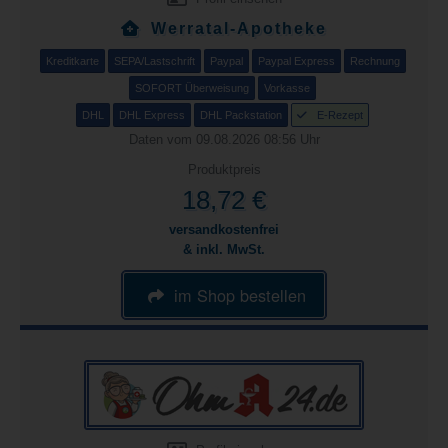
Werratal-Apotheke
Kreditkarte
SEPA/Lastschrift
Paypal
Paypal Express
Rechnung
SOFORT Überweisung
Vorkasse
DHL
DHL Express
DHL Packstation
E-Rezept
Daten vom 09.08.2026 08:56 Uhr
Produktpreis
18,72 €
versandkostenfrei
& inkl. MwSt.
im Shop bestellen