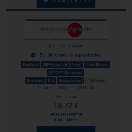
im Shop bestellen
Profil einsehen
St. Michaels Apotheke
Kreditkarte
SEPA/Lastschrift
Paypal
Paypal Express
SOFORT Überweisung
Botendienst
DHL
Selbstabholung
E-Rezept
Daten vom 09.08.2026 09:06 Uhr
Produktpreis
18,72 €
versandkostenfrei
& inkl. MwSt.