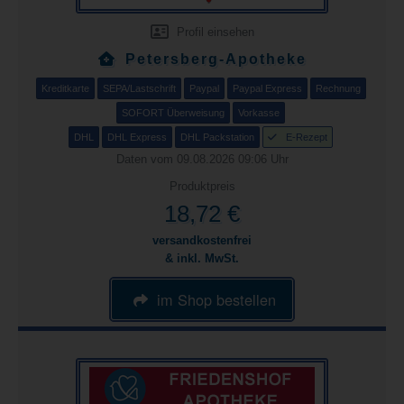
Profil einsehen
Petersberg-Apotheke
Kreditkarte
SEPA/Lastschrift
Paypal
Paypal Express
Rechnung
SOFORT Überweisung
Vorkasse
DHL
DHL Express
DHL Packstation
E-Rezept
Daten vom 09.08.2026 09:06 Uhr
Produktpreis
18,72 €
versandkostenfrei
& inkl. MwSt.
im Shop bestellen