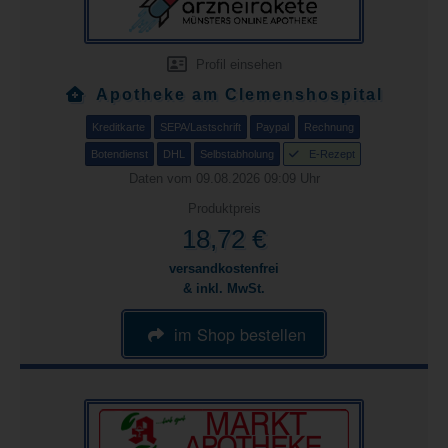
Profil einsehen
Apotheke am Clemenshospital
Kreditkarte
SEPA/Lastschrift
Paypal
Rechnung
Botendienst
DHL
Selbstabholung
E-Rezept
Daten vom 09.08.2026 09:09 Uhr
Produktpreis
18,72 €
versandkostenfrei
& inkl. MwSt.
im Shop bestellen