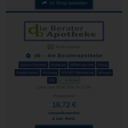
im Shop bestellen
Profil einsehen
db – die Beraterapotheke
Amazon Payments
Kreditkarte
SEPA/Lastschrift
Paypal
Paypal Express
Rechnung
SOFORT Überweisung
Vorkasse
DHL
E-Rezept
Daten vom 09.08.2026 09:12 Uhr
Produktpreis
18,72 €
versandkostenfrei
& inkl. MwSt.