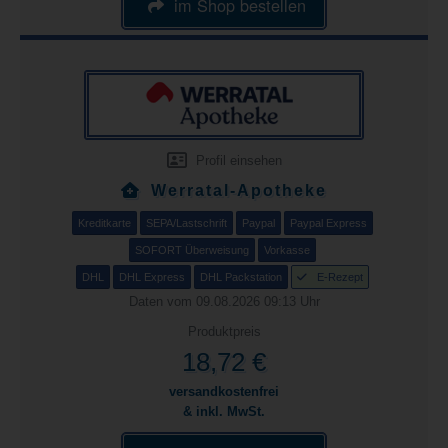
im Shop bestellen
Profil einsehen
Werratal-Apotheke
Kreditkarte
SEPA/Lastschrift
Paypal
Paypal Express
SOFORT Überweisung
Vorkasse
DHL
DHL Express
DHL Packstation
E-Rezept
Daten vom 09.08.2026 09:13 Uhr
Produktpreis
18,72 €
versandkostenfrei
& inkl. MwSt.