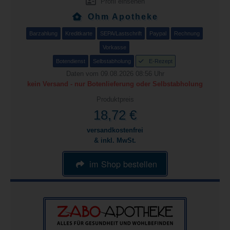
Profil einsehen
Ohm Apotheke
Barzahlung
Kreditkarte
SEPA/Lastschrift
Paypal
Rechnung
Vorkasse
Botendienst
Selbstabholung
E-Rezept
Daten vom 09.08.2026 08:56 Uhr
kein Versand - nur Botenlieferung oder Selbstabholung
Produktpreis
18,72 €
versandkostenfrei
& inkl. MwSt.
im Shop bestellen