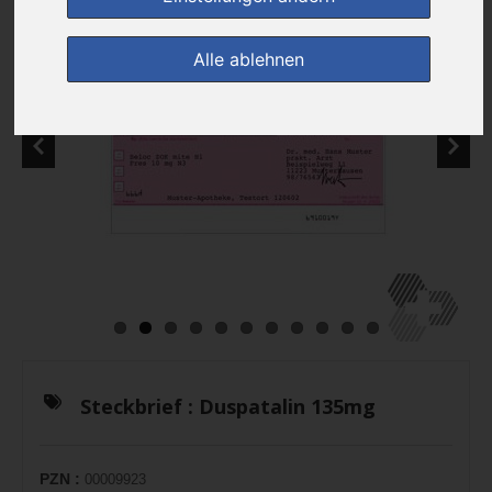
Alle ablehnen
Steckbrief :
Duspatalin 135mg
PZN :
00009923