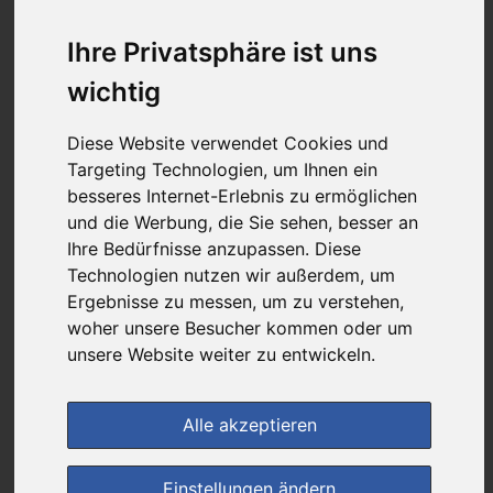
18,18 €
Ihre Privatsphäre ist uns
wichtig
bei
Rathaus Apotheke
versandkostenfrei
Diese Website verwendet Cookies und
& inkl. MwSt.
Targeting Technologien, um Ihnen ein
besseres Internet-Erlebnis zu ermöglichen
Preis pro 1 ST / 0,36 €
und die Werbung, die Sie sehen, besser an
Daten vom 28.10.2025 09:18 Uhr
Ihre Bedürfnisse anzupassen. Diese
Technologien nutzen wir außerdem, um
Ergebnisse zu messen, um zu verstehen,
im Shop bestellen
woher unsere Besucher kommen oder um
unsere Website weiter zu entwickeln.
zur Einkaufsliste
Alle akzeptieren
Einstellungen ändern