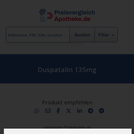
Filter
Duspatalin 135mg
Produkt empfehlen
günstigster Produktpreis ab