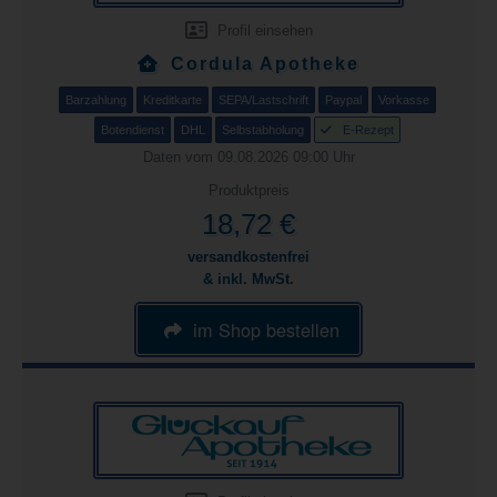
Profil einsehen
Cordula Apotheke
Barzahlung
Kreditkarte
SEPA/Lastschrift
Paypal
Vorkasse
Botendienst
DHL
Selbstabholung
E-Rezept
Daten vom 09.08.2026 09:00 Uhr
Produktpreis
18,72 €
versandkostenfrei
& inkl. MwSt.
im Shop bestellen