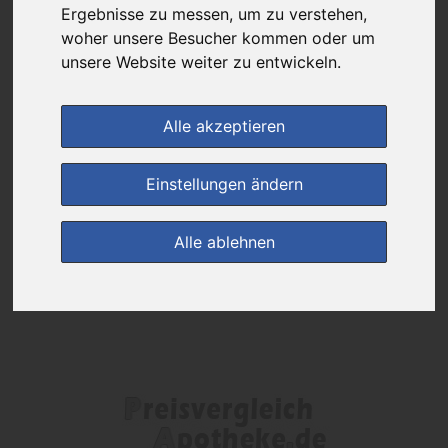
Das gewünschte Produkt ist derzeit bei keinem unserer Partner
Ergebnisse zu messen, um zu verstehen,
erhältlich.
woher unsere Besucher kommen oder um
unsere Website weiter zu entwickeln.
(0)
Jetzt bewerten!
Alle akzeptieren
zur Startseite
Einstellungen ändern
Preisalarm
Alle ablehnen