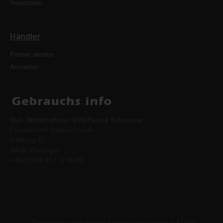
Impressum
Händler
Partner werden
Anmelden
Dipl. Wirtschaftsjur. (FH) Patrick Schantora
Postanschrift Gebrauchs.info
Kohlberg 32
98634 Wasungen
+49 (0) 369 41 / 12 96 80
*