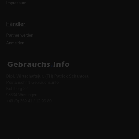
Impressum
Händler
Partner werden
Anmelden
Dipl. Wirtschaftsjur. (FH) Patrick Schantora
Postanschrift Gebrauchs.info
Kohlberg 32
98634 Wasungen
+49 (0) 369 41 / 12 96 80