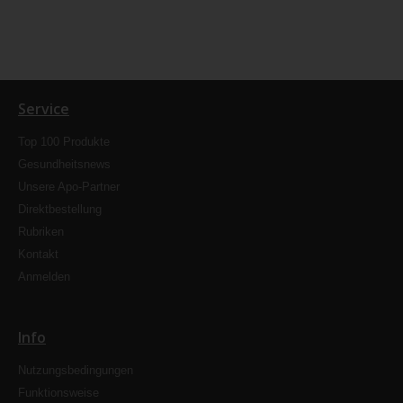
Service
Top 100 Produkte
Gesundheitsnews
Unsere Apo-Partner
Direktbestellung
Rubriken
Kontakt
Anmelden
Info
Nutzungsbedingungen
Funktionsweise