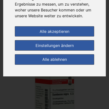
Das gewünschte Produkt ist derzeit bei keinem unserer Partner
Ergebnisse zu messen, um zu verstehen,
erhältlich.
woher unsere Besucher kommen oder um
unsere Website weiter zu entwickeln.
(0)
Jetzt bewerten!
Alle akzeptieren
zur Startseite
Einstellungen ändern
Preisalarm
Alle ablehnen