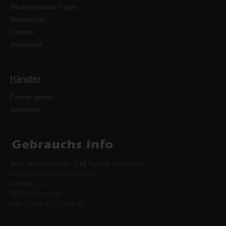
Häufig gestellte Fragen
Datenschutz
Cookies
Impressum
Händler
Partner werden
Anmelden
Dipl. Wirtschaftsjur. (FH) Patrick Schantora
Postanschrift Gebrauchs.info
Kohlberg 32
98634 Wasungen
+49 (0) 369 41 / 12 96 80