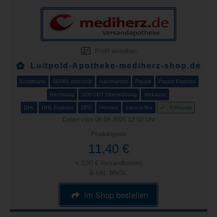
Profil einsehen
Luitpold-Apotheke-mediherz-shop.de
Kreditkarte
SEPA/Lastschrift
Nachnahme
Paypal
Paypal Express
Rechnung
SOFORT Überweisung
Vorkasse
DHL
DHL Express
DPD
Hermes
trans-o-flex
E-Rezept
Daten vom 08.08.2026 12:02 Uhr
Produktpreis
11,40 €
+ 3,90 € Versandkosten
& inkl. MwSt.
im Shop bestellen