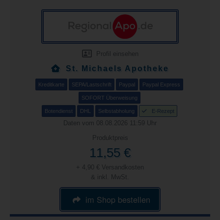
Profil einsehen
St. Michaels Apotheke
Kreditkarte
SEPA/Lastschrift
Paypal
Paypal Express
SOFORT Überweisung
Botendienst
DHL
Selbstabholung
E-Rezept
Daten vom 08.08.2026 11:59 Uhr
Produktpreis
11,55 €
+ 4,90 € Versandkosten
& inkl. MwSt.
im Shop bestellen