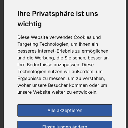
7,66 €
Ihre Privatsphäre ist uns
wichtig
bei
Apotheke zur alten Post
Diese Website verwendet Cookies und
+ 4,95 € Versandkosten
Targeting Technologien, um Ihnen ein
& inkl. MwSt.
besseres Internet-Erlebnis zu ermöglichen
1
Ersparnis:
55
%
oder
9,54 €
und die Werbung, die Sie sehen, besser an
Ihre Bedürfnisse anzupassen. Diese
Preis pro 1 G / 0,77 €
Technologien nutzen wir außerdem, um
Daten vom 08.08.2026 11:59 Uhr
Ergebnisse zu messen, um zu verstehen,
woher unsere Besucher kommen oder um
unsere Website weiter zu entwickeln.
(0)
Jetzt bewerten!
im Shop bestellen
Alle akzeptieren
Einstellungen ändern