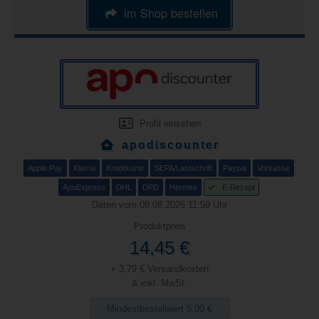
im Shop bestellen
Profil einsehen
apodiscounter
Apple Pay
Klarna
Kreditkarte
SEPA/Lastschrift
Paypal
Vorkasse
ApoExpress
DHL
DPD
Hermes
E-Rezept
Daten vom 08.08.2026 11:59 Uhr
Produktpreis
14,45 €
+ 3,79 € Versandkosten
& inkl. MwSt.
Mindestbestellwert 5,00 €