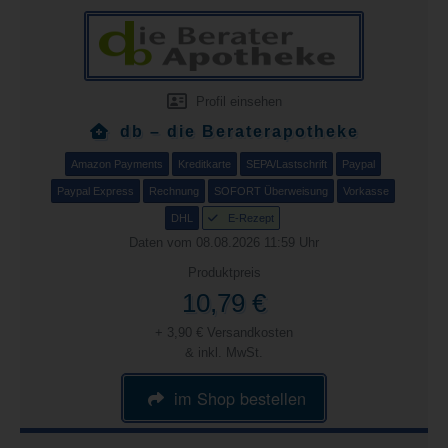
Profil einsehen
db – die Beraterapotheke
Amazon Payments
Kreditkarte
SEPA/Lastschrift
Paypal
Paypal Express
Rechnung
SOFORT Überweisung
Vorkasse
DHL
E-Rezept
Daten vom 08.08.2026 11:59 Uhr
Produktpreis
10,79 €
+ 3,90 € Versandkosten
& inkl. MwSt.
im Shop bestellen