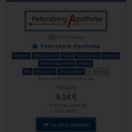
Profil einsehen
Petersberg-Apotheke
Kreditkarte
SEPA/Lastschrift
Paypal
Paypal Express
Rechnung
SOFORT Überweisung
Vorkasse
DHL
DHL Express
DHL Packstation
E-Rezept
Daten vom 08.08.2026 11:55 Uhr
Produktpreis
9,14 €
+ 4,99 € Versandkosten
& inkl. MwSt.
im Shop bestellen