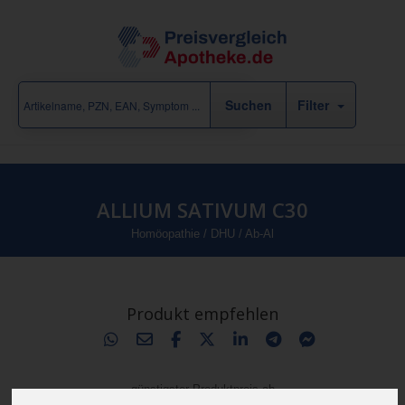
Filter
ALLIUM SATIVUM C30
Homöopathie
/
DHU
/
Ab-Al
Produkt empfehlen
günstigster Produktpreis ab