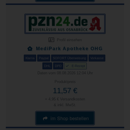
Profil einsehen
MediPark Apotheke OHG
Klarna
Paypal
SOFORT Überweisung
Vorkasse
DHL
DPD
E-Rezept
Daten vom 08.08.2026 12:04 Uhr
Produktpreis
11,57 €
+ 4,95 € Versandkosten
& inkl. MwSt.
im Shop bestellen