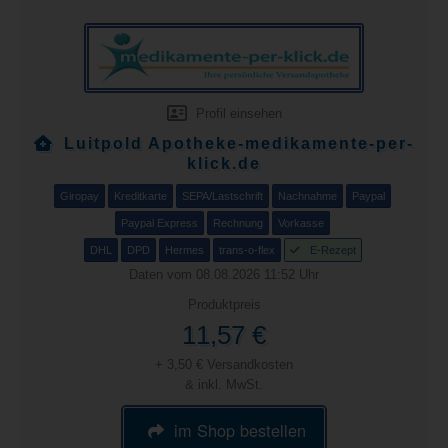
Profil einsehen
Luitpold Apotheke-medikamente-per-
klick.de
Giropay
Kreditkarte
SEPA/Lastschrift
Nachnahme
Paypal
Paypal Express
Rechnung
Vorkasse
DHL
DPD
Hermes
trans-o-flex
E-Rezept
Daten vom 08.08.2026 11:52 Uhr
Produktpreis
11,57 €
+ 3,50 € Versandkosten
& inkl. MwSt.
im Shop bestellen