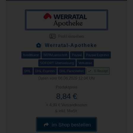
Profil einsehen
Werratal-Apotheke
Kreditkarte
SEPA/Lastschrift
Paypal
Paypal Express
SOFORT Überweisung
Vorkasse
DHL
DHL Express
DHL Packstation
E-Rezept
Daten vom 08.08.2026 12:04 Uhr
Produktpreis
8,84 €
+ 4,99 € Versandkosten
& inkl. MwSt.
im Shop bestellen