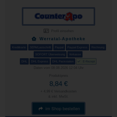
Profil einsehen
Werratal-Apotheke
Kreditkarte
SEPA/Lastschrift
Paypal
Paypal Express
Rechnung
SOFORT Überweisung
Vorkasse
DHL
DHL Express
DHL Packstation
E-Rezept
Daten vom 08.08.2026 12:04 Uhr
Produktpreis
8,84 €
+ 4,99 € Versandkosten
& inkl. MwSt.
im Shop bestellen