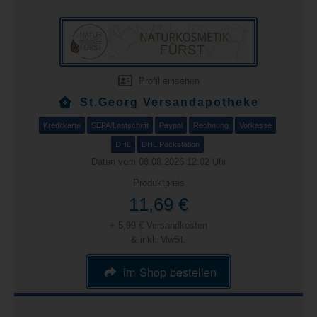
Profil einsehen
St.Georg Versandapotheke
Kreditkarte
SEPA/Lastschrift
Paypal
Rechnung
Vorkasse
DHL
DHL Packstation
Daten vom 08.08.2026 12:02 Uhr
Produktpreis
11,69 €
+ 5,99 € Versandkosten
& inkl. MwSt.
im Shop bestellen