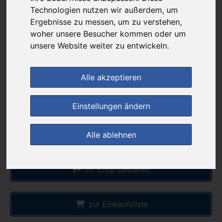
20,85 €
Technologien nutzen wir außerdem, um
Ergebnisse zu messen, um zu verstehen,
woher unsere Besucher kommen oder um
bei
unsere Website weiter zu entwickeln.
apohealth
+ 2,40 € Versandkosten
& inkl. MwSt.
Alle akzeptieren
Preis pro 1 ML / 0,14 €
Einstellungen ändern
Daten vom 08.08.2026 18:31 Uhr
Alle ablehnen
(0)
Jetzt bewerten!
im Shop bestellen
zur Einkaufsliste