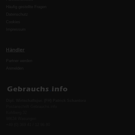
Häufig gestellte Fragen
Datenschutz
Cookies
Impressum
Händler
Partner werden
Anmelden
Dipl. Wirtschaftsjur. (FH) Patrick Schantora
Postanschrift Gebrauchs.info
Kohlberg 32
98634 Wasungen
+49 (0) 369 41 / 12 96 80