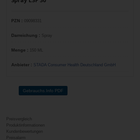
Spray LSF 30
PZN :
09098331
Darreichung :
Spray
Menge :
150 ML
Anbieter :
STADA Consumer Health Deutschland GmbH
Gebrauchs.Info PDF
Preisvergleich
Produktinformationen
Kundenbewertungen
Preisalarm