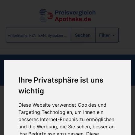
Filter
Ladival Sonnenschutz Spray LSF 30
Ihre Privatsphäre ist uns
Reiseapotheke
/
Sonnenschutz
wichtig
Produkt empfehlen
Diese Website verwendet Cookies und
Targeting Technologien, um Ihnen ein
besseres Internet-Erlebnis zu ermöglichen
und die Werbung, die Sie sehen, besser an
günstigster Produktpreis ab
Ihre Bedürfnisse anzupassen. Diese