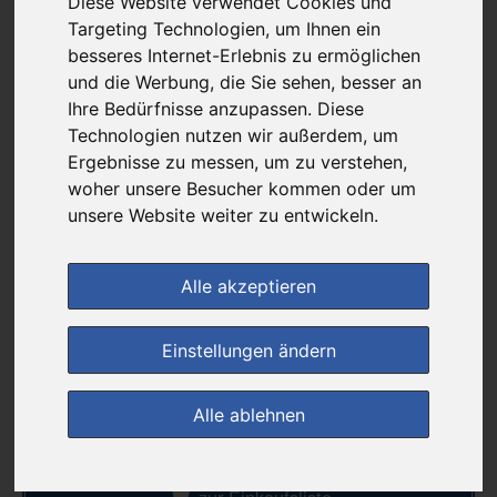
Diese Website verwendet Cookies und
78,71 €
Targeting Technologien, um Ihnen ein
besseres Internet-Erlebnis zu ermöglichen
und die Werbung, die Sie sehen, besser an
bei
Ihre Bedürfnisse anzupassen. Diese
Paul Pille
Technologien nutzen wir außerdem, um
+ 4,25 € Versandkosten
Ergebnisse zu messen, um zu verstehen,
& inkl. MwSt.
woher unsere Besucher kommen oder um
1
Ersparnis:
34
%
oder
40,68 €
unsere Website weiter zu entwickeln.
Preis pro 1 ML / 0,03 €
Daten vom 07.08.2026 18:26 Uhr
Alle akzeptieren
Einstellungen ändern
(0)
Jetzt bewerten!
Alle ablehnen
im Shop bestellen