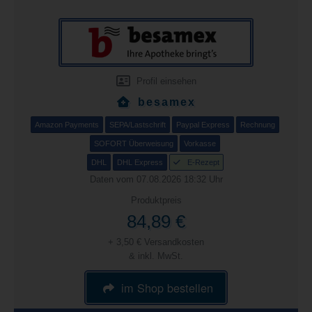
Profil einsehen
besamex
Amazon Payments
SEPA/Lastschrift
Paypal Express
Rechnung
SOFORT Überweisung
Vorkasse
DHL
DHL Express
E-Rezept
Daten vom 07.08.2026 18:32 Uhr
Produktpreis
84,89 €
+ 3,50 € Versandkosten
& inkl. MwSt.
im Shop bestellen