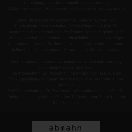
Berechnung nach der Arzneimittelpreisverordnung
(c) 2026 PreisvergleichApotheke.de - ein Service von Gebrauchs.Info.
Diese Hinweise zu den Arzneimitteln beruhen auf den vom
Bundesinstitut für Arzneimittel und Medizinprodukte (BfArM)
anerkannten Fachinformationen der Pharma-Hersteller, geben diese
aber nicht vollständig, sondern nur hinsichtlich besonders wichtiger
Informationen wieder. Die Hinweise wollen sachlich informieren und
stellen keine Empfehlung oder Bewerbung des Medikaments dar.
Die Informationen ersetzen auf keinen Fall die fachliche Beratung
durch einen Arzt oder Apotheker.
Bei Arzneimitteln: Zu Risiken und Nebenwirkungen lesen Sie die
Packungsbeilage und fragen Sie Ihre Ärztin, Ihren Arzt oder in Ihrer
Apotheke.
Bei Tierarzneimitteln: Zu Risiken und Nebenwirkungen lesen Sie die
Packungsbeilage und fragen Sie Ihre Tierärztin, Ihren Tierarzt oder in
Ihrer Apotheke.