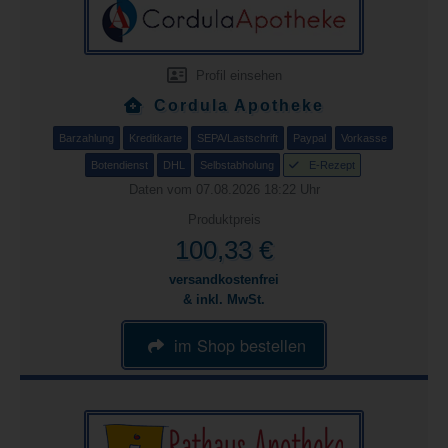
Profil einsehen
Cordula Apotheke
Barzahlung
Kreditkarte
SEPA/Lastschrift
Paypal
Vorkasse
Botendienst
DHL
Selbstabholung
E-Rezept
Daten vom 07.08.2026 18:22 Uhr
Produktpreis
100,33 €
versandkostenfrei
& inkl. MwSt.
im Shop bestellen