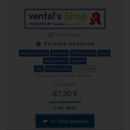
Profil einsehen
Forellen Apotheke
Amazon Payments
Kreditkarte
SEPA/Lastschrift
Paypal
Paypal Express
Vorkasse
DHL
DHL Packstation
E-Rezept
Daten vom 07.08.2026 18:26 Uhr
Produktpreis
87,30 €
versandkostenfrei
& inkl. MwSt.
im Shop bestellen