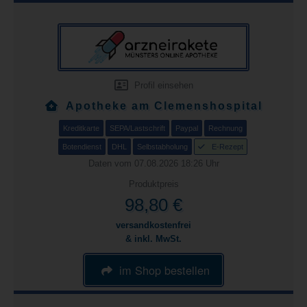
Profil einsehen
Apotheke am Clemenshospital
Kreditkarte
SEPA/Lastschrift
Paypal
Rechnung
Botendienst
DHL
Selbstabholung
E-Rezept
Daten vom 07.08.2026 18:26 Uhr
Produktpreis
98,80 €
versandkostenfrei
& inkl. MwSt.
im Shop bestellen