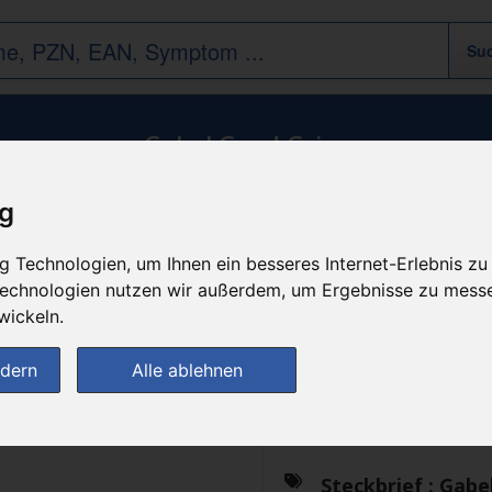
Gabel Good Grips
Verbandstoffe & Hilfsmittel
/
Hilfsmittel
ig
 Technologien, um Ihnen ein besseres Internet-Erlebnis zu
n
 Technologien nutzen wir außerdem, um Ergebnisse zu mess
Das gewünschte Produkt 
wickeln.
ndern
Alle ablehnen
Generika
Steckbrief :
Gabe