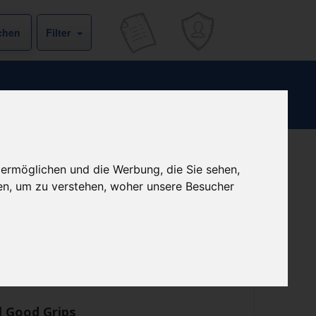
Filter
 ermöglichen und die Werbung, die Sie sehen,
Kein Preis bekannt
en, um zu verstehen, woher unsere Besucher
ist derzeit bei keinem unserer Partner erhältlich.
Preisalarm
l Good Grips