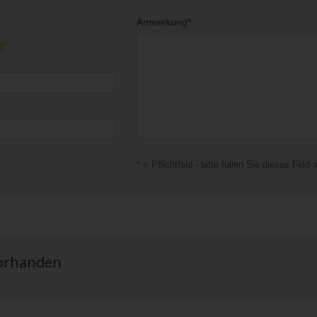
Anmerkung*
* = Pflichtfeld - bitte füllen Sie dieses Feld 
vorhanden