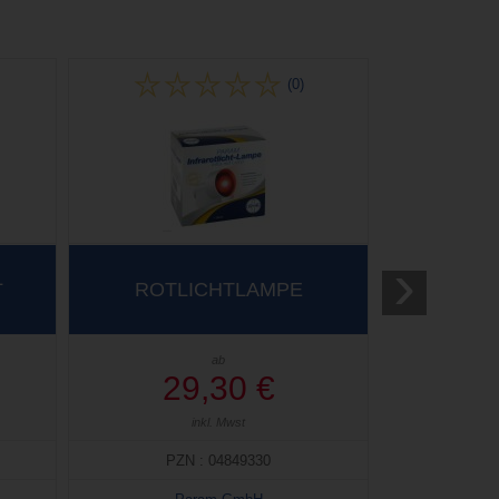
(0)
›
L
ROTLICHTLAMPE
ab
29,30 €
inkl. Mwst
PZN : 04849330