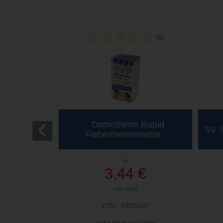
(0)
‹
Domotherm Rapid
SV 
Fieberthermometer
ab
3,44 €
inkl. Mwst
PZN : 03025437