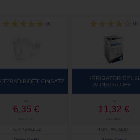
(3)
(1)
IRRIGATOR CPL 2
SITZBAD BIDET EINSATZ
KUNSTSTOFF
ab
ab
6,35 €
11,32 €
inkl. Mwst
inkl. Mwst
PZN : 02691652
PZN : 04839142