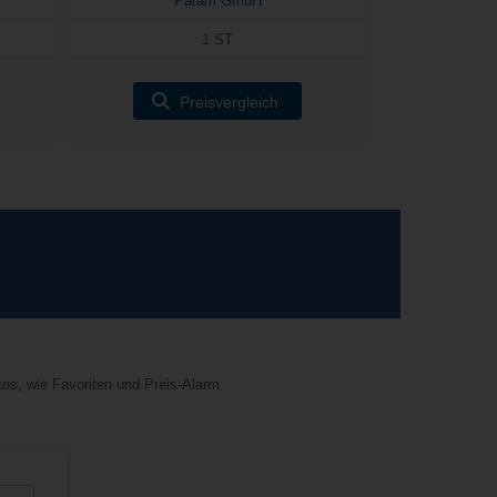
Param GmbH
1 ST
Preisvergleich
tos, wie Favoriten und Preis-Alarm.