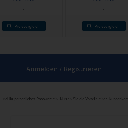
Param GmbH
Param GmbH
1 ST
1 ST
Preisvergleich
Preisvergleich
Anmelden / Registrieren
 und Ihr persönliches Passwort ein. Nutzen Sie die Vorteile eines Kundenkon