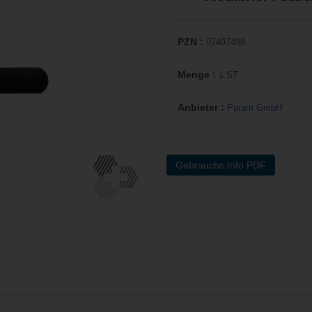
PZN :
07497498
Menge :
1 ST
Anbieter :
Param GmbH
Gebrauchs.Info PDF