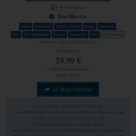
Profil einsehen
DocMorris
Klarna
Kreditkarte
SEPA/Lastschrift
Paypal
Rechnung
DHL
DHL Packstation
Hermes
trans-o-flex
UPS
E-Rezept
Daten vom 09.08.2026 13:50 Uhr
Produktpreis
19,99 €
+ 3,99 € Versandkosten
& inkl. MwSt.
im Shop bestellen
Dieser Anbieter bietet viele Produkte auf
PreisvergleichApotheke.de zu noch günstigeren Preisen an, die
nur über die Auswahl und Verlinkung von
PreisvergleichApotheke.de heraus gelten.
Dieser Anbieter unterstützt nicht die Übertragung Ihrer gesamten