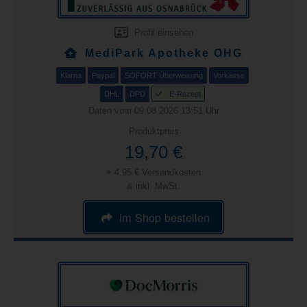
Profil einsehen
MediPark Apotheke OHG
Klarna
Paypal
SOFORT Überweisung
Vorkasse
DHL
DPD
E-Rezept
Daten vom 09.08.2026 13:51 Uhr
Produktpreis
19,70 €
+ 4,95 € Versandkosten
& inkl. MwSt.
im Shop bestellen