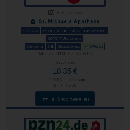
Profil einsehen
St. Michaels Apotheke
Kreditkarte
SEPA/Lastschrift
Paypal
Paypal Express
SOFORT Überweisung
Botendienst
DHL
Selbstabholung
E-Rezept
Daten vom 09.08.2026 13:45 Uhr
Produktpreis
18,35 €
+ 4,90 € Versandkosten
& inkl. MwSt.
im Shop bestellen