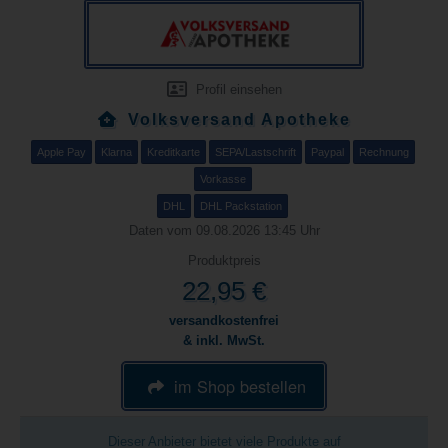
Profil einsehen
Volksversand Apotheke
Apple Pay
Klarna
Kreditkarte
SEPA/Lastschrift
Paypal
Rechnung
Vorkasse
DHL
DHL Packstation
Daten vom 09.08.2026 13:45 Uhr
Produktpreis
22,95 €
versandkostenfrei
& inkl. MwSt.
im Shop bestellen
Dieser Anbieter bietet viele Produkte auf