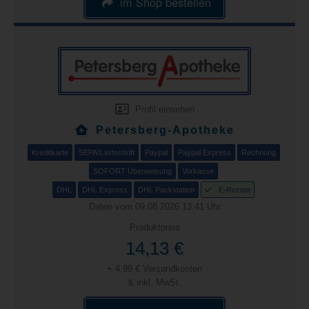
im Shop bestellen
Profil einsehen
Petersberg-Apotheke
Kreditkarte
SEPA/Lastschrift
Paypal
Paypal Express
Rechnung
SOFORT Überweisung
Vorkasse
DHL
DHL Express
DHL Packstation
E-Rezept
Daten vom 09.08.2026 13:41 Uhr
Produktpreis
14,13 €
+ 4,99 € Versandkosten
& inkl. MwSt.