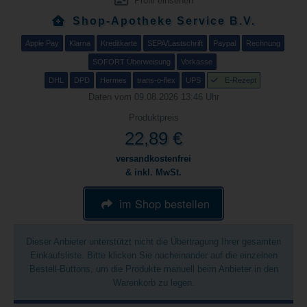
Profil einsehen
Shop-Apotheke Service B.V.
Apple Pay
Klarna
Kreditkarte
SEPA/Lastschrift
Paypal
Rechnung
SOFORT Überweisung
Vorkasse
DHL
DPD
Hermes
trans-o-flex
UPS
E-Rezept
Daten vom 09.08.2026 13:46 Uhr
Produktpreis
22,89 €
versandkostenfrei
& inkl. MwSt.
im Shop bestellen
Dieser Anbieter unterstützt nicht die Übertragung Ihrer gesamten
Einkaufsliste. Bitte klicken Sie nacheinander auf die einzelnen
Bestell-Buttons, um die Produkte manuell beim Anbieter in den
Warenkorb zu legen.