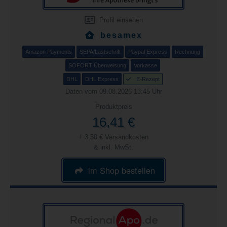
Profil einsehen
besamex
Amazon Payments
SEPA/Lastschrift
Paypal Express
Rechnung
SOFORT Überweisung
Vorkasse
DHL
DHL Express
E-Rezept
Daten vom 09.08.2026 13:45 Uhr
Produktpreis
16,41 €
+ 3,50 € Versandkosten
& inkl. MwSt.
im Shop bestellen