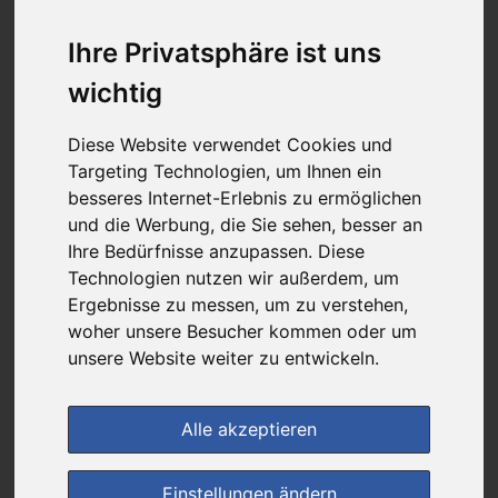
13,47 €
Ihre Privatsphäre ist uns
wichtig
bei
DIE NEUE APOTHEKE
kein Versand - nur Botenlieferung oder Selbstabholung
Diese Website verwendet Cookies und
Targeting Technologien, um Ihnen ein
4
Ersparnis:
41
%
oder
9,48 €
besseres Internet-Erlebnis zu ermöglichen
und die Werbung, die Sie sehen, besser an
Preis pro 1 ML / 0,11 €
Ihre Bedürfnisse anzupassen. Diese
Daten vom 09.08.2026 13:51 Uhr
Technologien nutzen wir außerdem, um
Ergebnisse zu messen, um zu verstehen,
woher unsere Besucher kommen oder um
(0)
Jetzt bewerten!
unsere Website weiter zu entwickeln.
im Shop bestellen
Alle akzeptieren
zur Einkaufsliste
Einstellungen ändern