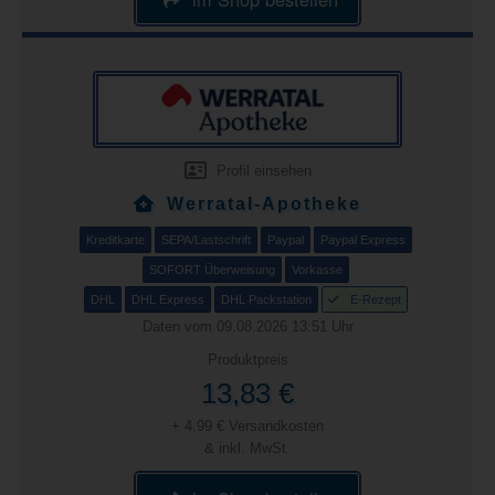
Profil einsehen
Werratal-Apotheke
Kreditkarte
SEPA/Lastschrift
Paypal
Paypal Express
SOFORT Überweisung
Vorkasse
DHL
DHL Express
DHL Packstation
E-Rezept
Daten vom 09.08.2026 13:51 Uhr
Produktpreis
13,83 €
+ 4,99 € Versandkosten
& inkl. MwSt.