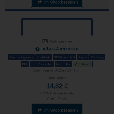
im Shop bestellen
Profil einsehen
aliva-Apotheke
Amazon Payments
Kreditkarte
SEPA/Lastschrift
Paypal
Rechnung
DHL
DHL Packstation
trans-o-flex
E-Rezept
Daten vom 09.08.2026 13:41 Uhr
Produktpreis
14,82 €
+ 4,95 € Versandkosten
& inkl. MwSt.
im Shop bestellen