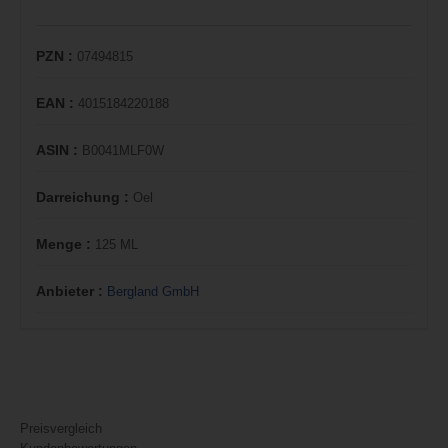
PZN :
07494815
EAN :
4015184220188
ASIN :
B0041MLF0W
Darreichung :
Oel
Menge :
125 ML
Anbieter :
Bergland GmbH
Preisvergleich