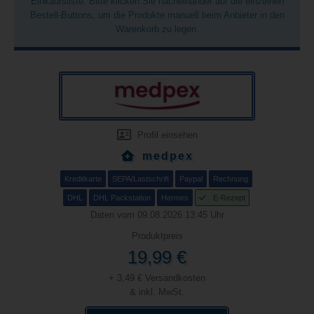
Einkaufsliste. Bitte klicken Sie nacheinander auf die einzelnen
Bestell-Buttons, um die Produkte manuell beim Anbieter in den
Warenkorb zu legen.
Profil einsehen
medpex
Kreditkarte
SEPA/Lastschrift
Paypal
Rechnung
DHL
DHL Packstation
Hermes
E-Rezept
Daten vom 09.08.2026 13:45 Uhr
Produktpreis
19,99 €
+ 3,49 € Versandkosten
& inkl. MwSt.