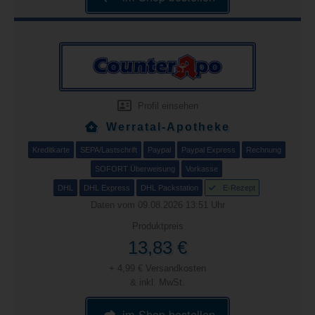
Profil einsehen
Werratal-Apotheke
Kreditkarte
SEPA/Lastschrift
Paypal
Paypal Express
Rechnung
SOFORT Überweisung
Vorkasse
DHL
DHL Express
DHL Packstation
E-Rezept
Daten vom 09.08.2026 13:51 Uhr
Produktpreis
13,83 €
+ 4,99 € Versandkosten
& inkl. MwSt.
im Shop bestellen