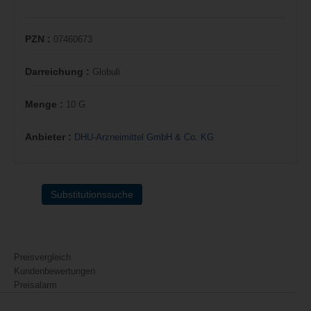
PZN :
07460673
Darreichung :
Globuli
Menge :
10 G
Anbieter :
DHU-Arzneimittel GmbH & Co. KG
Substitutionssuche
Preisvergleich
Kundenbewertungen
Preisalarm