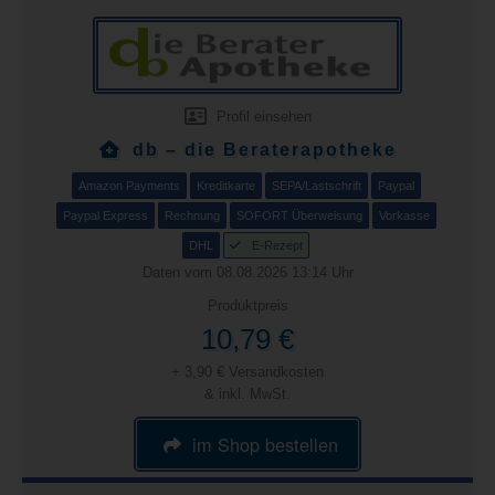
Profil einsehen
db – die Beraterapotheke
Amazon Payments
Kreditkarte
SEPA/Lastschrift
Paypal
Paypal Express
Rechnung
SOFORT Überweisung
Vorkasse
DHL
E-Rezept
Daten vom 08.08.2026 13:14 Uhr
Produktpreis
10,79 €
+ 3,90 € Versandkosten
& inkl. MwSt.
im Shop bestellen