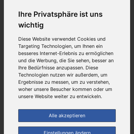
8,07 €
Ihre Privatsphäre ist uns
wichtig
bei
DIE NEUE APOTHEKE
kein Versand - nur Botenlieferung oder Selbstabholung
Diese Website verwendet Cookies und
Targeting Technologien, um Ihnen ein
1
Ersparnis:
53
%
oder
9,13 €
besseres Internet-Erlebnis zu ermöglichen
und die Werbung, die Sie sehen, besser an
Preis pro 1 G / 0,81 €
Ihre Bedürfnisse anzupassen. Diese
Daten vom 08.08.2026 13:14 Uhr
Technologien nutzen wir außerdem, um
Ergebnisse zu messen, um zu verstehen,
woher unsere Besucher kommen oder um
(0)
Jetzt bewerten!
unsere Website weiter zu entwickeln.
im Shop bestellen
Alle akzeptieren
zur Einkaufsliste
Einstellungen ändern