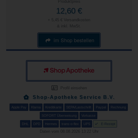
Produktpreis
12,60 €
+ 5,45 € Versandkosten
& inkl. MwSt.
im Shop bestellen
Profil einsehen
Shop-Apotheke Service B.V.
Apple Pay
Klarna
Kreditkarte
SEPA/Lastschrift
Paypal
Rechnung
SOFORT Überweisung
Vorkasse
DHL
DPD
Hermes
trans-o-flex
UPS
E-Rezept
Daten vom 08.08.2026 13:22 Uhr