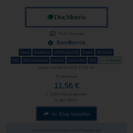
Profil einsehen
DocMorris
Klarna
Kreditkarte
SEPA/Lastschrift
Paypal
Rechnung
DHL
DHL Packstation
Hermes
trans-o-flex
UPS
E-Rezept
Daten vom 08.08.2026 13:18 Uhr
Produktpreis
11,56 €
+ 3,99 € Versandkosten
& inkl. MwSt.
im Shop bestellen
Dieser Anbieter bietet viele Produkte auf