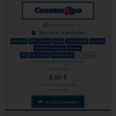
Profil einsehen
Werratal-Apotheke
Kreditkarte
SEPA/Lastschrift
Paypal
Paypal Express
Rechnung
SOFORT Überweisung
Vorkasse
DHL
DHL Express
DHL Packstation
E-Rezept
Daten vom 08.08.2026 13:18 Uhr
Produktpreis
8,84 €
+ 4,99 € Versandkosten
& inkl. MwSt.
im Shop bestellen