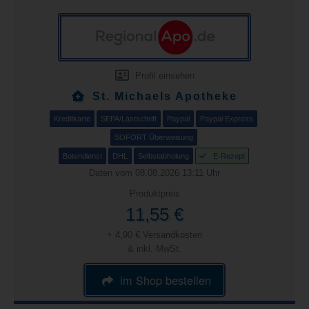
Profil einsehen
St. Michaels Apotheke
Kreditkarte
SEPA/Lastschrift
Paypal
Paypal Express
SOFORT Überweisung
Botendienst
DHL
Selbstabholung
E-Rezept
Daten vom 08.08.2026 13:11 Uhr
Produktpreis
11,55 €
+ 4,90 € Versandkosten
& inkl. MwSt.
im Shop bestellen