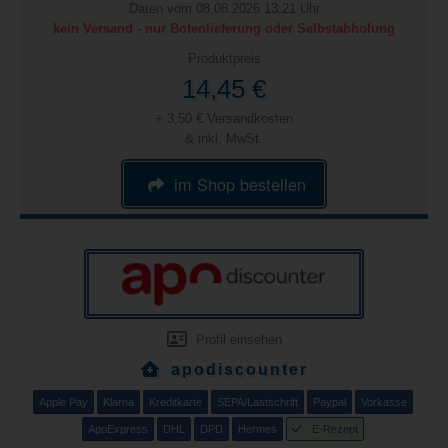
Daten vom 08.08.2026 13:21 Uhr
kein Versand - nur Botenlieferung oder Selbstabholung
Produktpreis
14,45 €
+ 3,50 € Versandkosten
& inkl. MwSt.
im Shop bestellen
Profil einsehen
apodiscounter
Apple Pay
Klarna
Kreditkarte
SEPA/Lastschrift
Paypal
Vorkasse
ApoExpress
DHL
DPD
Hermes
E-Rezept