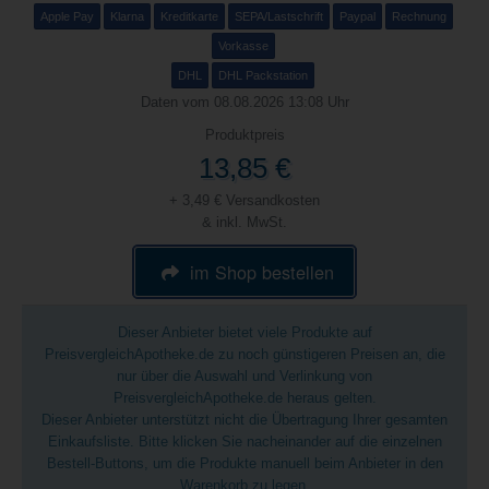
Apple Pay
Klarna
Kreditkarte
SEPA/Lastschrift
Paypal
Rechnung
Vorkasse
DHL
DHL Packstation
Daten vom 08.08.2026 13:08 Uhr
Produktpreis
13,85 €
+ 3,49 € Versandkosten
& inkl. MwSt.
im Shop bestellen
Dieser Anbieter bietet viele Produkte auf
PreisvergleichApotheke.de zu noch günstigeren Preisen an, die
nur über die Auswahl und Verlinkung von
PreisvergleichApotheke.de heraus gelten.
Dieser Anbieter unterstützt nicht die Übertragung Ihrer gesamten
Einkaufsliste. Bitte klicken Sie nacheinander auf die einzelnen
Bestell-Buttons, um die Produkte manuell beim Anbieter in den
Warenkorb zu legen.