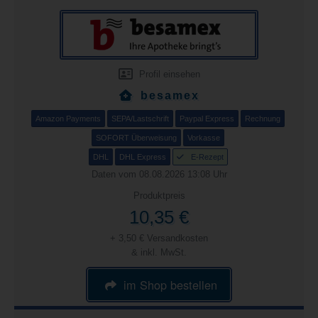
Profil einsehen
besamex
Amazon Payments
SEPA/Lastschrift
Paypal Express
Rechnung
SOFORT Überweisung
Vorkasse
DHL
DHL Express
E-Rezept
Daten vom 08.08.2026 13:08 Uhr
Produktpreis
10,35 €
+ 3,50 € Versandkosten
& inkl. MwSt.
im Shop bestellen