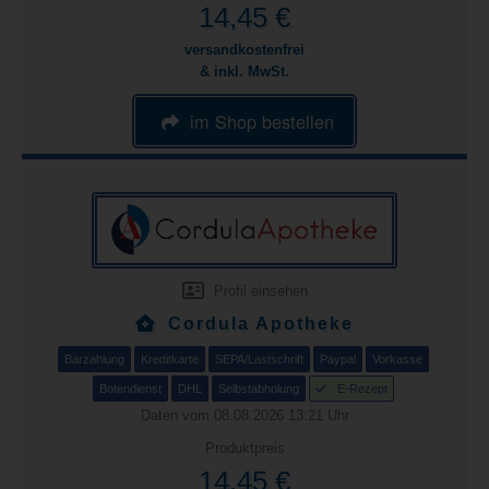
14,45 €
versandkostenfrei
& inkl. MwSt.
im Shop bestellen
Profil einsehen
Cordula Apotheke
Barzahlung
Kreditkarte
SEPA/Lastschrift
Paypal
Vorkasse
Botendienst
DHL
Selbstabholung
E-Rezept
Daten vom 08.08.2026 13:21 Uhr
Produktpreis
14,45 €