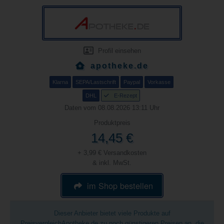
Profil einsehen
apotheke.de
Klarna
SEPA/Lastschrift
Paypal
Vorkasse
DHL
E-Rezept
Daten vom 08.08.2026 13:11 Uhr
Produktpreis
14,45 €
+ 3,99 € Versandkosten
& inkl. MwSt.
im Shop bestellen
Dieser Anbieter bietet viele Produkte auf
PreisvergleichApotheke.de zu noch günstigeren Preisen an, die