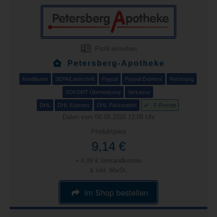
Profil einsehen
Petersberg-Apotheke
Kreditkarte
SEPA/Lastschrift
Paypal
Paypal Express
Rechnung
SOFORT Überweisung
Vorkasse
DHL
DHL Express
DHL Packstation
E-Rezept
Daten vom 08.08.2026 13:08 Uhr
Produktpreis
9,14 €
+ 4,99 € Versandkosten
& inkl. MwSt.
im Shop bestellen