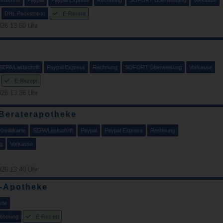
DHL Packstation
E-Rezept
26 13:50 Uhr
SEPA/Lastschrift
Paypal Express
Rechnung
SOFORT Überweisung
Vorkasse
E-Rezept
26 13:36 Uhr
 Beraterapotheke
Kreditkarte
SEPA/Lastschrift
Paypal
Paypal Express
Rechnung
g
Vorkasse
26 13:40 Uhr
f-Apotheke
rte
bholung
E-Rezept