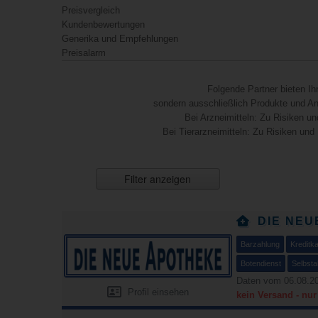
Preisvergleich
Kundenbewertungen
Generika und Empfehlungen
Preisalarm
Folgende Partner bieten I
sondern ausschließlich Produkte und Anb
Bei Arzneimitteln: Zu Risiken un
Bei Tierarzneimitteln: Zu Risiken und
Filter anzeigen
DIE NEU
Barzahlung
Kreditka
Botendienst
Selbsta
Daten vom 06.08.20
Profil einsehen
kein Versand - nu