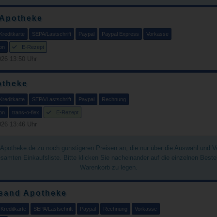
 Apotheke
Kreditkarte
SEPA/Lastschrift
Paypal
Paypal Express
Vorkasse
on
E-Rezept
26 13:50 Uhr
otheke
Kreditkarte
SEPA/Lastschrift
Paypal
Rechnung
on
trans-o-flex
E-Rezept
26 13:46 Uhr
chApotheke.de zu noch günstigeren Preisen an, die nur über die Auswahl und 
gesamten Einkaufsliste. Bitte klicken Sie nacheinander auf die einzelnen Best
Warenkorb zu legen.
sand Apotheke
Kreditkarte
SEPA/Lastschrift
Paypal
Rechnung
Vorkasse