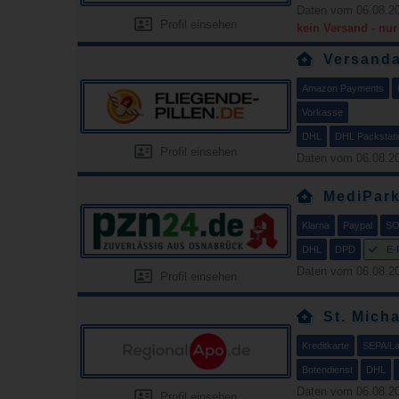
Daten vom 06.08.20
Profil einsehen
kein Versand - nu
Versanda
Amazon Payments
Vorkasse
DHL
DHL Packstati
Profil einsehen
Daten vom 06.08.20
MediPar
Klarna
Paypal
SO
DHL
DPD
E-
Daten vom 06.08.20
Profil einsehen
St. Mich
Kreditkarte
SEPA/Las
Botendienst
DHL
Daten vom 06.08.20
Profil einsehen