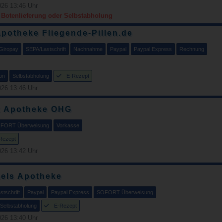
26 13:46 Uhr
r Botenlieferung oder Selbstabholung
potheke Fliegende-Pillen.de
Giropay
SEPA/Lastschrift
Nachnahme
Paypal
Paypal Express
Rechnung
on
Selbstabholung
E-Rezept
26 13:46 Uhr
k Apotheke OHG
FORT Überweisung
Vorkasse
Rezept
26 13:42 Uhr
aels Apotheke
tschrift
Paypal
Paypal Express
SOFORT Überweisung
Selbstabholung
E-Rezept
26 13:40 Uhr