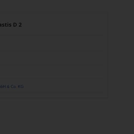
stis D 2
mbH & Co. KG