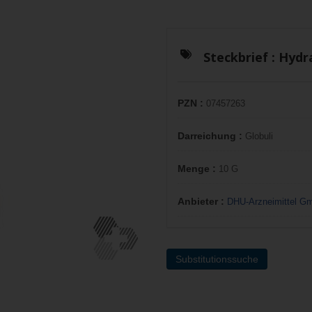
Steckbrief :
Hydra
PZN :
07457263
Darreichung :
Globuli
Menge :
10 G
Anbieter :
DHU-Arzneimittel G
Substitutionssuche