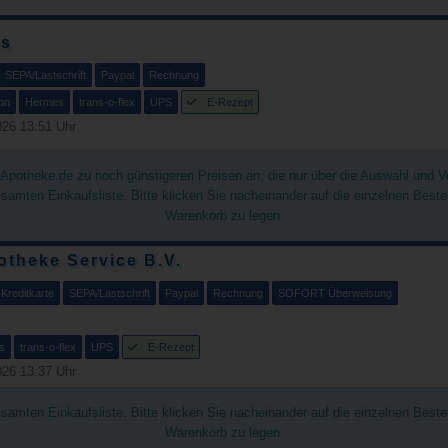
is
SEPA/Lastschrift
Paypal
Rechnung
on
Hermes
trans-o-flex
UPS
E-Rezept
26 13:51 Uhr
chApotheke.de zu noch günstigeren Preisen an, die nur über die Auswahl und 
gesamten Einkaufsliste. Bitte klicken Sie nacheinander auf die einzelnen Best
Warenkorb zu legen.
theke Service B.V.
Kreditkarte
SEPA/Lastschrift
Paypal
Rechnung
SOFORT Überweisung
s
trans-o-flex
UPS
E-Rezept
26 13:37 Uhr
gesamten Einkaufsliste. Bitte klicken Sie nacheinander auf die einzelnen Best
Warenkorb zu legen.