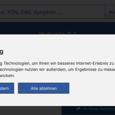
Hydrastis D 2
Homöopathie
/
DHU
/
H
ig
n
günstigster Produktpreis a
 Technologien, um Ihnen ein besseres Internet-Erlebnis zu
7,18 
 Technologien nutzen wir außerdem, um Ergebnisse zu mess
wickeln.
bei
ndern
Alle ablehnen
DIE NEUE APOTH
im Shop bestelle