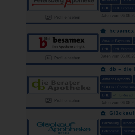
DHL
DHL Express
Daten vom 06.08.20
Profil einsehen
besamex
Amazon Payments
DHL
DHL Express
Daten vom 06.08.20
Profil einsehen
db – die
Amazon Payments
SOFORT Überweisun
DHL
E-Rezept
Profil einsehen
Daten vom 06.08.20
Glückau
Barzahlung
Kreditka
Botendienst
Selbsta