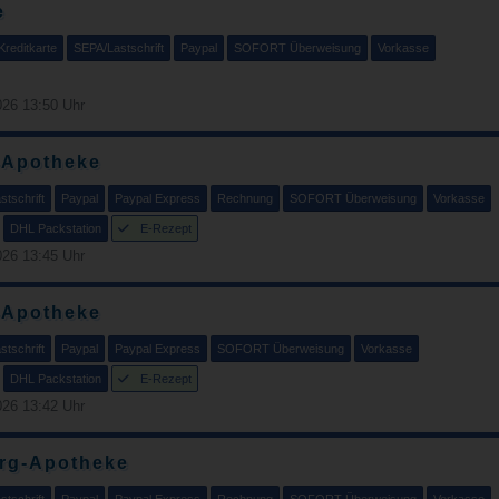
e
Kreditkarte
SEPA/Lastschrift
Paypal
SOFORT Überweisung
Vorkasse
26 13:50 Uhr
-Apotheke
tschrift
Paypal
Paypal Express
Rechnung
SOFORT Überweisung
Vorkasse
DHL Packstation
E-Rezept
26 13:45 Uhr
-Apotheke
tschrift
Paypal
Paypal Express
SOFORT Überweisung
Vorkasse
DHL Packstation
E-Rezept
26 13:42 Uhr
rg-Apotheke
tschrift
Paypal
Paypal Express
Rechnung
SOFORT Überweisung
Vorkasse