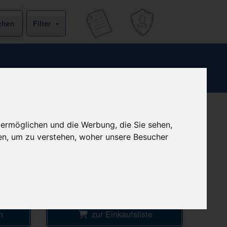
Filter
b
kein Versand - nur Botenlieferung oder
 ermöglichen und die Werbung, die Sie sehen,
Selbstabholung
€
en, um zu verstehen, woher unsere Besucher
1
Ersparnis:
53
%
oder
8,23 €
Preis pro 1 G / 0,72 €
EKE
Daten vom 06.08.2026 13:42 Uhr
n
zur Einkaufsliste