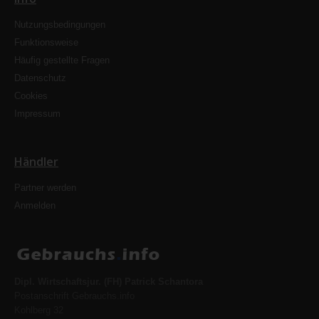
Nutzungsbedingungen
Funktionsweise
Häufig gestellte Fragen
Datenschutz
Cookies
Impressum
Händler
Partner werden
Anmelden
Dipl. Wirtschaftsjur. (FH) Patrick Schantora
Postanschrift Gebrauchs.info
Kohlberg 32