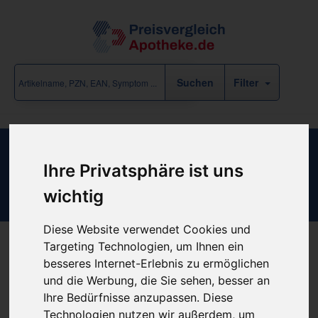
Filter
Scotchcast Plus 7.6 cm x 3.6 m weisse
Ihre Privatsphäre ist uns
Rollen
wichtig
Diese Website verwendet Cookies und
Targeting Technologien, um Ihnen ein
besseres Internet-Erlebnis zu ermöglichen
Produkt empfehlen
und die Werbung, die Sie sehen, besser an
Ihre Bedürfnisse anzupassen. Diese
Technologien nutzen wir außerdem, um
Kein Preis bekannt