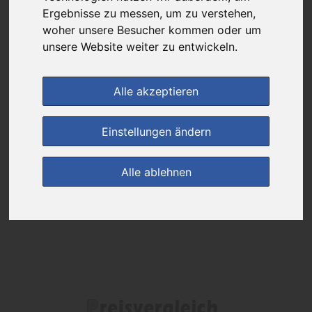
Ergebnisse zu messen, um zu verstehen,
Das gewünschte Produkt ist derzeit bei keinem unserer Partner
woher unsere Besucher kommen oder um
erhältlich.
unsere Website weiter zu entwickeln.
Alle akzeptieren
(0)
Jetzt bewerten!
Einstellungen ändern
zur Startseite
Alle ablehnen
Preisalarm