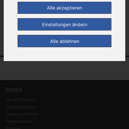
Die von Ihnen gesuchte Seite/Datei ist entweder nicht mehr vorhanden
Alle akzeptieren
oder Sie haben sich möglicherweise beim Eingeben der URL vertippt.
Einstellungen ändern
zur Startseite
Kontakt
Alle ablehnen
Service
Top 100 Produkte
Gesundheitsnews
Unsere Apo-Partner
Direktbestellung
Rubriken