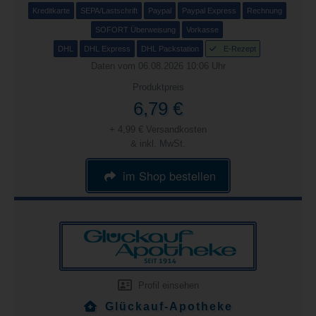
Kreditkarte
SEPA/Lastschrift
Paypal
Paypal Express
Rechnung
SOFORT Überweisung
Vorkasse
DHL
DHL Express
DHL Packstation
E-Rezept
Daten vom 06.08.2026 10:06 Uhr
Produktpreis
6,79 €
+ 4,99 € Versandkosten
& inkl. MwSt.
im Shop bestellen
Profil einsehen
Glückauf-Apotheke