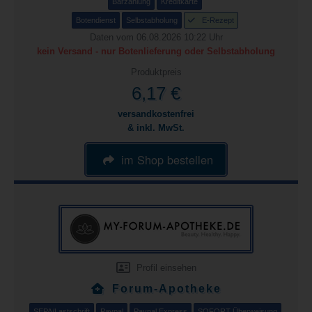
Barzahlung
Kreditkarte
Botendienst
Selbstabholung
E-Rezept
Daten vom 06.08.2026 10:22 Uhr
kein Versand - nur Botenlieferung oder Selbstabholung
Produktpreis
6,17 €
versandkostenfrei
& inkl. MwSt.
im Shop bestellen
Profil einsehen
Forum-Apotheke
SEPA/Lastschrift
Paypal
Paypal Express
SOFORT Überweisung