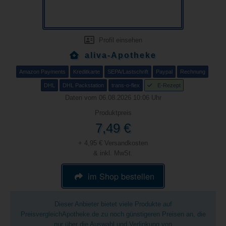
Profil einsehen
aliva-Apotheke
Amazon Payments
Kreditkarte
SEPA/Lastschrift
Paypal
Rechnung
DHL
DHL Packstation
trans-o-flex
E-Rezept
Daten vom 06.08.2026 10:06 Uhr
Produktpreis
7,49 €
+ 4,95 € Versandkosten
& inkl. MwSt.
im Shop bestellen
Dieser Anbieter bietet viele Produkte auf
PreisvergleichApotheke.de zu noch günstigeren Preisen an, die
nur über die Auswahl und Verlinkung von