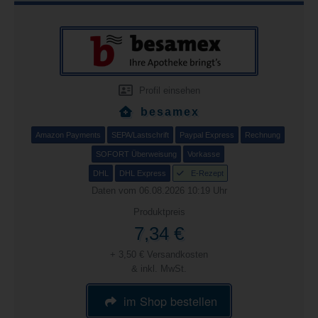
Profil einsehen
besamex
Amazon Payments
SEPA/Lastschrift
Paypal Express
Rechnung
SOFORT Überweisung
Vorkasse
DHL
DHL Express
E-Rezept
Daten vom 06.08.2026 10:19 Uhr
Produktpreis
7,34 €
+ 3,50 € Versandkosten
& inkl. MwSt.
im Shop bestellen