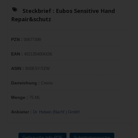
Steckbrief :
Eubos Sensitive Hand
Repair&schutz
PZN :
00677398
EAN :
4021354004106
ASIN :
B00E5Y7IZW
Darreichung :
Creme
Menge :
75 ML
Anbieter :
Dr. Hobein (Nachf.) GmbH
Gebrauchs.Info PDF
Substitutionssuche