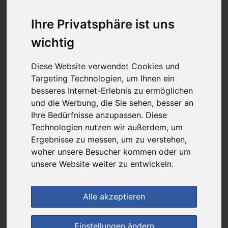
5,99 €
Ihre Privatsphäre ist uns
wichtig
bei
Luitpold Apotheke-medikamente-per-
klick.de
Diese Website verwendet Cookies und
Targeting Technologien, um Ihnen ein
+ 3,50 € Versandkosten
& inkl. MwSt.
besseres Internet-Erlebnis zu ermöglichen
und die Werbung, die Sie sehen, besser an
4
Ersparnis:
50
%
oder
6,01 €
Ihre Bedürfnisse anzupassen. Diese
Technologien nutzen wir außerdem, um
Preis pro 1 ML / 0,08 €
Ergebnisse zu messen, um zu verstehen,
Daten vom 06.08.2026 10:10 Uhr
woher unsere Besucher kommen oder um
unsere Website weiter zu entwickeln.
(1)
Jetzt bewerten!
Alle akzeptieren
im Shop bestellen
Einstellungen ändern