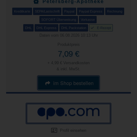
Petersberg-Apotheke
Kreditkarte
SEPA/Lastschrift
Paypal
Paypal Express
Rechnung
SOFORT Überweisung
Vorkasse
DHL
DHL Express
DHL Packstation
E-Rezept
Daten vom 06.08.2026 10:13 Uhr
Produktpreis
7,09 €
+ 4,99 € Versandkosten
& inkl. MwSt.
im Shop bestellen
Profil einsehen