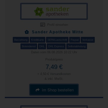
Profil einsehen
Sander Apotheke Mitte
Barzahlung
Kreditkarte
SEPA/Lastschrift
Paypal
Vorkasse
Botendienst
DHL
DHL Express
Selbstabholung
Daten vom 06.08.2026 10:22 Uhr
Produktpreis
7,49 €
+ 4,50 € Versandkosten
& inkl. MwSt.
im Shop bestellen