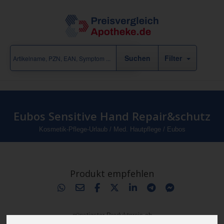
Filter
Eubos Sensitive Hand Repair&schutz
Kosmetik-Pflege-Urlaub
/
Med. Hautpflege
/
Eubos
Produkt empfehlen
günstigster Produktpreis ab