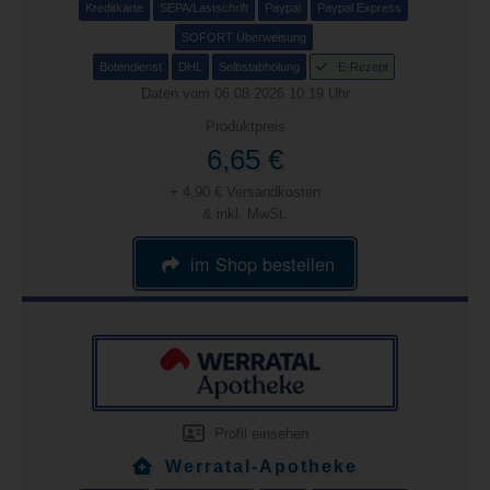
Kreditkarte
SEPA/Lastschrift
Paypal
Paypal Express
SOFORT Überweisung
Botendienst
DHL
Selbstabholung
E-Rezept
Daten vom 06.08.2026 10:19 Uhr
Produktpreis
6,65 €
+ 4,90 € Versandkosten
& inkl. MwSt.
im Shop bestellen
Profil einsehen
Werratal-Apotheke