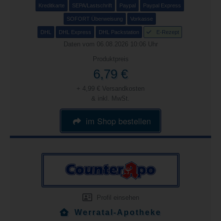
Kreditkarte
SEPA/Lastschrift
Paypal
Paypal Express
SOFORT Überweisung
Vorkasse
DHL
DHL Express
DHL Packstation
E-Rezept
Daten vom 06.08.2026 10:06 Uhr
Produktpreis
6,79 €
+ 4,99 € Versandkosten
& inkl. MwSt.
im Shop bestellen
Profil einsehen
Werratal-Apotheke