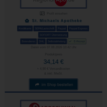
Profil einsehen
St. Michaels Apotheke
Kreditkarte
SEPA/Lastschrift
Paypal
Paypal Express
SOFORT Überweisung
Botendienst
DHL
Selbstabholung
E-Rezept
Daten vom 07.08.2026 10:42 Uhr
Produktpreis
34,14 €
+ 4,90 € Versandkosten
& inkl. MwSt.
im Shop bestellen