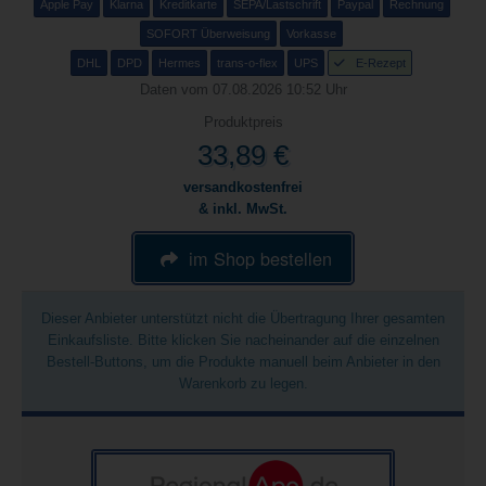
Apple Pay
Klarna
Kreditkarte
SEPA/Lastschrift
Paypal
Rechnung
SOFORT Überweisung
Vorkasse
DHL
DPD
Hermes
trans-o-flex
UPS
E-Rezept
Daten vom 07.08.2026 10:52 Uhr
Produktpreis
33,89 €
versandkostenfrei
& inkl. MwSt.
im Shop bestellen
Dieser Anbieter unterstützt nicht die Übertragung Ihrer gesamten
Einkaufsliste. Bitte klicken Sie nacheinander auf die einzelnen
Bestell-Buttons, um die Produkte manuell beim Anbieter in den
Warenkorb zu legen.