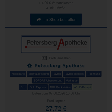
+ 4,99 € Versandkosten
& inkl. MwSt.
im Shop bestellen
Profil einsehen
Petersberg-Apotheke
Kreditkarte
SEPA/Lastschrift
Paypal
Paypal Express
Rechnung
SOFORT Überweisung
Vorkasse
DHL
DHL Express
DHL Packstation
E-Rezept
Daten vom 07.08.2026 10:56 Uhr
Produktpreis
27,72 €