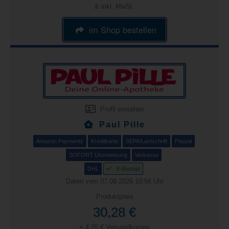
& inkl. MwSt.
im Shop bestellen
Profil einsehen
Paul Pille
Amazon Payments
Kreditkarte
SEPA/Lastschrift
Paypal
SOFORT Überweisung
Vorkasse
DHL
E-Rezept
Daten vom 07.08.2026 10:56 Uhr
Produktpreis
30,28 €
+ 4,25 € Versandkosten