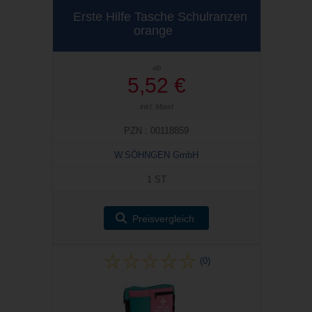
Erste Hilfe Tasche Schulranzen
orange
ab
5,52 €
inkl. Mwst
PZN : 00118859
W.SÖHNGEN GmbH
1 ST
Preisvergleich
(0)