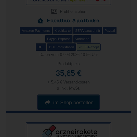
Profil einsehen
Forellen Apotheke
Amazon Payments
Kreditkarte
SEPA/Lastschrift
Paypal
Paypal Express
Vorkasse
DHL
DHL Packstation
E-Rezept
Daten vom 07.08.2026 10:56 Uhr
Produktpreis
35,65 €
+ 5,45 € Versandkosten
& inkl. MwSt.
im Shop bestellen