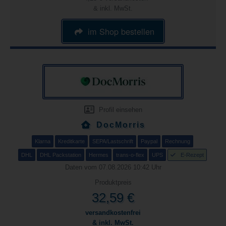
& inkl. MwSt.
im Shop bestellen
Profil einsehen
DocMorris
Klarna
Kreditkarte
SEPA/Lastschrift
Paypal
Rechnung
DHL
DHL Packstation
Hermes
trans-o-flex
UPS
E-Rezept
Daten vom 07.08.2026 10:42 Uhr
Produktpreis
32,59 €
versandkostenfrei
& inkl. MwSt.