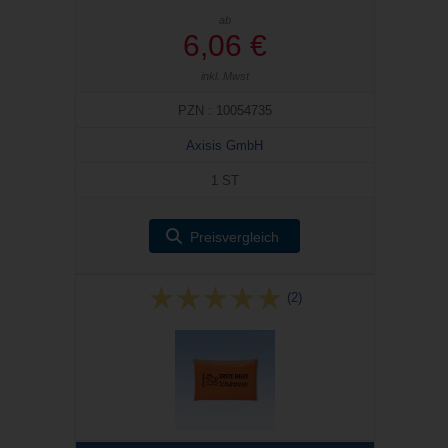
ab
6,06 €
inkl. Mwst
PZN : 10054735
Axisis GmbH
1 ST
Preisvergleich
(2)