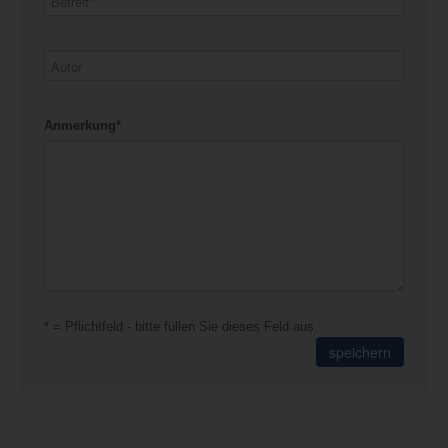
Anmerkung*
* = Pflichtfeld - bitte füllen Sie dieses Feld aus.
speichern