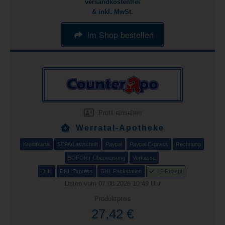
versandkostenfrei
& inkl. MwSt.
im Shop bestellen
Profil einsehen
Werratal-Apotheke
Kreditkarte
SEPA/Lastschrift
Paypal
Paypal Express
Rechnung
SOFORT Überweisung
Vorkasse
DHL
DHL Express
DHL Packstation
E-Rezept
Daten vom 07.08.2026 10:49 Uhr
Produktpreis
27,42 €