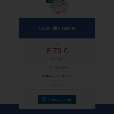
Erste Hilfe Tasche
ab
8,75 €
inkl. Mwst
PZN : 00224975
Büttner-Frank GmbH
1 ST
Preisvergleich