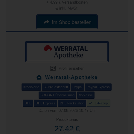
+ 4,99 € Versandkosten
& inkl. MwSt.
im Shop bestellen
Profil einsehen
Werratal-Apotheke
Kreditkarte
SEPA/Lastschrift
Paypal
Paypal Express
SOFORT Überweisung
Vorkasse
DHL
DHL Express
DHL Packstation
E-Rezept
Daten vom 07.08.2026 10:47 Uhr
Produktpreis
27,42 €