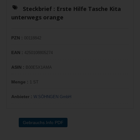
Steckbrief :
Erste Hilfe Tasche Kita
unterwegs orange
PZN :
00118842
EAN :
4250108805274
ASIN :
B00E5X1AMA
Menge :
1 ST
Anbieter :
W.SÖHNGEN GmbH
Gebrauchs.Info PDF