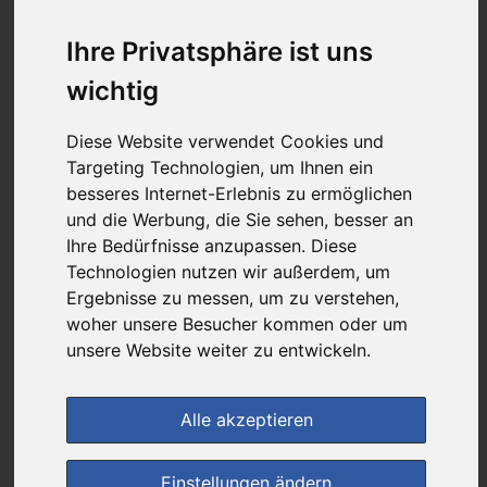
günstigster Produktpreis ab
24,89 €
Ihre Privatsphäre ist uns
wichtig
bei
Diese Website verwendet Cookies und
DIE NEUE APOTHEKE
Targeting Technologien, um Ihnen ein
kein Versand - nur Botenlieferung oder Selbstabholung
besseres Internet-Erlebnis zu ermöglichen
und die Werbung, die Sie sehen, besser an
4
Ersparnis:
40
%
oder
16,71 €
Ihre Bedürfnisse anzupassen. Diese
Technologien nutzen wir außerdem, um
Preis pro 1 ST / 24,89 €
Daten vom 07.08.2026 10:47 Uhr
Ergebnisse zu messen, um zu verstehen,
woher unsere Besucher kommen oder um
unsere Website weiter zu entwickeln.
(0)
Jetzt bewerten!
Alle akzeptieren
im Shop bestellen
Einstellungen ändern