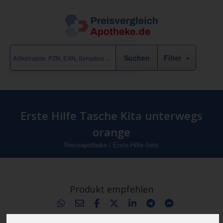
Filter
Erste Hilfe Tasche Kita unterwegs
orange
Reiseapotheke
/
Erste-Hilfe-Sets
Produkt empfehlen