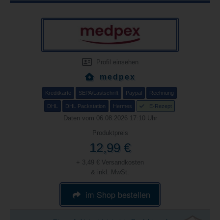
Profil einsehen
medpex
Kreditkarte
SEPA/Lastschrift
Paypal
Rechnung
DHL
DHL Packstation
Hermes
E-Rezept
Daten vom 06.08.2026 17:10 Uhr
Produktpreis
12,99 €
+ 3,49 € Versandkosten
& inkl. MwSt.
im Shop bestellen