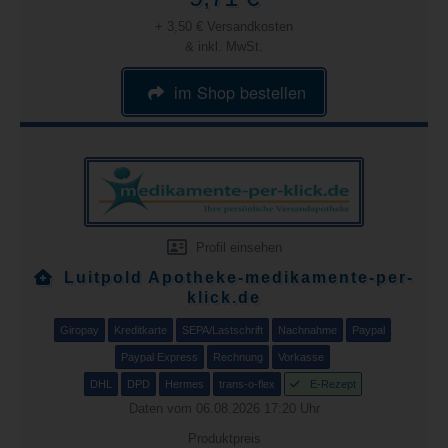
+ 3,50 € Versandkosten
& inkl. MwSt.
im Shop bestellen
Profil einsehen
Luitpold Apotheke-medikamente-per-
klick.de
Giropay
Kreditkarte
SEPA/Lastschrift
Nachnahme
Paypal
Paypal Express
Rechnung
Vorkasse
DHL
DPD
Hermes
trans-o-flex
E-Rezept
Daten vom 06.08.2026 17:20 Uhr
Produktpreis