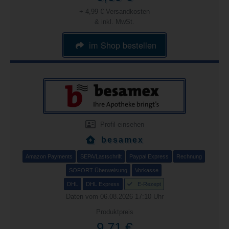
+ 4,99 € Versandkosten
& inkl. MwSt.
im Shop bestellen
Profil einsehen
besamex
Amazon Payments
SEPA/Lastschrift
Paypal Express
Rechnung
SOFORT Überweisung
Vorkasse
DHL
DHL Express
E-Rezept
Daten vom 06.08.2026 17:10 Uhr
Produktpreis
9,71 €