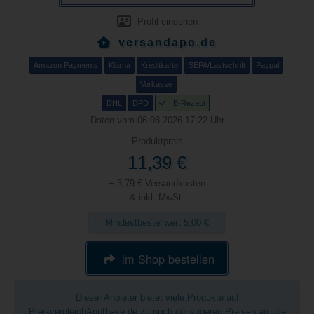
Profil einsehen
versandapo.de
Amazon Payments
Klarna
Kreditkarte
SEPA/Lastschrift
Paypal
Vorkasse
DHL
DPD
E-Rezept
Daten vom 06.08.2026 17:22 Uhr
Produktpreis
11,39 €
+ 3,79 € Versandkosten
& inkl. MwSt.
Mindestbestellwert 5,00 €
im Shop bestellen
Dieser Anbieter bietet viele Produkte auf
PreisvergleichApotheke.de zu noch günstigeren Preisen an, die