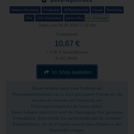
aliva-Apotheke
Amazon Payments
Kreditkarte
SEPA/Lastschrift
Paypal
Rechnung
DHL
DHL Packstation
trans-o-flex
E-Rezept
Daten vom 06.08.2026 17:20 Uhr
Produktpreis
10,67 €
+ 4,95 € Versandkosten
& inkl. MwSt.
im Shop bestellen
Dieser Anbieter bietet viele Produkte auf
PreisvergleichApotheke.de zu noch günstigeren Preisen an, die
nur über die Auswahl und Verlinkung von
PreisvergleichApotheke.de heraus gelten.
Dieser Anbieter unterstützt nicht die Übertragung Ihrer gesamten
Einkaufsliste. Bitte klicken Sie nacheinander auf die einzelnen
Bestell-Buttons, um die Produkte manuell beim Anbieter in den
Warenkorb zu legen.