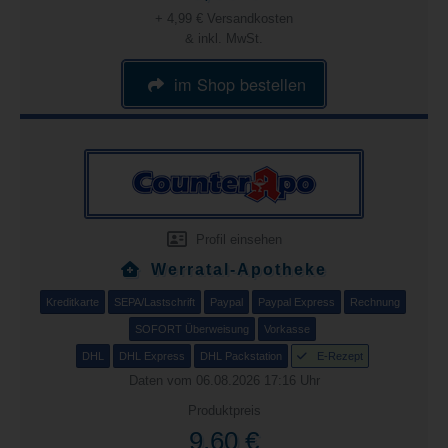
+ 4,99 € Versandkosten
& inkl. MwSt.
im Shop bestellen
Profil einsehen
Werratal-Apotheke
Kreditkarte
SEPA/Lastschrift
Paypal
Paypal Express
Rechnung
SOFORT Überweisung
Vorkasse
DHL
DHL Express
DHL Packstation
E-Rezept
Daten vom 06.08.2026 17:16 Uhr
Produktpreis
9,60 €