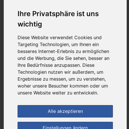
9,05 €
Ihre Privatsphäre ist uns
wichtig
bei
Forum-Apotheke
Diese Website verwendet Cookies und
+ 4,95 € Versandkosten
Targeting Technologien, um Ihnen ein
& inkl. MwSt.
besseres Internet-Erlebnis zu ermöglichen
4
Ersparnis:
41
%
oder
6,40 €
und die Werbung, die Sie sehen, besser an
Ihre Bedürfnisse anzupassen. Diese
Preis pro 1 ML / 0,45 €
Technologien nutzen wir außerdem, um
Daten vom 06.08.2026 17:26 Uhr
Ergebnisse zu messen, um zu verstehen,
woher unsere Besucher kommen oder um
unsere Website weiter zu entwickeln.
(0)
Jetzt bewerten!
im Shop bestellen
Alle akzeptieren
Einstellungen ändern