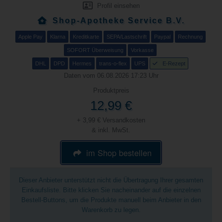
Profil einsehen
Shop-Apotheke Service B.V.
Apple Pay
Klarna
Kreditkarte
SEPA/Lastschrift
Paypal
Rechnung
SOFORT Überweisung
Vorkasse
DHL
DPD
Hermes
trans-o-flex
UPS
E-Rezept
Daten vom 06.08.2026 17:23 Uhr
Produktpreis
12,99 €
+ 3,99 € Versandkosten
& inkl. MwSt.
im Shop bestellen
Dieser Anbieter unterstützt nicht die Übertragung Ihrer gesamten
Einkaufsliste. Bitte klicken Sie nacheinander auf die einzelnen
Bestell-Buttons, um die Produkte manuell beim Anbieter in den
Warenkorb zu legen.