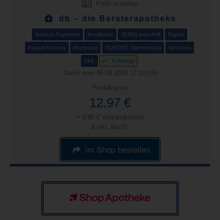
Profil einsehen
db – die Beraterapotheke
Amazon Payments
Kreditkarte
SEPA/Lastschrift
Paypal
Paypal Express
Rechnung
SOFORT Überweisung
Vorkasse
DHL
E-Rezept
Daten vom 06.08.2026 17:10 Uhr
Produktpreis
12,97 €
+ 3,90 € Versandkosten
& inkl. MwSt.
im Shop bestellen