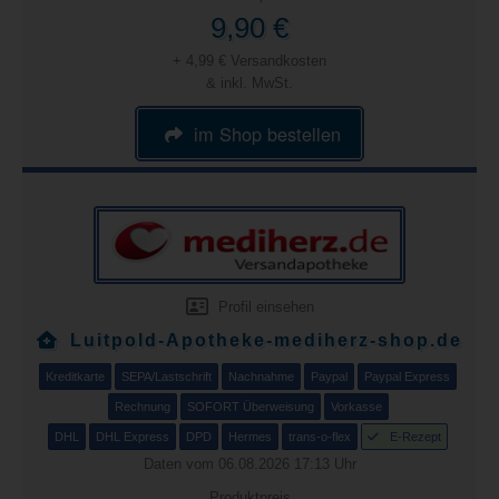
9,90 €
+ 4,99 € Versandkosten
& inkl. MwSt.
im Shop bestellen
Profil einsehen
Luitpold-Apotheke-mediherz-shop.de
Kreditkarte
SEPA/Lastschrift
Nachnahme
Paypal
Paypal Express
Rechnung
SOFORT Überweisung
Vorkasse
DHL
DHL Express
DPD
Hermes
trans-o-flex
E-Rezept
Daten vom 06.08.2026 17:13 Uhr
Produktpreis