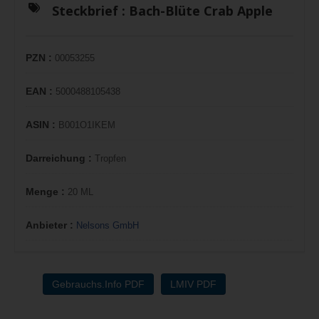
Steckbrief :
Bach-Blüte Crab Apple
PZN :
00053255
EAN :
5000488105438
ASIN :
B001O1IKEM
Darreichung :
Tropfen
Menge :
20 ML
Anbieter :
Nelsons GmbH
Gebrauchs.Info PDF
LMIV PDF