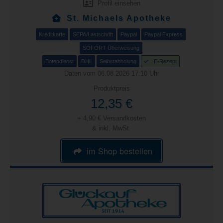
Profil einsehen
St. Michaels Apotheke
Kreditkarte
SEPA/Lastschrift
Paypal
Paypal Express
SOFORT Überweisung
Botendienst
DHL
Selbstabholung
E-Rezept
Daten vom 06.08.2026 17:10 Uhr
Produktpreis
12,35 €
+ 4,90 € Versandkosten
& inkl. MwSt.
im Shop bestellen