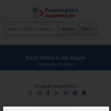
Filter
Bach-Blüte Crab Apple
Homöopathie
/
Bachblüten
Produkt empfehlen
günstigster Produktpreis ab