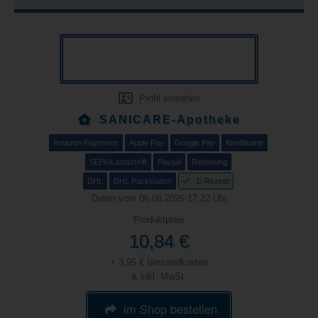
Profil einsehen
SANICARE-Apotheke
Amazon Payments
Apple Pay
Google Pay
Kreditkarte
SEPA/Lastschrift
Paypal
Rechnung
DHL
DHL Packstation
E-Rezept
Daten vom 06.08.2026 17:22 Uhr
Produktpreis
10,84 €
+ 3,95 € Versandkosten
& inkl. MwSt.
im Shop bestellen