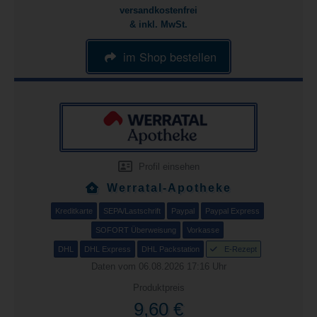
versandkostenfrei
& inkl. MwSt.
im Shop bestellen
Profil einsehen
Werratal-Apotheke
Kreditkarte
SEPA/Lastschrift
Paypal
Paypal Express
SOFORT Überweisung
Vorkasse
DHL
DHL Express
DHL Packstation
E-Rezept
Daten vom 06.08.2026 17:16 Uhr
Produktpreis
9,60 €