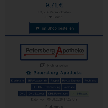
9,71 €
+ 3,50 € Versandkosten
& inkl. MwSt.
im Shop bestellen
Profil einsehen
Petersberg-Apotheke
Kreditkarte
SEPA/Lastschrift
Paypal
Paypal Express
Rechnung
SOFORT Überweisung
Vorkasse
DHL
DHL Express
DHL Packstation
E-Rezept
Daten vom 06.08.2026 17:22 Uhr
Produktpreis